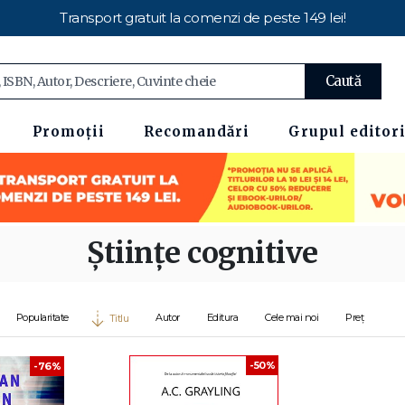
Transport gratuit la comenzi de peste 149 lei!
Caută
Promoții
Recomandări
Grupul editori
Științe cognitive
Popularitate
Autor
Editura
Cele mai noi
Preț
Titlu
-50%
-76%