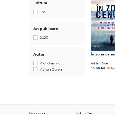
Editura
Trei
An publicare
2023
Autor
În zona cenu
A.C. Grayling
Adrian Owen
13.96 lei
58.14 l
Adrian Owen
Despre noi
Editura Trei