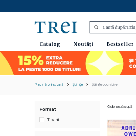
Catalog
Noutăți
Bestseller
Pagină principală
Științe
Științe cognitive
Ordonează după:
Format
Tiparit