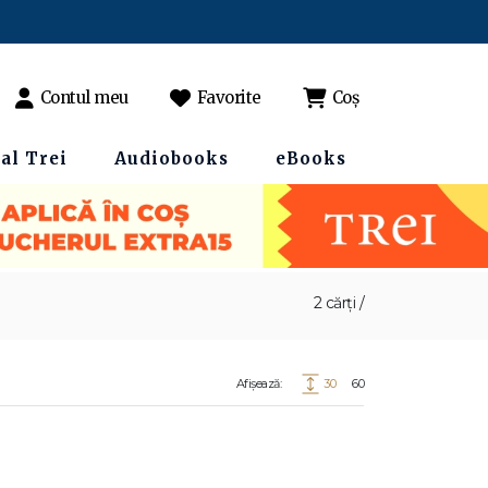
Contul meu
Favorite
Coș
al Trei
Audiobooks
eBooks
2 cărți /
Afișează:
30
60