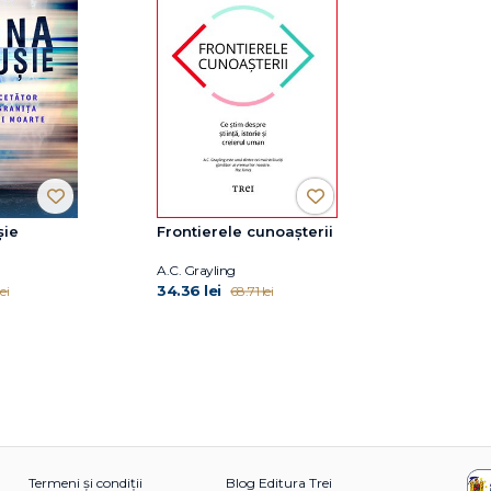
șie
Frontierele cunoașterii
A.C. Grayling
34.36 lei
ei
68.71 lei
Termeni și condiții
Blog Editura Trei