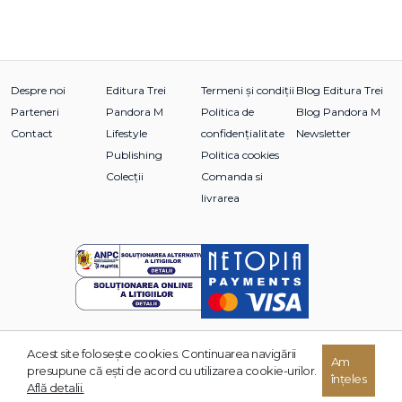
Despre noi
Editura Trei
Termeni și condiții
Blog Editura Trei
Parteneri
Pandora M
Politica de
Blog Pandora M
Contact
Lifestyle
confidențialitate
Newsletter
Publishing
Politica cookies
Colecții
Comanda si
livrarea
Acest site foloseşte cookies. Continuarea navigării
© 2026 Grupul Editorial TREI. Toate drepturile rezervate.
Am
presupune că eşti de acord cu utilizarea cookie-urilor.
înțeles
Dezvoltat de:
Află detalii.