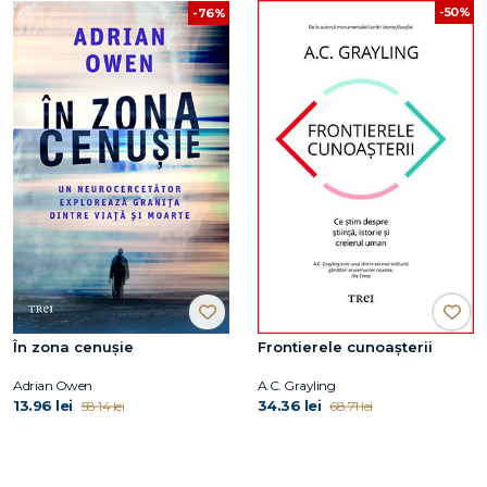
-50%
-76%
În zona cenușie
Frontierele cunoașterii
Adrian Owen
A.C. Grayling
13.96 lei
34.36 lei
58.14 lei
68.71 lei