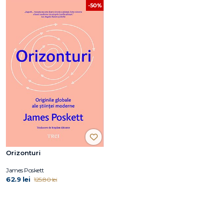
-50%
Orizonturi
James Poskett
62.9 lei
125.80 lei