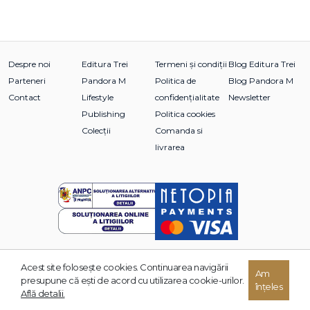
Despre noi
Editura Trei
Termeni și condiții
Blog Editura Trei
Parteneri
Pandora M
Politica de
Blog Pandora M
Contact
Lifestyle
confidențialitate
Newsletter
Publishing
Politica cookies
Colecții
Comanda si
livrarea
Acest site foloseşte cookies. Continuarea navigării
© 2026 Grupul Editorial TREI. Toate drepturile rezervate.
Am
presupune că eşti de acord cu utilizarea cookie-urilor.
înțeles
Dezvoltat de:
Află detalii.