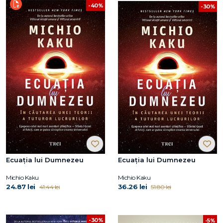
-40%
-30%
Ecuația lui Dumnezeu
Ecuația lui Dumnezeu
Michio Kaku
Michio Kaku
24.87 lei
36.26 lei
41.44 lei
51.80 lei
-30%
-5%