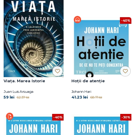
-40%
Viața. Marea Istorie
Hoții de atenție
Juan Luis Arsuaga
Johann Hari
59 lei
41.23 lei
62.37 lei
68.71 lei
-40%
-30%