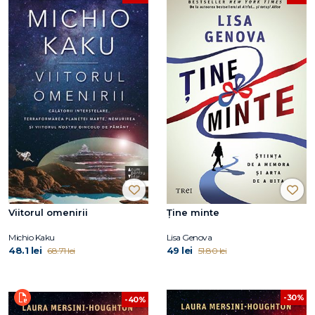
Viitorul omenirii
Ține minte
Michio Kaku
Lisa Genova
48.1 lei
49 lei
68.71 lei
51.80 lei
-30%
-40%