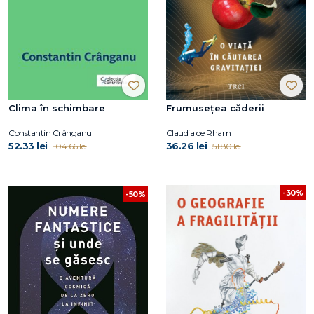
Clima în schimbare
Frumusețea căderii
Constantin Crânganu
Claudia de Rham
52.33 lei
36.26 lei
104.66 lei
51.80 lei
-30%
-50%