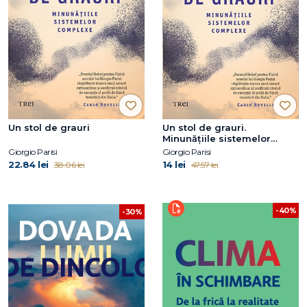
Un stol de grauri
Un stol de grauri.
Minunățiile sistemelor
complexe
Giorgio Parisi
Giorgio Parisi
22.84 lei
14 lei
38.06 lei
47.57 lei
-40%
-30%