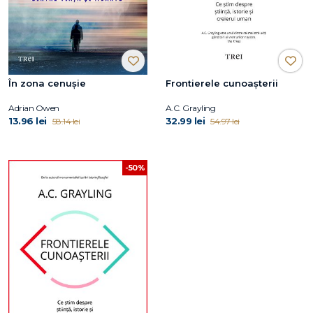
În zona cenușie
Frontierele cunoașterii
Adrian Owen
A.C. Grayling
13.96 lei
32.99 lei
58.14 lei
54.97 lei
-50%