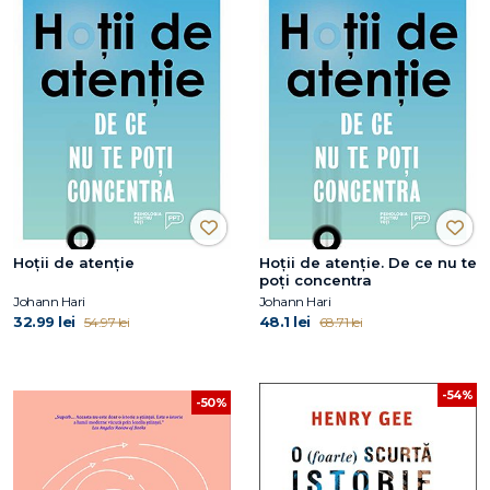
Hoții de atenție
Hoții de atenție. De ce nu te
poți concentra
Johann Hari
Johann Hari
32.99 lei
48.1 lei
54.97 lei
68.71 lei
-54%
-50%