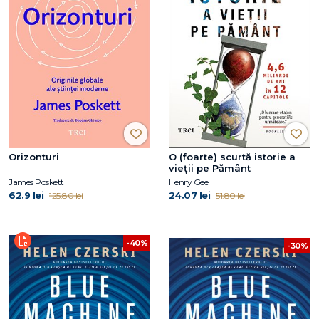
Orizonturi
O (foarte) scurtă istorie a
vieții pe Pământ
James Poskett
Henry Gee
62.9 lei
24.07 lei
125.80 lei
51.80 lei
-40%
-30%