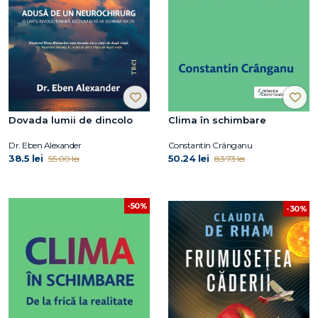
Dovada lumii de dincolo
Clima în schimbare
Dr. Eben Alexander
Constantin Crânganu
38.5 lei
50.24 lei
55.00 lei
83.73 lei
-50%
-30%