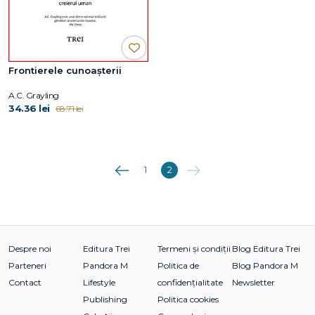
Frontierele cunoașterii
A.C. Grayling
34.36 lei
68.71 lei
Anterioara
Următoarea
1
2
Despre noi
Editura Trei
Termeni și condiții
Blog Editura Trei
Parteneri
Pandora M
Politica de
Blog Pandora M
Contact
Lifestyle
confidențialitate
Newsletter
Publishing
Politica cookies