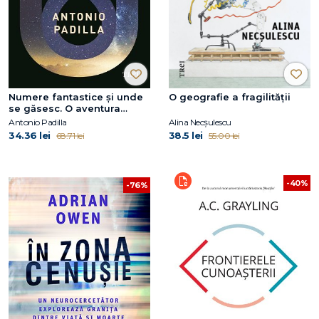
Numere fantastice și unde
O geografie a fragilității
se găsesc. O aventura
cosmică de la zero la infinit
Antonio Padilla
Alina Necșulescu
34.36 lei
38.5 lei
68.71 lei
55.00 lei
-40%
-76%