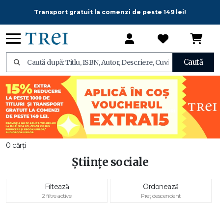
Transport gratuit la comenzi de peste 149 lei!
Caută
0 cărți
Științe sociale
Filtează
Ordonează
2 filtre active
Preț descendent