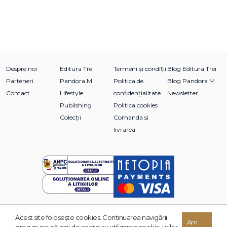
Despre noi
Editura Trei
Termeni și condiții
Blog Editura Trei
Parteneri
Pandora M
Politica de
Blog Pandora M
Contact
Lifestyle
confidențialitate
Newsletter
Publishing
Politica cookies
Colecții
Comanda si
livrarea
Acest site foloseşte cookies. Continuarea navigării
© 2026 Grupul Editorial TREI. Toate drepturile rezervate.
Am
presupune că eşti de acord cu utilizarea cookie-urilor.