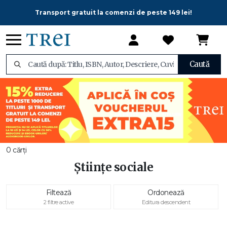
Transport gratuit la comenzi de peste 149 lei!
Caută
0 cărți
Științe sociale
Filtează
Ordonează
2 filtre active
Editura descendent