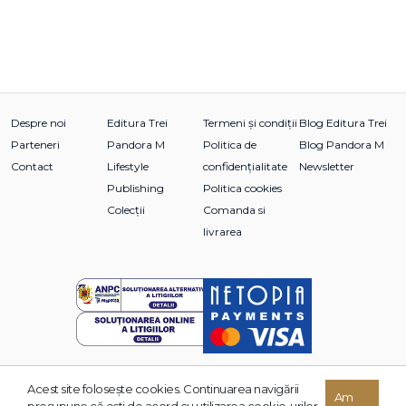
Despre noi
Editura Trei
Termeni și condiții
Blog Editura Trei
Parteneri
Pandora M
Politica de
Blog Pandora M
Contact
Lifestyle
confidențialitate
Newsletter
Publishing
Politica cookies
Colecții
Comanda si
livrarea
Acest site foloseşte cookies. Continuarea navigării
© 2026 Grupul Editorial TREI. Toate drepturile rezervate.
Am
presupune că eşti de acord cu utilizarea cookie-urilor.