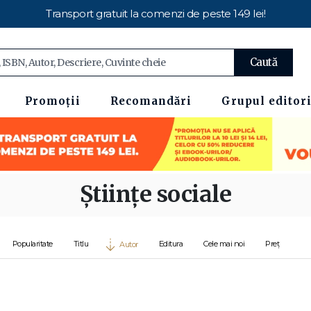
Transport gratuit la comenzi de peste 149 lei!
Caută
Promoții
Recomandări
Grupul editori
Științe sociale
Popularitate
Titlu
Editura
Cele mai noi
Preț
Autor