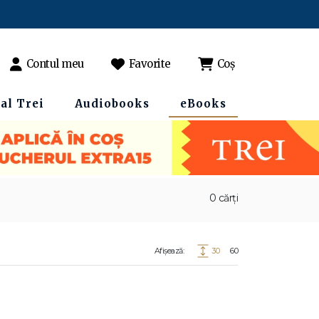
Contul meu
Favorite
Coș
al Trei
Audiobooks
eBooks
0 cărți
Afișează:
30
60