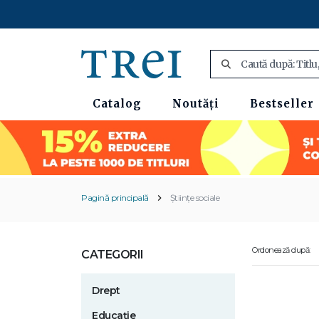
Catalog
Noutăți
Bestseller
Pagină principală
Științe sociale
Ordonează după:
CATEGORII
Drept
Educație