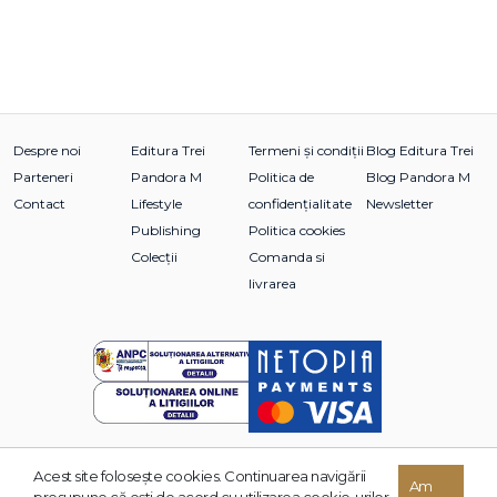
Despre noi
Editura Trei
Termeni și condiții
Blog Editura Trei
Parteneri
Pandora M
Politica de
Blog Pandora M
Contact
Lifestyle
confidențialitate
Newsletter
Publishing
Politica cookies
Colecții
Comanda si
livrarea
Acest site foloseşte cookies. Continuarea navigării
© 2026 Grupul Editorial TREI. Toate drepturile rezervate.
Am
presupune că eşti de acord cu utilizarea cookie-urilor.