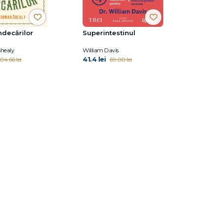
ndecărilor
Superintestinul
healy
William Davis
41.4 lei
104.66 lei
69.00 lei