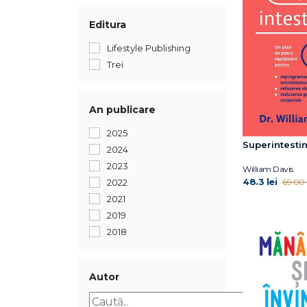
Editura
Lifestyle Publishing
Trei
An publicare
2025
Superintestin
2024
2023
William Davis
48.3 lei
2022
69.00 l
2021
2019
2018
Autor