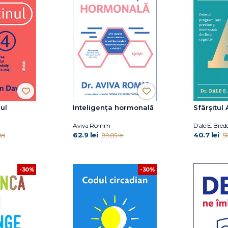
ul
Inteligența hormonală
Sfârșitul
Aviva Romm
Dale E. Bred
62.9 lei
40.7 lei
ei
89.85 lei
58
-30%
-30%