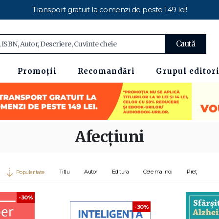
Transport gratuit la comenzi de peste 149 lei!
Caută
Promoții
Recomandări
Grupul editori
Afecțiuni
Titlu
Autor
Editura
Cele mai noi
Preț
Popularitate
-30%
-30%