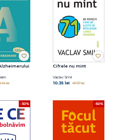
 Alzheimerului
Cifrele nu mint
esen
Vaclav Smil
10.35 lei
.14 lei
47.57 lei
-30%
-50%