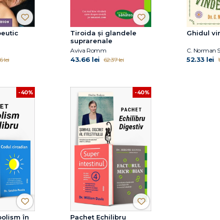
peutic
Tiroida și glandele
Ghidul vi
suprarenale
Aviva Romm
C. Norman S
43.66 lei
52.33 lei
 lei
62.37 lei
-40%
-40%
olism în
Pachet Echilibru