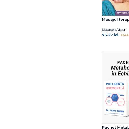
Masajul tera
Maureen Abson
73.27 lei
104.66
Pachet Metab