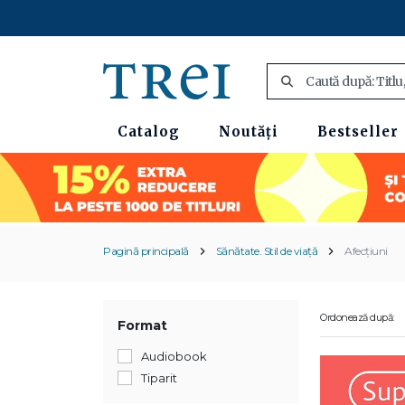
Catalog
Noutăți
Bestseller
Pagină principală
Sănătate. Stil de viață
Afecțiuni
Ordonează după:
Format
Audiobook
Tiparit