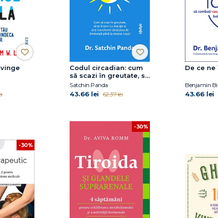
nvinge
Codul circadian: cum
De ce ne
să scazi în greutate, să
te încarci cu energie și
Satchin Panda
Benjamin B
să-ți transformi
43.66 lei
43.66 lei
i
62.37 lei
sănătatea de
dimineață până la
miezul nopții
-30%
-30%