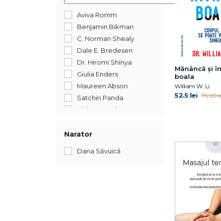
Aviva Romm
Benjamin Bikman
C. Norman Shealy
Dale E. Bredesen
Dr. Hiromi Shinya
Mănâncă și î
Giulia Enders
boala
Maureen Abson
William W. Li
52.5 lei
75.00 le
Satchin Panda
Shilpa Ravella
Vaclav Smil
William Davis
Narator
William W. Li
Dana Săvuică