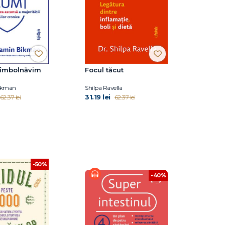
 îmbolnăvim
Focul tăcut
ikman
Shilpa Ravella
31.19 lei
62.37 lei
62.37 lei
-50%
-40%