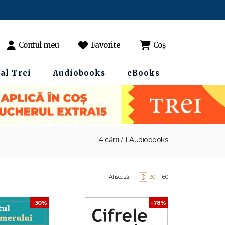
Contul meu
Favorite
Coș
al Trei
Audiobooks
eBooks
14 cărți / 1 Audiobooks
Afișează:
30
60
-78%
-30%