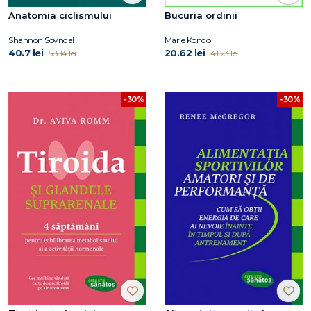
Anatomia ciclismului
Bucuria ordinii
Shannon Sovndal
Marie Kondo
40.7 lei
20.62 lei
58.14 lei
41.23 lei
-30%
-30%