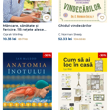
Mâncare, sănătate și
Ghidul vindecărilor
fericire. 115 rețete alese
pentru mese delicioase și o
Oprah Winfrey
C. Norman Shealy
viață mai bună
10.35 lei
52.33 lei
68.71 lei
104.66 lei
-30%
-30%