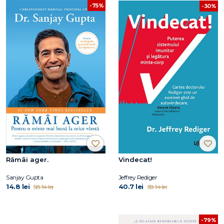
-75%
-30%
Rămâi ager.
Vindecat!
Sanjay Gupta
Jeffrey Rediger
14.8 lei
40.7 lei
58.14 lei
58.14 lei
-79%