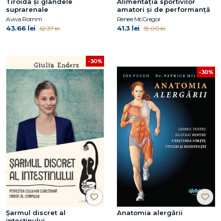
Tiroida și glandele
Alimentația sportivilor
suprarenale
amatori și de performanță
Aviva Romm
Renee McGregor
43.66 lei
41.3 lei
62.37 lei
59.00 lei
-30%
-30%
Șarmul discret al
Anatomia alergării
intestinului