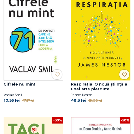
Cifrele nu mint
Respirația. O nouă știință a
unei arte pierdute
Vaclav Smil
James Nestor
10.35 lei
48.3 lei
47.57 lei
69.00 lei
-30%
-50%