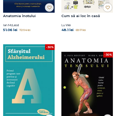
Anatomia înotului
Cum să ai loc în casă
Ian McLeod
Lu Wei
51.06 lei
48.1 lei
72.94 lei
68.71 lei
-30%
-30%