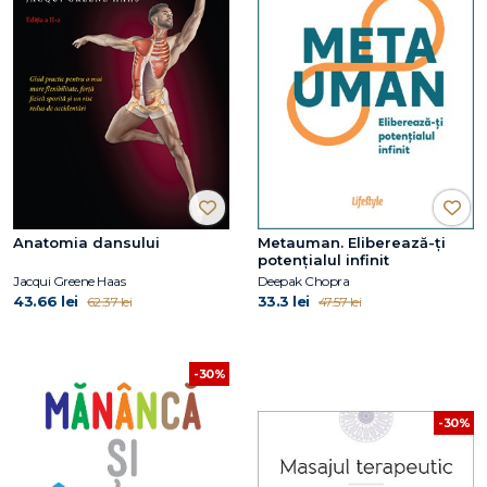
Anatomia dansului
Metauman. Eliberează-ţi
potenţialul infinit
Jacqui Greene Haas
Deepak Chopra
43.66 lei
33.3 lei
62.37 lei
47.57 lei
-30%
-30%