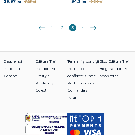
28.87 lei
34.3 lei
41.23 lei
49.00 lei
Anterioara
Următoarea
1
2
3
4
Despre noi
Editura Trei
Termeni și condiții
Blog Editura Trei
Parteneri
Pandora M
Politica de
Blog Pandora M
Contact
Lifestyle
confidențialitate
Newsletter
Publishing
Politica cookies
Colecții
Comanda si
livrarea