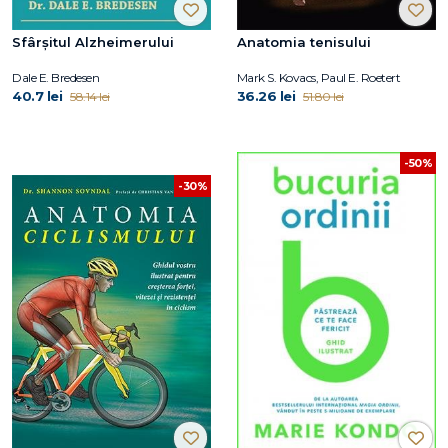
Sfârșitul Alzheimerului
Anatomia tenisului
Dale E. Bredesen
Mark S. Kovacs, Paul E. Roetert
40.7 lei
36.26 lei
58.14 lei
51.80 lei
-50%
-30%