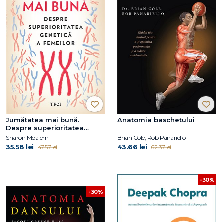
Jumătatea mai bună.
Anatomia baschetului
Despre superioritatea
genetică a femeilor
Sharon Moalem
Brian Cole, Rob Panariello
35.58 lei
43.66 lei
47.57 lei
62.37 lei
-30%
-30%