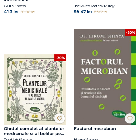
Giulia Enders
Joe Puleo, Patrick Milroy
41.3 lei
58.47 lei
59.00 lei
83.52 lei
-30%
-30%
Ghidul complet al plantelor
Factorul microbian
medicinale și al bolilor pe
care le vindecă
David Hoffmann
Hiromi Shinya