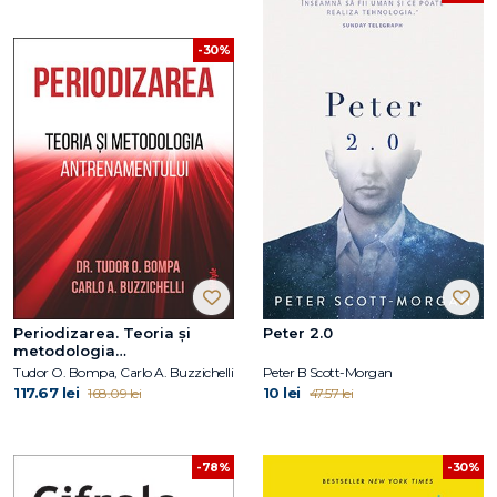
-30%
Periodizarea. Teoria și
Peter 2.0
metodologia
antrenamentului
Tudor O. Bompa, Carlo A. Buzzichelli
Peter B Scott-Morgan
117.67 lei
10 lei
168.09 lei
47.57 lei
-78%
-30%