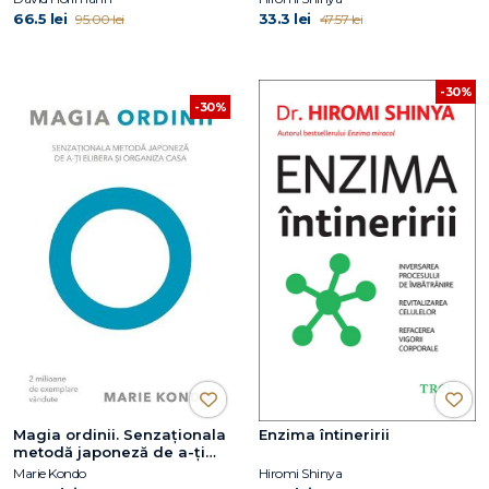
66.5 lei
33.3 lei
95.00 lei
47.57 lei
-30%
-30%
Magia ordinii. Senzaţionala
Enzima întineririi
metodă japoneză de a-ţi
elibera şi organiza casa
Marie Kondo
Hiromi Shinya