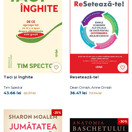
Taci și înghite
Resetează-te!
Tim Spector
Dean Ornish, Anne Ornish
43.66 lei
36.47 lei
62.37 lei
72.94 lei
-25%
-30%