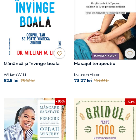
Mănâncă și învinge boala
Masajul terapeutic
William W. Li
Maureen Abson
52.5 lei
73.27 lei
75.00 lei
104.66 lei
-85%
-50%