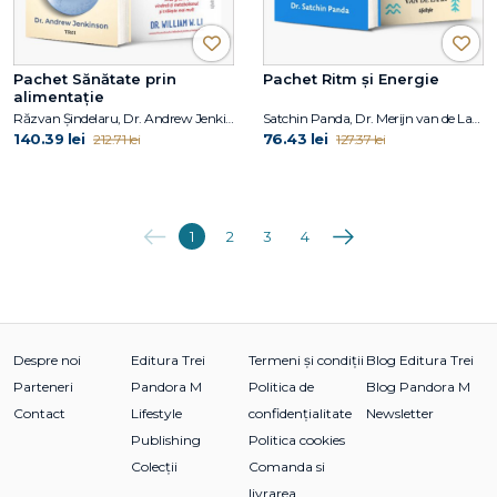
Pachet Sănătate prin
Pachet Ritm și Energie
alimentație
Răzvan Șindelaru, Dr. Andrew Jenkinson, Dr. William W. Li
Satchin Panda, Dr. Merijn van de Laar
140.39 lei
76.43 lei
212.71 lei
127.37 lei
Anterioara
Următoarea
1
2
3
4
Despre noi
Editura Trei
Termeni și condiții
Blog Editura Trei
Parteneri
Pandora M
Politica de
Blog Pandora M
Contact
Lifestyle
confidențialitate
Newsletter
Publishing
Politica cookies
Colecții
Comanda si
livrarea