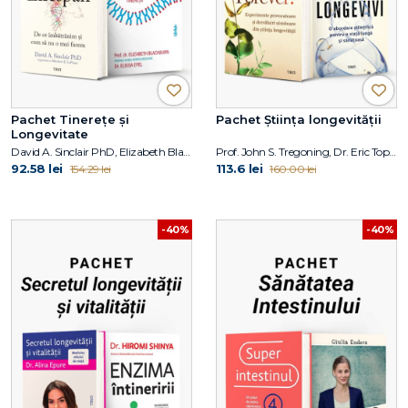
Pachet Tinerețe și
Pachet Știința longevității
Longevitate
David A. Sinclair PhD, Elizabeth Blackburn, Elissa Epel
Prof. John S. Tregoning, Dr. Eric Topol
92.58 lei
113.6 lei
154.29 lei
160.00 lei
-40%
-40%