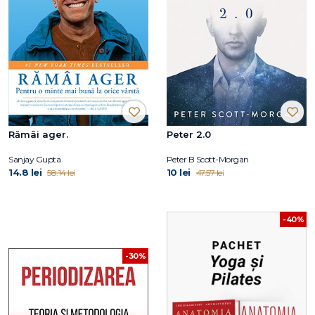
Rămâi ager.
Peter 2.0
Sanjay Gupta
Peter B Scott-Morgan
14.8 lei
10 lei
58.14 lei
47.57 lei
-40%
-30%