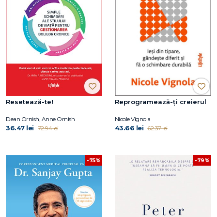
Resetează-te!
Reprogramează-ți creierul
Dean Ornish, Anne Ornish
Nicole Vignola
36.47 lei
43.66 lei
72.94 lei
62.37 lei
-75%
-79%