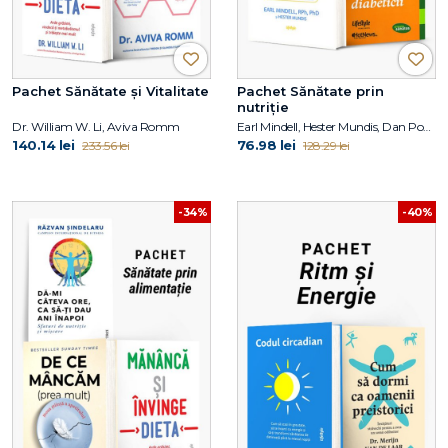
Pachet Sănătate și Vitalitate
Pachet Sănătate prin
nutriție
Dr. William W. Li, Aviva Romm
Earl Mindell, Hester Mundis, Dan Popa, Luiza Popa
140.14 lei
76.98 lei
233.56 lei
128.29 lei
-34%
-40%