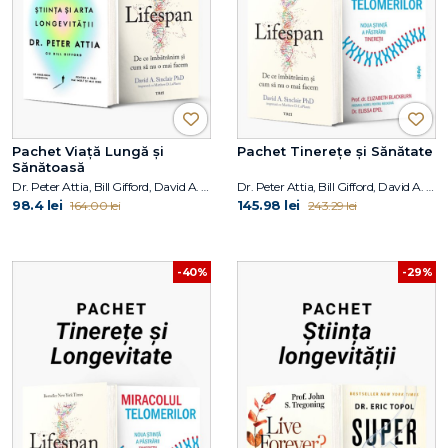
Pachet Viață Lungă și
Pachet Tinerețe și Sănătate
Sănătoasă
Dr. Peter Attia, Bill Gifford, David A. Sinclair PhD
Dr. Peter Attia, Bill Gifford, David A. Sinclair PhD, Elizabeth Blackburn, Elissa Epel
98.4 lei
145.98 lei
164.00 lei
243.29 lei
-40%
-29%