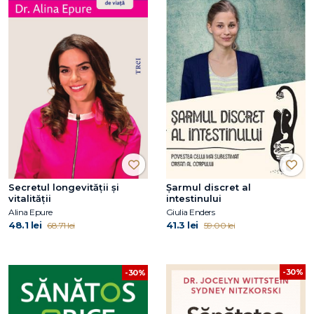
Secretul longevității și
Șarmul discret al
vitalității
intestinului
Alina Epure
Giulia Enders
48.1 lei
41.3 lei
68.71 lei
59.00 lei
-30%
-30%