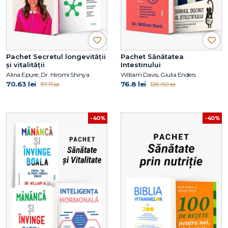
Pachet Secretul longevității
Pachet Sănătatea
și vitalității
Intestinului
Alina Epure, Dr. Hiromi Shinya
William Davis, Giulia Enders
70.63 lei
76.8 lei
117.71 lei
128.00 lei
-40%
-40%