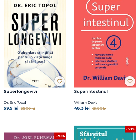
Superlongevivi
Superintestinul
Dr. Eric Topol
William Davis
59.5 lei
48.3 lei
85.00 lei
69.00 lei
-30%
-30%