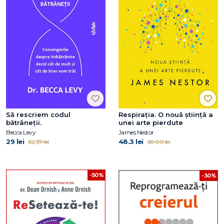
Să rescriem codul
Respirația. O nouă știință a
bătrâneții.
unei arte pierdute
Becca Levy
James Nestor
29 lei
48.3 lei
62.37 lei
69.00 lei
-50%
-30%