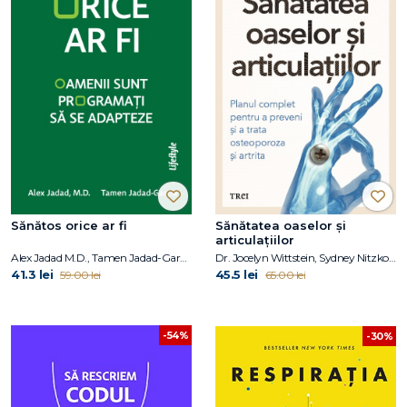
Sănătos orice ar fi
Sănătatea oaselor și
articulațiilor
Alex Jadad M.D., Tamen Jadad-Garcia
Dr. Jocelyn Wittstein, Sydney Nitzkorski
41.3 lei
45.5 lei
59.00 lei
65.00 lei
-54%
-30%