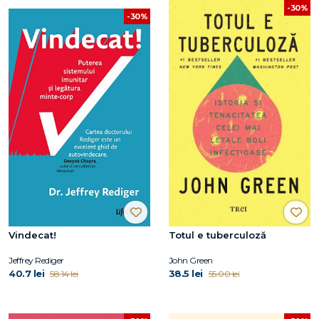
-30%
-30%
Vindecat!
Totul e tuberculoză
Jeffrey Rediger
John Green
40.7 lei
38.5 lei
58.14 lei
55.00 lei