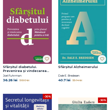
Sfârşitul diabetului.
Sfârșitul Alzheimerului
Prevenirea şi vindecarea
diabetului prin planul
Joel Fuhrman
Dale E. Bredesen
36.26 lei
40.7 lei
51.80 lei
58.14 lei
-30%
-30%