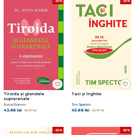
-30%
-30%
Tiroida și glandele
Taci și înghite
suprarenale
Aviva Romm
Tim Spector
43.66 lei
43.66 lei
62.37 lei
62.37 lei
-30%
-30%