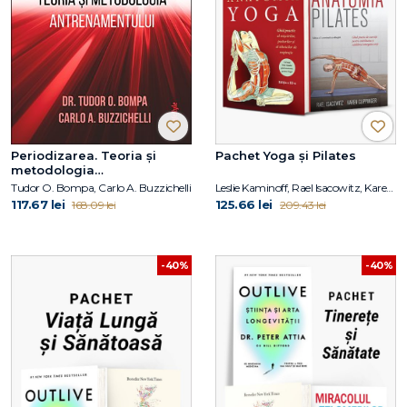
Periodizarea. Teoria și
Pachet Yoga și Pilates
metodologia
antrenamentului
Tudor O. Bompa, Carlo A. Buzzichelli
Leslie Kaminoff, Rael Isacowitz, Karen Clippinger
117.67 lei
125.66 lei
168.09 lei
209.43 lei
-40%
-40%