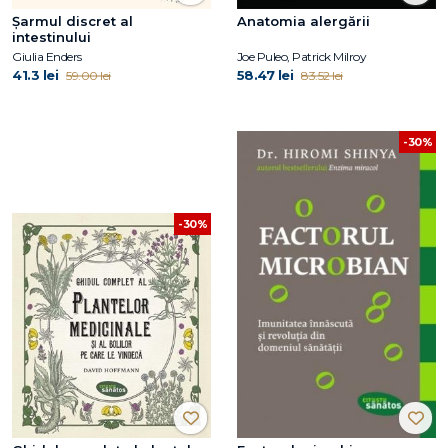
Șarmul discret al
Anatomia alergării
intestinului
Giulia Enders
Joe Puleo, Patrick Milroy
41.3 lei
58.47 lei
59.00 lei
83.52 lei
-30%
-30%