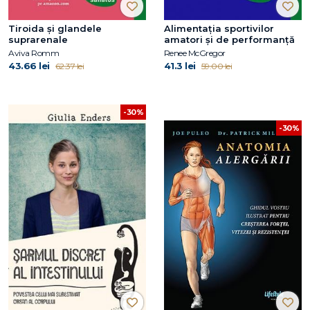
Tiroida și glandele
Alimentația sportivilor
suprarenale
amatori și de performanță
Aviva Romm
Renee McGregor
43.66 lei
41.3 lei
62.37 lei
59.00 lei
-30%
-30%