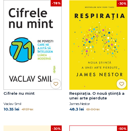
-78%
-30%
Cifrele nu mint
Respirația. O nouă știință a
unei arte pierdute
Vaclav Smil
James Nestor
10.35 lei
48.3 lei
47.57 lei
69.00 lei
-30%
-50%