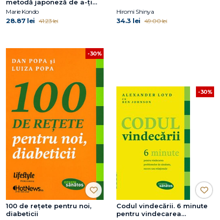
metodă japoneză de a-ţi
elibera şi organiza casa
Marie Kondo
Hiromi Shinya
28.87 lei
34.3 lei
41.23 lei
49.00 lei
-30%
-30%
100 de reţete pentru noi,
Codul vindecării. 6 minute
diabeticii
pentru vindecarea