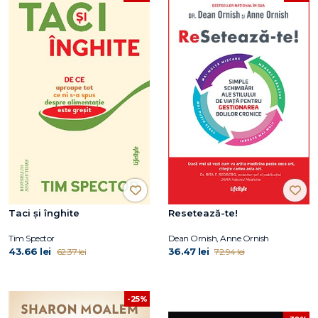
Taci și înghite
Resetează-te!
Tim Spector
Dean Ornish, Anne Ornish
43.66 lei
36.47 lei
62.37 lei
72.94 lei
-25%