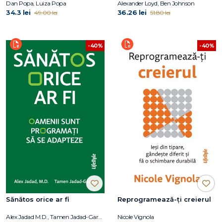
problemelor de sănătate,
Dan Popa, Luiza Popa
Alexander Loyd, Ben Johnson
succes sau relaţionale
34.3 lei
36.26 lei
49.00 lei
51.80 lei
-40%
-40%
Sănătos orice ar fi
Reprogramează-ți creierul
Alex Jadad M.D., Tamen Jadad-Garcia
Nicole Vignola