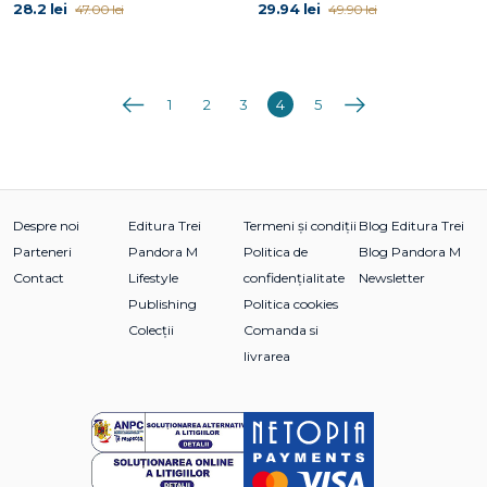
28.2 lei
29.94 lei
47.00 lei
49.90 lei
Anterioara
Următoarea
1
2
3
4
5
Despre noi
Editura Trei
Termeni și condiții
Blog Editura Trei
Parteneri
Pandora M
Politica de
Blog Pandora M
Contact
Lifestyle
confidențialitate
Newsletter
Publishing
Politica cookies
Colecții
Comanda si
livrarea