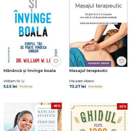
Mănâncă și învinge boala
Masajul terapeutic
William W. Li
Maureen Abson
52.5 lei
73.27 lei
75.00 lei
104.66 lei
-85%
-50%