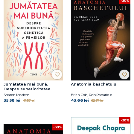
-30%
Jumătatea mai bună.
Anatomia baschetului
Despre superioritatea
genetică a femeilor
Sharon Moalem
Brian Cole, Rob Panariello
35.58 lei
43.66 lei
47.57 lei
62.37 lei
-30%
-30%