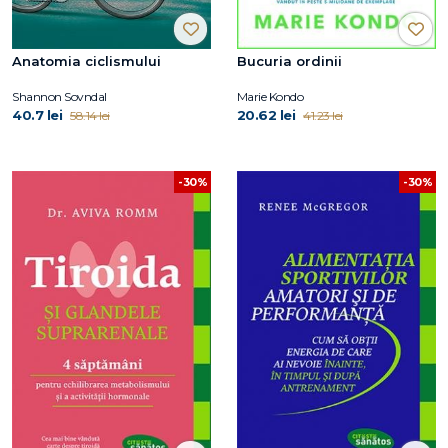
Anatomia ciclismului
Bucuria ordinii
Shannon Sovndal
Marie Kondo
40.7 lei
20.62 lei
58.14 lei
41.23 lei
-30%
-30%