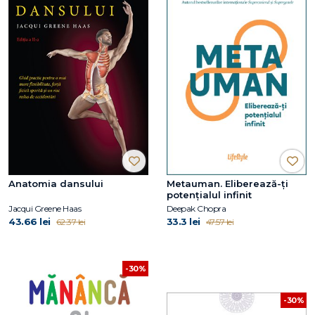
Anatomia dansului
Metauman. Eliberează-ţi
potenţialul infinit
Jacqui Greene Haas
Deepak Chopra
43.66 lei
33.3 lei
62.37 lei
47.57 lei
-30%
-30%