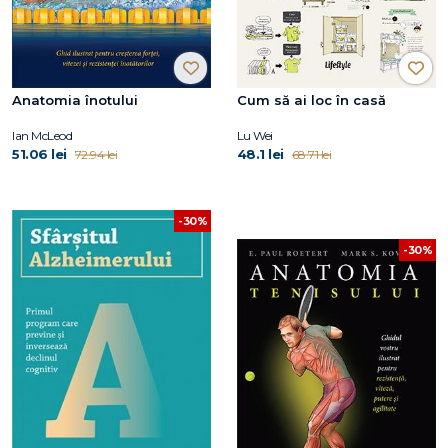
Anatomia înotului
Cum să ai loc în casă
Ian McLeod
Lu Wei
51.06 lei
48.1 lei
72.94 lei
68.71 lei
-30%
-30%