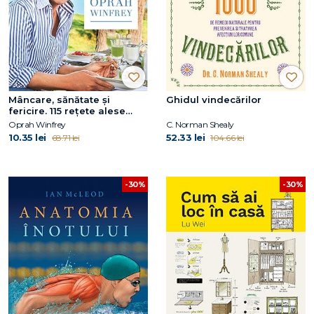
Mâncare, sănătate și
Ghidul vindecărilor
fericire. 115 rețete alese
pentru mese delicioase și o
Oprah Winfrey
C. Norman Shealy
viață mai bună
10.35 lei
52.33 lei
68.71 lei
104.66 lei
-30%
-30%