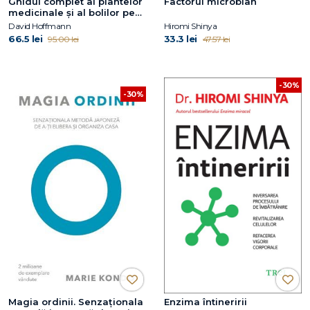
Ghidul complet al plantelor
Factorul microbian
medicinale și al bolilor pe
care le vindecă
David Hoffmann
Hiromi Shinya
66.5 lei
33.3 lei
95.00 lei
47.57 lei
-30%
-30%
Magia ordinii. Senzaţionala
Enzima întineririi