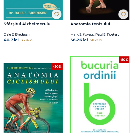
Sfârșitul Alzheimerului
Anatomia tenisului
Dale E. Bredesen
Mark S. Kovacs, Paul E. Roetert
40.7 lei
36.26 lei
58.14 lei
51.80 lei
-50%
-30%