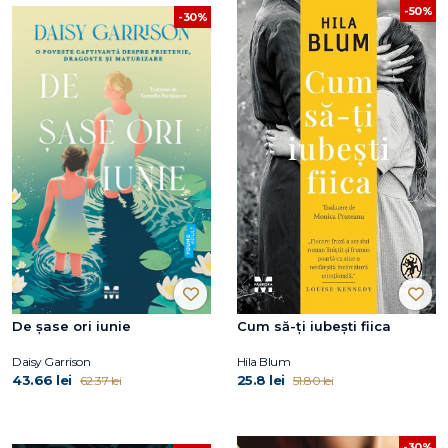
-50%
-30%
De șase ori iunie
Cum să-ți iubești fiica
Daisy Garrison
Hila Blum
43.66 lei
25.8 lei
62.37 lei
51.80 lei
-30%