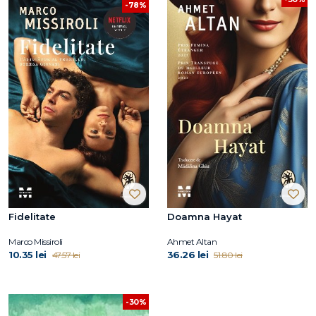
-78%
Fidelitate
Doamna Hayat
Marco Missiroli
Ahmet Altan
10.35 lei
36.26 lei
47.57 lei
51.80 lei
-30%