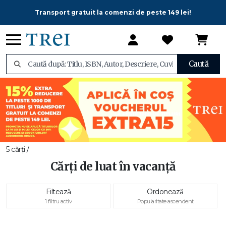
Transport gratuit la comenzi de peste 149 lei!
Caută
5 cărți /
Cărți de luat în vacanță
Filtează
Ordonează
1 filtru activ
Popularitate ascendent