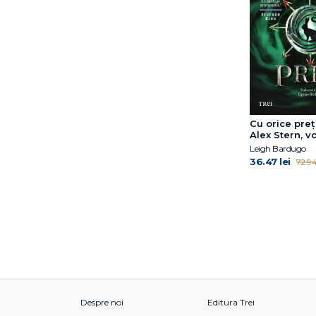
Hedvig Montgomery
Hila Blum
Holly Gramazio
Ilaria Gaspari
Ilsa Madden-Mills
Irvin D. Yalom
Isabelle Filliozat
Cu orice preț
Iulian Bocai
Alex Stern, vo
Leigh Bardugo
James Clear
36.47 lei
72.94 
James Nestor
Jamie McGuire
Janet S. Klosko
Jean Benjamin Stora
Jean Ménéchal
Jeannine Mik
Jean‑Baptiste Andrea
Jeffrey E. Young
Despre noi
Editura Trei
Jennifer Niven