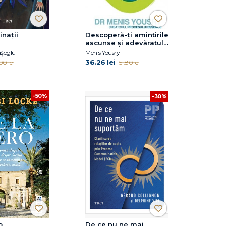
nații
Descoperă-ţi amintirile
ascunse şi adevăratul
eu
ușoglu
Menis Yousry
36.26 lei
00 lei
51.80 lei
-50%
-30%
o
De ce nu ne mai