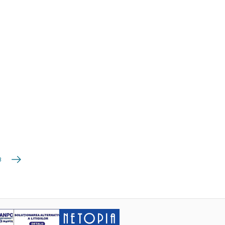
Următoarea
8