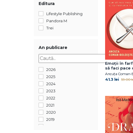
Editura
Lifestyle Publishing
Pandora M
Trei
An publicare
Emoții în far
să faci pace c
2026
cu farfuria ta
Ancuța Coman-B
2025
41.3 lei
59.00 le
2024
2023
2022
2021
2020
2019
2018