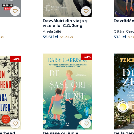
Dezvăluiri din viața și
Dezrădăci
visele lui C.G. Jung
Aniela Jaffé
Cătălin Cea
55.51 lei
51.1 lei
lei
79.29 lei
73.
-30%
-30%
erhead
De șase ori iunie
De la zer