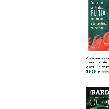
Erich Fromm
Erich Fromm
Erin Watt
Euan Angus Ashley
Eugene T. Gendlin
Fernando Aramburu
Florin Emil Verza
Gary John Bishop
Gheorghi Gospodinov
Gillian Anderson
Cum să-ţi con
Giulia Enders
furia înainte 
controla ea p
Glen Cooper
36.26 lei
51.80 
Goliarda Sapienza
Gordon L. Flet
Gregg Olsen
Guillaume Musso
Gérard Collignon
Hal Elrod
Heather Tedesco