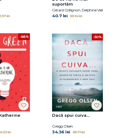
suportăm
Gérard Collignon, Delphine Viel
40.7 lei
.37 lei
58.14 lei
-66%
-50%
 Katherine
Dacă spui cuiva...
Gregg Olsen
34.36 lei
1.23 lei
68.71 lei