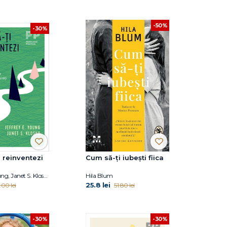
-50%
-30%
 reinventezi
Cum să-ți iubești fiica
Jeffrey E. Young, Janet S. Klosko
Hila Blum
25.8 lei
.00 lei
51.80 lei
-30%
-30%