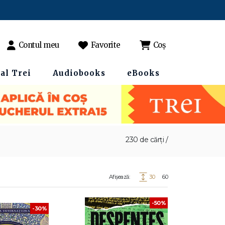
Contul meu
Favorite
Coș
al Trei
Audiobooks
eBooks
230 de cărți /
Afișează:
30
60
-50%
-30%