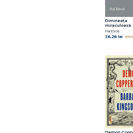
Aniela Jaffé
Anne Ornish
Augustin Cupşa
Dimineața
miraculoasă
Aviva Romm
Hal Elrod
Barbara Kingsolver
36.26 lei
51.80 
Becca Levy
Benjamin Alire Sáenz
Benjamin Bikman
Benjamin Stevenson
Bert Powell
Bill Gifford
Bogdan-Alexandru
Stănescu
Bret A. Moore
Brianna Bourne
C.G. Jung
Carmen Mola
Catherine Ryan Hyde
Demon Copp
Catherine McCarthy