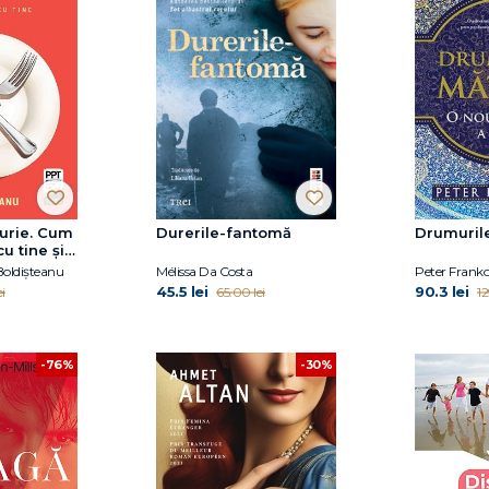
furie. Cum
Durerile-fantomă
Drumurile
u tine și
oldișteanu
Mélissa Da Costa
Peter Frank
45.5 lei
90.3 lei
i
65.00 lei
12
-30%
-76%