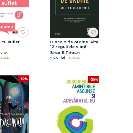
 cu suflet.
Dincolo de ordine. Alte
12 reguli de viață
ayne
Jordan B. Peterson
55.51 lei
8.14 lei
79.29 lei
-30%
-30%