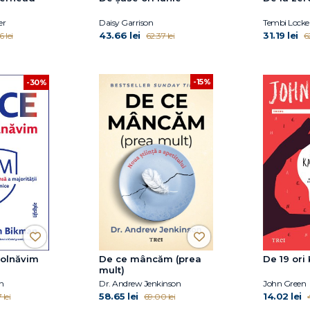
er
Daisy Garrison
Tembi Locke
43.66 lei
31.19 lei
 lei
62.37 lei
62
-15%
-30%
bolnăvim
De ce mâncăm (prea
De 19 ori
mult)
n
Dr. Andrew Jenkinson
John Green
58.65 lei
14.02 lei
 lei
69.00 lei
4