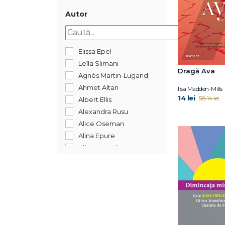
2017
2016
Autor
2015
2014
2013
Elissa Epel
2009
Leïla Slimani
Dragă Ava
2008
Agnès Martin-Lugand
Ahmet Altan
Ilsa Madden-Mills
14 lei
58.14 lei
Albert Ellis
Alexandra Rusu
Alice Oseman
Alina Epure
Alina Necșulescu
Allison Saft
Amishi P. Jha
Ana Dragomir
Ancuța Coman-
Boldișteanu
Andrzej Szczypiorski