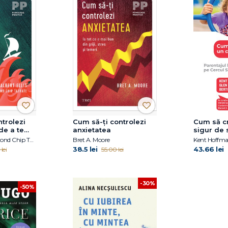
trolezi
Cum să-ți controlezi
Cum să cr
de a te
anxietatea
sigur de 
e tine
Albert Ellis, Raymond Chip Tafrate
Bret A. Moore
38.5 lei
43.66 lei
lei
55.00 lei
-30%
-50%