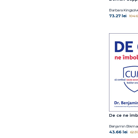
Catherine Ryan Howard
Barbara Kingsolv
Chris Whitaker
73.27 lei
104.66
Christie Watson
Claire Keegan
Coco Mellors
Constanza Casati
Cristina Campos
Cătălin Ceaușoglu
Daisy Garrison
Dana Schwartz
Danya Kukafka
David A. Sinclair PhD
David Hoffmann
David Levithan
David Sheff
De ce ne îm
David Szalay
Dean Ornish
Benjamin Bikma
43.66 lei
62.37
Delia Owens