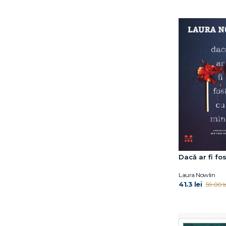
Delphine Viel
Domnica Petrovai
Don DeLillo
Doug Abrams
Dr. Andrew Jenkinson
Dr. Eric Topol
Dr. James R. Doty
Dr. Peter Szatmari
Dr. Pier Bryden
Dr. Ramani Durvasula
Dr. Shefali Tsabary
Dr.Edith Eva Eger
E L James
Dacă ar fi fo
E. Lockhart
Edwina Wyatt
Laura Nowlin
41.3 lei
59.00 le
Elena Ferrante
Elizabeth Blackburn
Elodie Harper
Emil Verza