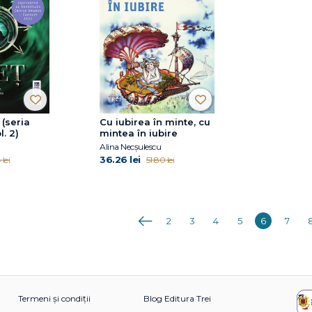
 (seria
Cu iubirea în minte, cu
l. 2)
mintea în iubire
Alina Necșulescu
36.26 lei
lei
51.80 lei
Anterioara
2
3
4
5
6
7
Termeni și condiții
Blog Editura Trei