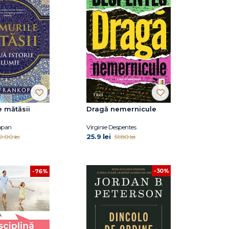
 mătăsii
Dragă nemernicule
opan
Virginie Despentes
25.9 lei
9.00 lei
51.80 lei
-30%
-76%