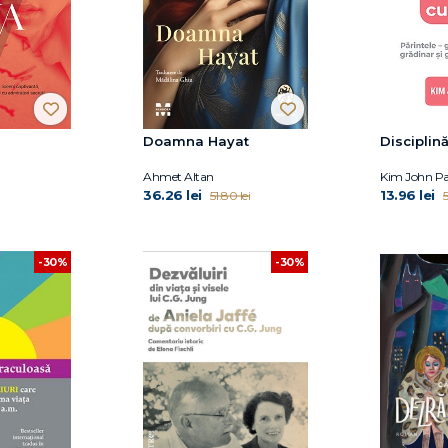
Doamna Hayat
Disciplină
Ahmet Altan
Kim John P
36.26 lei
13.96 lei
51.80 lei
5
-30%
-30%