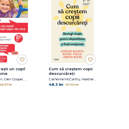
ești un copil
Cum să creștem copii
sine
descurcăreți
Kent Hoffman, Glen Cooper, Bert Powell
Catherine McCarthy, Heather Tedesco, Jennifer Weaver
48.3 lei
62.37 lei
69.00 lei