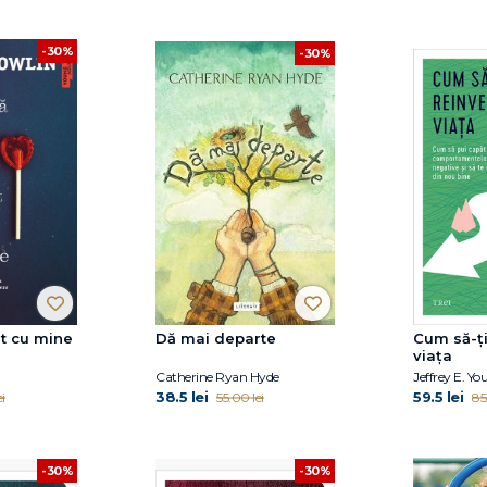
-30%
-30%
st cu mine
Dă mai departe
Cum să-ți
viața
Catherine Ryan Hyde
38.5 lei
59.5 lei
i
55.00 lei
85
-30%
-30%