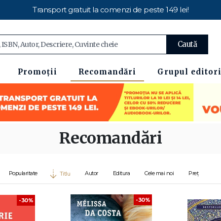
Transport gratuit la comenzi de peste 149 lei!
Caută
Promoții
Recomandări
Grupul editori
Recomandări
Popularitate
Autor
Editura
Cele mai noi
Preț
Titlu
-30%
-30%