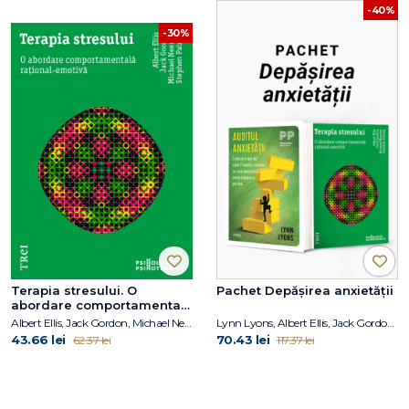
-40%
-30%
Terapia stresului. O
Pachet Depășirea anxietății
abordare comportamentală
rațional-emotivă
Albert Ellis, Jack Gordon, Michael Neenan, Stephen Palmer
Lynn Lyons, Albert Ellis, Jack Gordon, Michael Neenan, Stephen Palmer
43.66 lei
70.43 lei
62.37 lei
117.37 lei