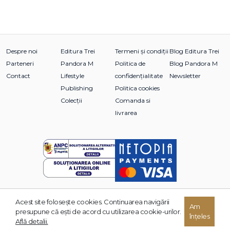
Despre noi
Editura Trei
Termeni și condiții
Blog Editura Trei
Parteneri
Pandora M
Politica de
Blog Pandora M
Contact
Lifestyle
confidențialitate
Newsletter
Publishing
Politica cookies
Colecții
Comanda si
livrarea
Acest site foloseşte cookies. Continuarea navigării
© 2026 Grupul Editorial TREI. Toate drepturile rezervate.
Am
presupune că eşti de acord cu utilizarea cookie-urilor.
înțeles
Dezvoltat de:
Află detalii.