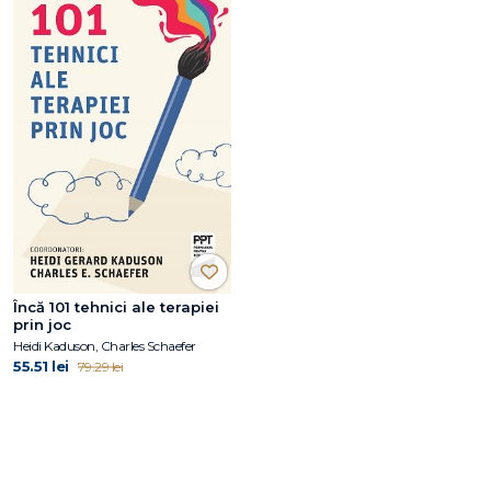
Încă 101 tehnici ale terapiei
prin joc
Heidi Kaduson, Charles Schaefer
55.51 lei
79.29 lei