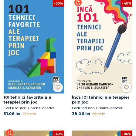
-40%
-30%
101 tehnici favorite ale
Încă 101 tehnici ale terapiei
terapiei prin joc
prin joc
Heidi Kaduson, Charles Schaefer
Heidi Kaduson, Charles Schaefer
51.06 lei
38.06 lei
72.94 lei
63.43 lei
-40%
-86%