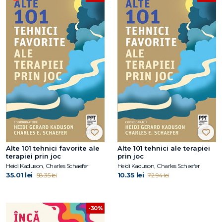
Alte 101 tehnici favorite ale
Alte 101 tehnici ale terapiei
terapiei prin joc
prin joc
Heidi Kaduson, Charles Schaefer
Heidi Kaduson, Charles Schaefer
35.01 lei
10.35 lei
58.35 lei
72.94 lei
-30%