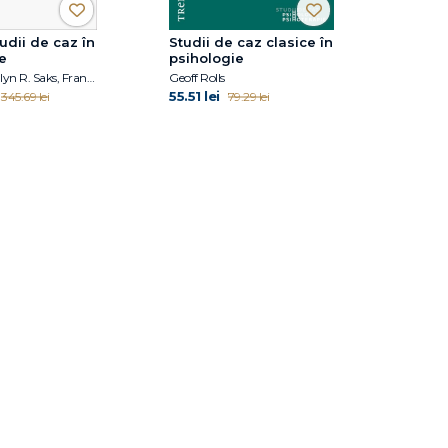
udii de caz în
Studii de caz clasice în
e
psihologie
Geoff Rolls, Elyn R. Saks, Franz Ruppert, Harald Banzhaf, Steven K. Huprich, Christina Moutsou
Geoff Rolls
55.51 lei
345.69 lei
79.29 lei