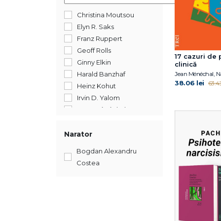
Christina Moutsou
Elyn R. Saks
Franz Ruppert
Geoff Rolls
17 cazuri de 
Ginny Elkin
clinică
Harald Banzhaf
38.06 lei
63.43
Heinz Kohut
Irvin D. Yalom
Jean Ménéchal
Nathalie Dumet
Steven K. Huprich
Narator
Susie Orbach
Bogdan Alexandru
Costea