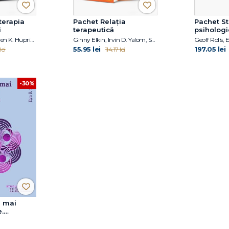
terapia
Pachet Relația
Pachet St
i
terapeutică
psihologi
Heinz Kohut, Steven K. Huprich
Ginny Elkin, Irvin D. Yalom, Susie Orbach
55.95 lei
197.05 lei
lei
114.17 lei
-30%
e mai
.
uniei