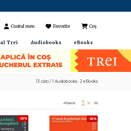
Contul meu
Favorite
Coș
al Trei
Audiobooks
eBooks
13 cărți / 1 Audiobooks · 2 eBooks
Afișează:
30
60
-30%
-30%