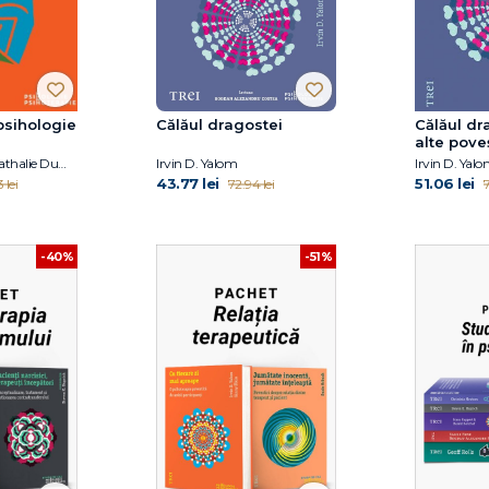
psihologie
Călăul dragostei
Călăul dra
alte pove
psihotera
Jean Ménéchal, Nathalie Dumet
Irvin D. Yalom
Irvin D. Yal
43.77 lei
51.06 lei
 lei
72.94 lei
7
-40%
-51%