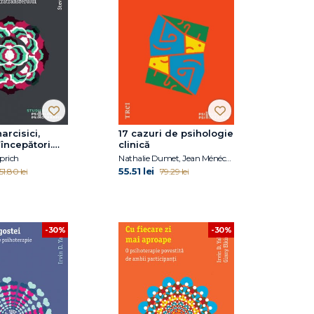
arcisici,
17 cazuri de psihologie
 începători.
clinică
lizare,
prich
Nathalie Dumet, Jean Ménéchal
 și
55.51 lei
51.80 lei
79.29 lei
rea
nsferului
-30%
-30%