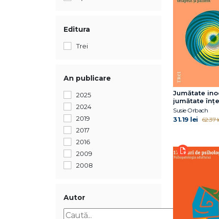
Editura
Trei
An publicare
Jumătate ino
2025
jumătate înțe
2024
Povestiri de
Susie Orbach
relația dintr
2019
31.19 lei
62.37 l
și pacient
2017
2016
2009
2008
Autor