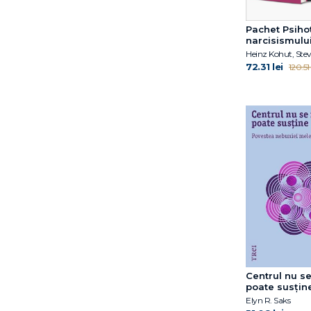
Pachet Psiho
narcisismulu
72.31 lei
120.51 
Centrul nu s
poate susține
Povestea neb
Elyn R. Saks
mele