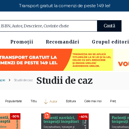
Transport gratuit la comenzi de peste 149 lei!
Caută
Promoții
Recomandări
Grupul editori
Studii de caz
apie
Studii de caz
Popularitate
Titlu
Editura
Cele mai noi
Preț
Autor
-50%
-40%