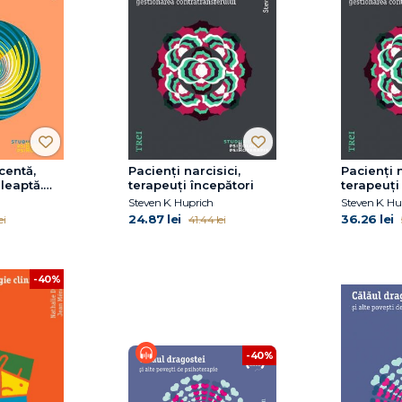
centă,
Pacienți narcisici,
Pacienți n
leaptă.
terapeuți începători
terapeuți
spre
Conceptua
Steven K. Huprich
Steven K. Hu
e terapeut
tratament
24.87 lei
36.26 lei
ei
41.44 lei
gestiona
contratra
-40%
-40%