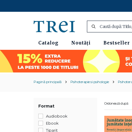
Catalog
Noutăți
Bestseller
Pagină principală
Psihoterapie si psihologie
Psihoter
Ordonează după:
Format
Audiobook
Ebook
Tiparit