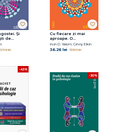
gostei. Şi
Cu fiecare zi mai
şti de
aproape. O
pie
psihoterapie povestită
om
Irvin D. Yalom, Ginny Elkin
de ambii participanţi
36.26 lei
2.94 lei
51.80 lei
-43%
-30%