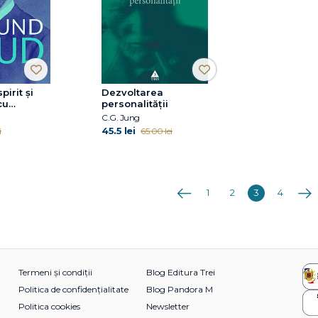
irit și
Dezvoltarea
cu
personalităţii
C.G. Jung
45.5 lei
i
65.00 lei
Anterioara
Urmă
1
2
3
4
Termeni și condiții
Blog Editura Trei
Politica de confidențialitate
Blog Pandora M
Politica cookies
Newsletter