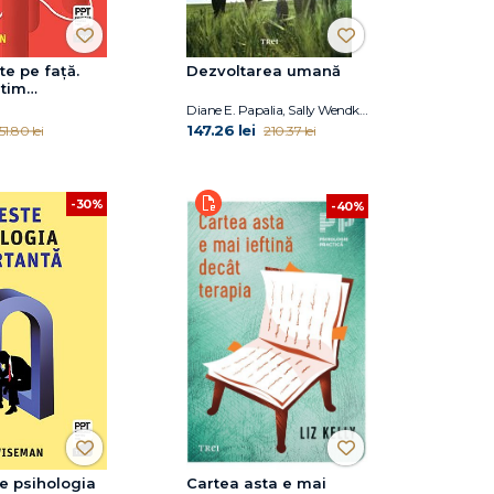
te pe faţă.
Dezvoltarea umană
itim
tele de pe
Diane E. Papalia, Sally Wendkos Olds, Ruth Duskin Feldman
man
147.26 lei
51.80 lei
210.37 lei
-30%
-40%
e psihologia
Cartea asta e mai