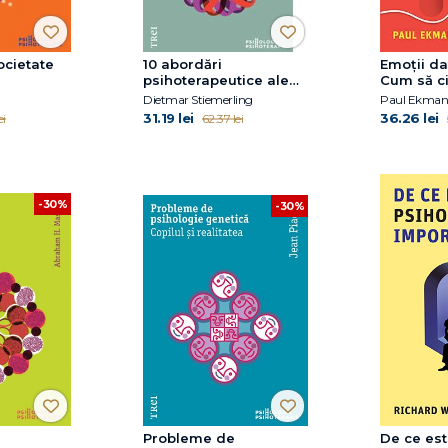
societate
10 abordări
Emoţii da
psihoterapeutice ale
Cum să c
depresiei
sentimen
Dietmar Stiemerling
Paul Ekman
chipul u
31.19 lei
36.26 lei
ei
62.37 lei
-30%
-30%
Probleme de
De ce est