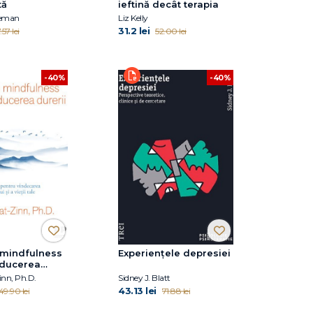
tă
ieftină decât terapia
seman
Liz Kelly
31.2 lei
.57 lei
52.00 lei
-40%
-40%
 mindfulness
Experiențele depresiei
educerea
inn, Ph.D.
Sidney J. Blatt
43.13 lei
49.90 lei
71.88 lei