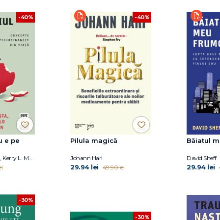
-40%
-40%
u e pe
Pilula magică
Băiatul 
Linda G. Kanefield, Kerry L. Malawista, Anne J. Adelman
Johann Hari
David Sheff
29.94 lei
29.94 lei
ei
49.90 lei
-30%
-30%