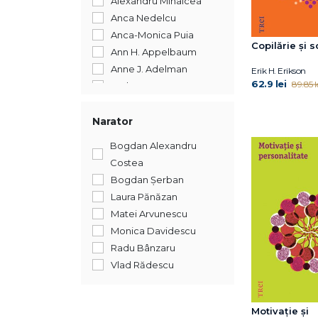
Alexandru Mihalcea
Anca Nedelcu
Anca-Monica Puia
Copilărie şi 
Ann H. Appelbaum
Anne J. Adelman
Erik H. Erikson
62.9 lei
89.85 l
Anthony W. Bateman
Arthur C. Carr
Arthur J. Clark
Narator
Barry A. Farber
Bogdan Alexandru
C.G. Jung
Costea
Catherine McCarthy
Bogdan Șerban
Cherry Potter
Laura Pănăzan
Christophe Andre
Matei Arvunescu
Christophe Massin
Monica Davidescu
Coord. Gabriela Hum
Radu Bânzaru
Coordonator Simona
Vlad Rădescu
Reghintovschi
Dan P. McAdams
David Sheff
Motivaţie şi