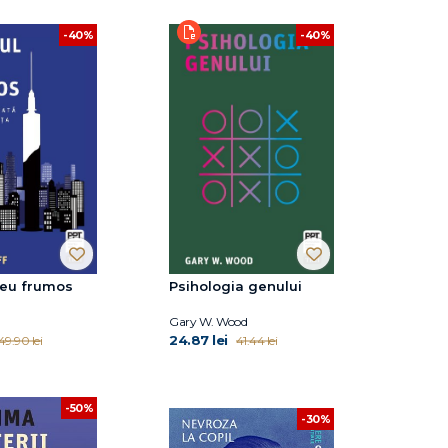
-40%
-40%
meu frumos
Psihologia genului
Gary W. Wood
24.87 lei
49.90 lei
41.44 lei
-50%
-30%