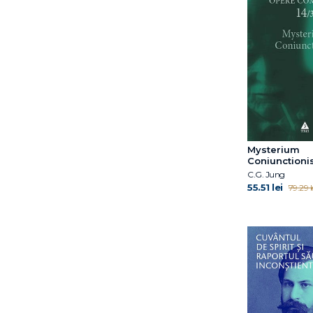
Judith Edwards
Julie Schwartz Gottman
Karen Horney
Kerry L. Malawista
Kevin Chassangre
Laura Pănăzan
Leslie S. Greenberg
Linda G. Kanefield
Liz Kelly
Mysterium
Louis Cozolino
Coniunctioni
Mark Wolynn
C.G. Jung
Matt Blanchard
55.51 lei
79.29 l
Melanie Love
Michael A. Selzer
Michael A. Tompkins
Michael R. Leippe
Michael R. Leippe
Mihaela Chraif
Mihai Aniței