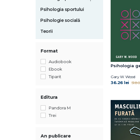
Psihologia sportului
Psihologie socială
Teorii
Format
Audiobook
Psihologia g
Ebook
Tiparit
Gary W. Wood
36.26 lei
51.80 
Editura
Pandora M
Trei
An publicare