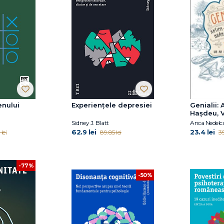
enului
Experiențele depresiei
Genialii: A
Hașdeu, V
Enescu. 1
Sidney J. Blatt
din copilă
62.9 lei
23.4 lei
lei
89.85 lei
39
-77%
-50%