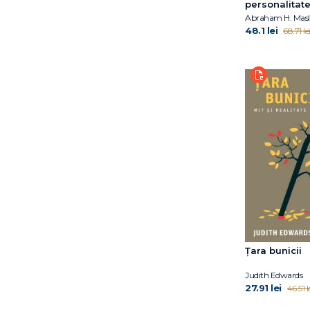
personalitat
Diane E. Papalia
Abraham H. Mas
Dietmar Stiemerling
48.1 lei
68.71 le
Doina Cosman
Domnișoara Caroline
Dr. Mariel Buqué
Duane P. Schultz
Eddie Harmon‑Jones
Elena Diana Nedelcu
Emil Verza
Erich Fromm
Erich Fromm
Erik H. Erikson
Erin Mitchell
Florentina Tonița
Florin Emil Verza
Țara bunicii
Franz Ruppert
Gary W. Wood
Judith Edwards
27.91 lei
Gordon L. Flet
46.51 l
Harold F. Searles