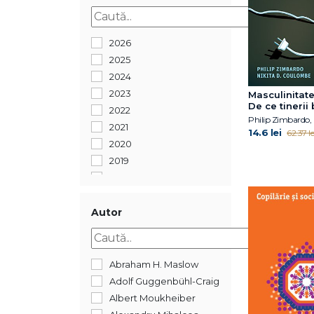
2026
2025
2024
2023
Masculinitate
De ce tinerii 
2022
întâmpină pr
2021
ce e de făcut
14.6 lei
62.37 le
2020
2019
2017
2016
2015
Autor
2012
2010
2008
Abraham H. Maslow
2006
Adolf Guggenbühl-Craig
2005
Albert Moukheiber
1900