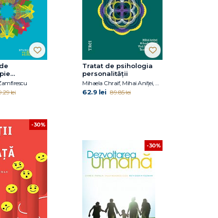
 de
Tratat de psihologia
pie
personalității
scă
Zamfirescu
Mihaela Chraif, Mihai Aniței, Vlad Burtăverde, Teodor Mihăilă
62.9 lei
.29 lei
89.85 lei
-30%
-30%