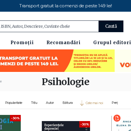
Transport gratuit la comenzi de peste 149 lei!
Caută
Promoții
Recomandări
Grupul editori
Psihologie
ie
Popularitate
Titlu
Autor
Editura
Preț
Cele mai noi
-30%
-30%