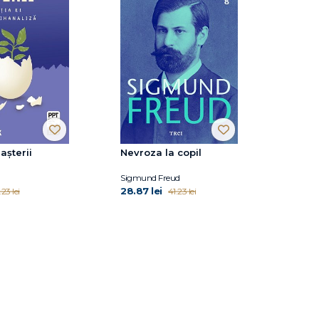
șterii
Nevroza la copil
Sigmund Freud
28.87 lei
.23 lei
41.23 lei