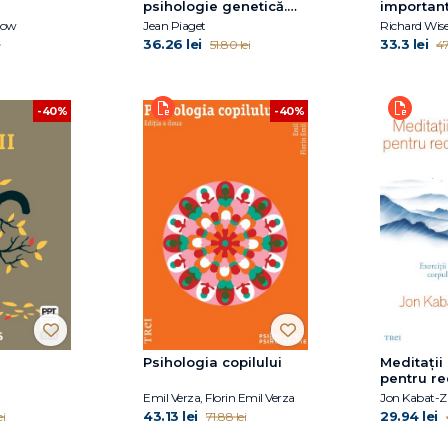
e
psihologie genetică.
importan
Copilul și realitatea
low
Jean Piaget
Richard Wi
36.26 lei
33.3 lei
i
51.80 lei
47
-40%
-40%
Psihologia copilului
Meditații
pentru r
durerii
Emil Verza, Florin Emil Verza
Jon Kabat-Z
43.13 lei
29.94 lei
ei
71.88 lei