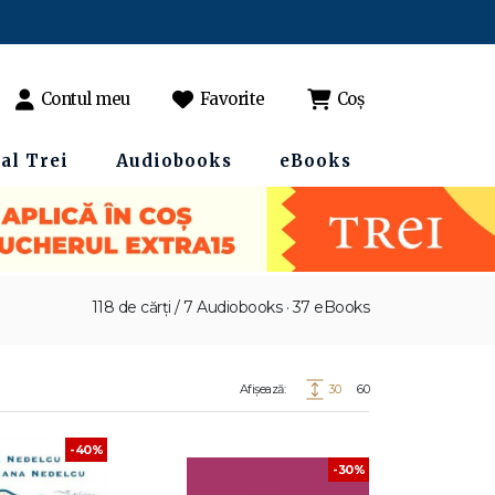
Contul meu
Favorite
Coș
al Trei
Audiobooks
eBooks
118 de cărți / 7 Audiobooks · 37 eBooks
Afișează:
30
60
-40%
-30%