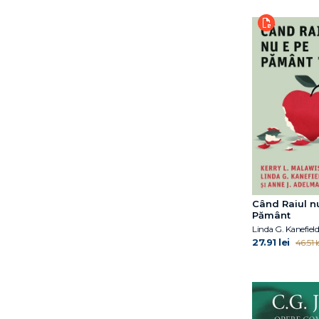
Harold W. Koenigsberg
Harrriet Lerner
Heather Tedesco
Heinz Kohut
Hélène Romano
Irina Holdevici
Irvin D. Yalom
Jacob Levy Moreno
James Hillman
Jean Piaget
Jennifer Weaver
Johann Hari
Când Raiul n
Pământ
John Bowlby
John Gottman
27.91 lei
46.51 l
Jon G. Allen
Jon Kabat-Zinn
Jon Kabat-Zinn, Ph.D.
Judith Belmont