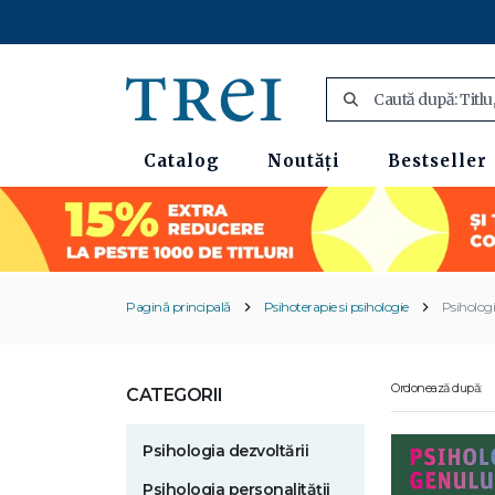
Catalog
Noutăți
Bestseller
Pagină principală
Psihoterapie si psihologie
Psiholog
Ordonează după:
CATEGORII
Psihologia dezvoltării
Psihologia personalității