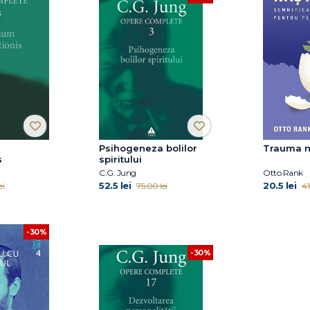
Psihogeneza bolilor
Trauma na
s
spiritului
C.G. Jung
Otto Rank
52.5 lei
20.5 lei
ei
75.00 lei
41
-30%
-30%