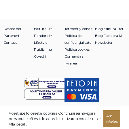
Despre noi
Editura Trei
Termeni și condiții
Blog Editura Trei
Parteneri
Pandora M
Politica de
Blog Pandora M
Contact
Lifestyle
confidențialitate
Newsletter
Publishing
Politica cookies
Colecții
Comanda si
livrarea
Acest site foloseşte cookies. Continuarea navigării
© 2026 Grupul Editorial TREI. Toate drepturile rezervate.
Am
presupune că eşti de acord cu utilizarea cookie-urilor.
înțeles
Dezvoltat de:
Află detalii.