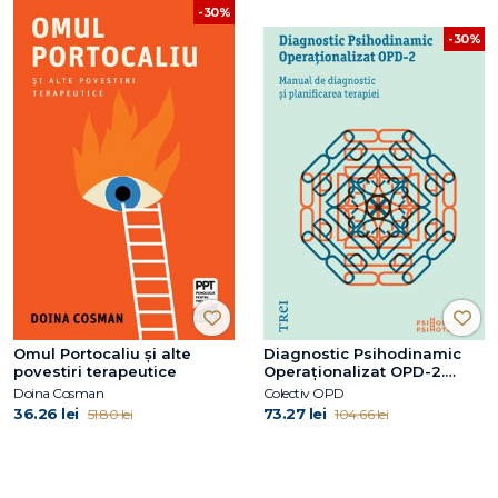
-30%
-30%
Omul Portocaliu și alte
Diagnostic Psihodinamic
povestiri terapeutice
Operaţionalizat OPD-2.
Manual de diagnostic şi
Doina Cosman
Colectiv OPD
planificarea terapiei
36.26 lei
73.27 lei
51.80 lei
104.66 lei