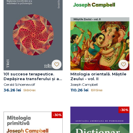
101 succese terapeutice.
Mitologia orientală. Măștile
Depăşirea transferului şi a
Zeului - vol. II
rezistenţei în psihoterapie
Gerald Schoenewolf
Joseph Campbell
36.26 lei
110.26 lei
51.80 lei
157.51 lei
-30%
-30%