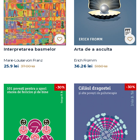
Interpretarea basmelor
Arta de a asculta
Marie-Louise von Franz
Erich Fromm
25.9 lei
36.26 lei
37.00 lei
51.80 lei
-30%
-30%