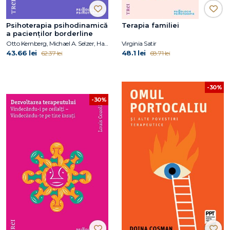
Psihoterapia psihodinamică
Terapia familiei
a pacienților borderline
Otto Kernberg, Michael A. Selzer, Harold W. Koenigsberg, Arthur C. Carr, Ann H. Appelbaum
Virginia Satir
43.66 lei
48.1 lei
62.37 lei
68.71 lei
-30%
-30%