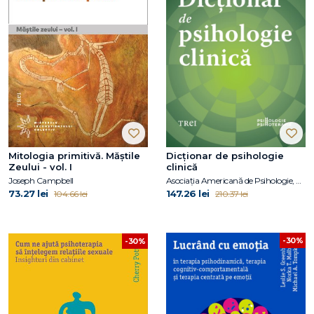
Mitologia primitivă. Măștile
Dicționar de psihologie
Zeului - vol. I
clinică
Joseph Campbell
Asociația Americană de Psihologie, Gary R. Vandenbos
73.27 lei
147.26 lei
104.66 lei
210.37 lei
-30%
-30%