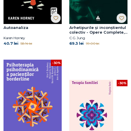
Autoanaliza
Arhetipurile şi inconştientul
colectiv - Opere Complete,
vol. 9/1
Karen Horney
C.G. Jung
40.7 lei
69.3 lei
58.14 lei
99.00 lei
-30%
-30%