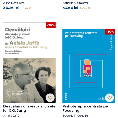
Consecințele de lungă
Alina Necșulescu
Kathrin A. Stauffer
durată ale dezacordajului
36.26 lei
43.66 lei
51.80 lei
62.37 lei
timpuriu
-30%
-30%
Dezvăluiri din viața și visele
Psihoterapia centrată pe
lui C.G. Jung
Focusing
Aniela Jaffé
Eugene T. Gendlin