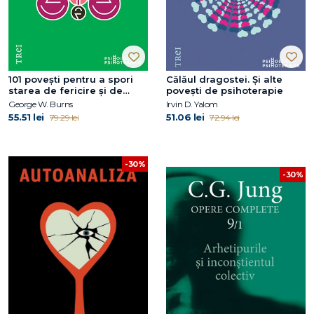
101 povești pentru a spori
Călăul dragostei. Şi alte
starea de fericire și de
poveşti de psihoterapie
bine. Metaforele în
George W. Burns
Irvin D. Yalom
psihoterapia pozitivă
55.51 lei
51.06 lei
79.29 lei
72.94 lei
-30%
-30%