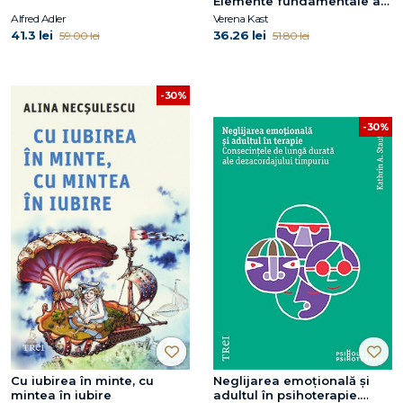
Elemente fundamentale ale
psihoterapiei jungiene
Alfred Adler
Verena Kast
41.3 lei
36.26 lei
59.00 lei
51.80 lei
-30%
-30%
Cu iubirea în minte, cu
Neglijarea emoțională și
mintea în iubire
adultul în psihoterapie.