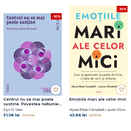
-30%
-30%
Centrul nu se mai poate
Emoțiile mari ale celor mici
susține. Povestea nebuniei
mele
Elyn R. Saks
Alyssa Blask Campbell, Lauren Elizabeth Stauble
51.06 lei
43.66 lei
72.94 lei
62.37 lei