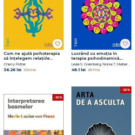
Cum ne ajută psihoterapia
Lucrând cu emoția în
să înțelegem relațiile
terapia psihodinamică,
sexuale
terapia cognitiv-
Cherry Potter
Leslie S. Greenberg, Norka T. Malberg, Michael A. Tompkins
comportamentală și terapia
36.26 lei
48.1 lei
51.80 lei
68.71 lei
centrată pe emoții
-30%
-30%