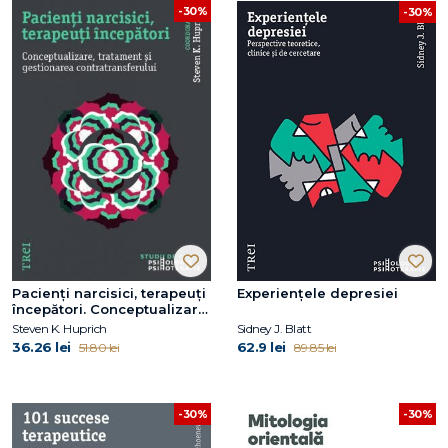
-30%
-30%
Pacienți narcisici, terapeuți
Experiențele depresiei
începători. Conceptualizare,
tratament și gestionarea
Steven K. Huprich
Sidney J. Blatt
contratransferului
36.26 lei
62.9 lei
51.80 lei
89.85 lei
-30%
-30%