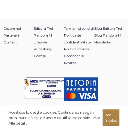
Despre noi
Editura Trei
Termeni și condiții
Blog Editura Trei
Parteneri
Pandora M
Politica de
Blog Pandora M
Contact
Lifestyle
confidențialitate
Newsletter
Publishing
Politica cookies
Colecții
Comanda si
livrarea
Acest site foloseşte cookies. Continuarea navigării
Am
© 2026 Grupul Editorial TREI. Toate drepturile rezervate.
presupune că eşti de acord cu utilizarea cookie-urilor.
înțeles
Dezvoltat de:
Află detalii.