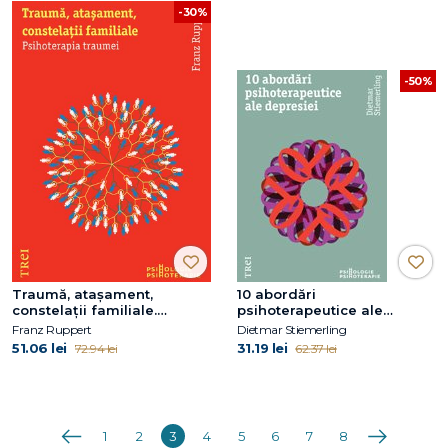
-30%
-50%
Traumă, ataşament,
10 abordări
constelaţii familiale.
psihoterapeutice ale
Psihoterapia traumei
depresiei
Franz Ruppert
Dietmar Stiemerling
51.06 lei
31.19 lei
72.94 lei
62.37 lei
Anterioara
Următoarea
1
2
3
4
5
6
7
8