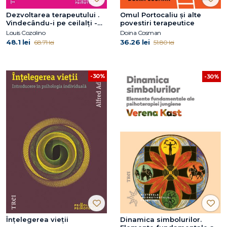
Dezvoltarea terapeutului .
Omul Portocaliu și alte
Vindecându-i pe ceilalți -
povestiri terapeutice
Vindecându-te pe tine
Louis Cozolino
Doina Cosman
însuți
48.1 lei
36.26 lei
68.71 lei
51.80 lei
-30%
-30%
Înţelegerea vieţii
Dinamica simbolurilor.