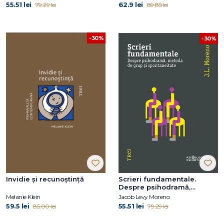
55.51 lei
62.9 lei
79.29 lei
89.85 lei
-30%
-30%
Invidie și recunoștință
Scrieri fundamentale.
Despre psihodramă,
metoda de grup și
Melanie Klein
Jacob Levy Moreno
spontaneitate
59.5 lei
55.51 lei
85.00 lei
79.29 lei