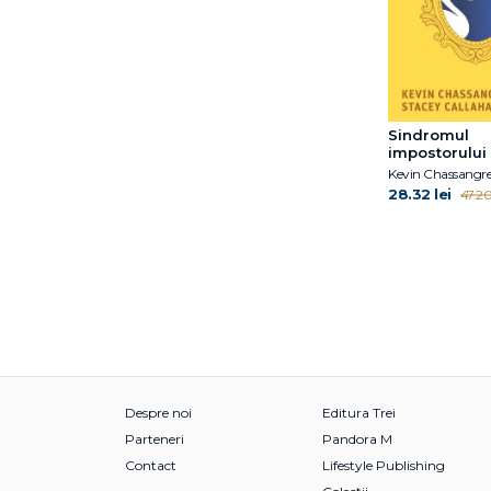
J. Edson McKee
Jack B. Schaffer
Jack Presbury
James Hillman
Jean Benjamin Stora
Sindromul
Jean Ménéchal
impostorului
Jennifer Weaver
28.32 lei
47.20 
Joan M. Farell
Johann Hari
John Gottman
Jon G. Allen
Jon Kabat-Zinn, Ph.D.
Joseph Campbell
Judith Belmont
Judith Edwards
Judith Grisel
Despre noi
Editura Trei
Julia Samuel
Parteneri
Pandora M
Julie Schwartz Gottman
Contact
Lifestyle Publishing
Karen Bateson