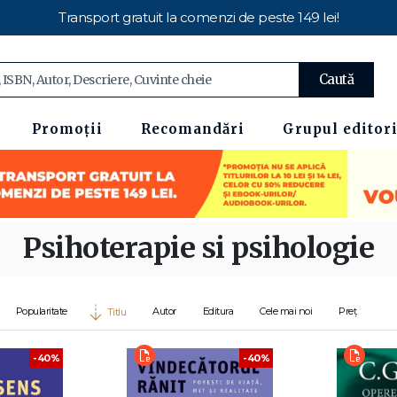
Transport gratuit la comenzi de peste 149 lei!
Caută
Promoții
Recomandări
Grupul editori
Psihoterapie si psihologie
Popularitate
Autor
Editura
Cele mai noi
Preț
Titlu
-40%
-40%