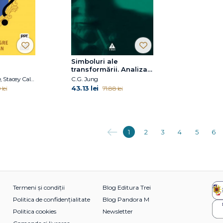
Simboluri ale
transformării. Analiza
preludiului unei
Kevin Chassangre, Stacey Callahan
C.G. Jung
schizofrenii
43.13 lei
lei
71.88 lei
Anterioara
1
2
3
4
5
6
Termeni și condiții
Blog Editura Trei
Politica de confidențialitate
Blog Pandora M
Politica cookies
Newsletter