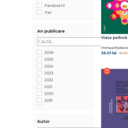
Pandora M
Trei
An publicare
Viața psihic
Monique Bydlows
2026
35.01 lei
58.35 l
2025
2024
2023
2022
2021
2020
2019
2018
2017
2016
Autor
2014