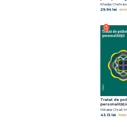
C.G. Jung
Khadija Chahraou
29.94 lei
49.90
C.G. Jung, Jolande Jacobi,
M.-L. von Franz, Joseph L.
Henderson, Aniela Jaffé
Carolina Bodea
Hațegan
Catherine McCarthy
Charles Schaefer
Cherry Potter
Christina Moutsou
Christophe Massin
Christopher Bollas
Claudia Guderian
Coord. Gabriela Hum
Cyril Tarquinio
Tratat de ps
personalității
Cătălina Tudose
D.W. Winnicott
43.13 lei
71.88 l
Dan P. McAdams
David Kessler