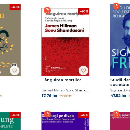
-40%
-40%
Tânguirea morţilor
Studii de
societate 
James Hillman, Sonu Shamdasani
Sigmund Fr
17.76 lei
47.52 lei
ei
29.60 lei
7
-40%
-40%