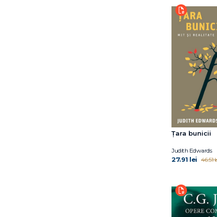
David Sheff
Dr. Elisabeth Kübler-
Ross
Dr. Kate Balestrieri
Dr. Mariel Buqué
Eddie Harmon‑Jones
Elena Diana Nedelcu
Emil Rodolfa
Emil Verza
Erich Fromm
Erik H. Erikson
Țara bunicii
Eugene T. Gendlin
Florentina Tonița
Judith Edwards
27.91 lei
46.51 l
Florin Emil Verza
Florin Tudose
Franz Marie-Louise von
Franz Ruppert
Fredric N. Busch