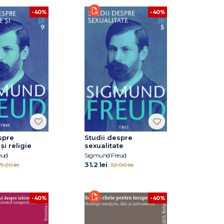
-40%
-40%
spre
Studii despre
și religie
sexualitate
eud
Sigmund Freud
31.2 lei
9.20 lei
52.00 lei
-40%
-40%