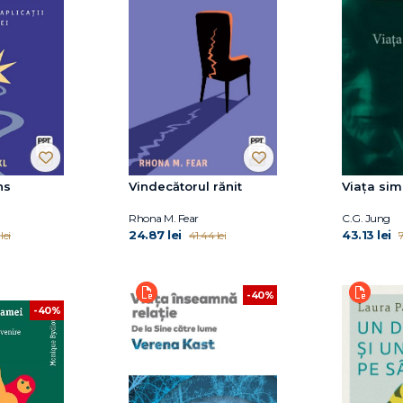
ns
Vindecătorul rănit
Viaţa sim
Rhona M. Fear
C.G. Jung
24.87 lei
43.13 lei
lei
41.44 lei
7
-40%
-40%