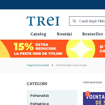
Catalog
Noutăți
Bestseller
Pagină principală
Psihoterapie si psihologie
Ordonează după:
CATEGORII
Psihanaliză
Psihiatrie și