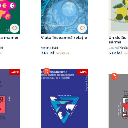
ă a mamei
Viața înseamnă relație
Un dulău 
sârmă
ki
Verena Kast
Laura Pănă
31.2 lei
31.2 lei
ei
52.00 lei
52.
-40%
-40%