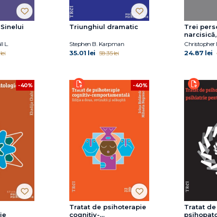
 Sinelui
Triunghiul dramatic
Trei perso
narcisică,
maniaco-
l L.
Stephen B. Karpman
35.01 lei
24.87 lei
lei
58.35 lei
-40%
-40%
Tratat de psihoterapie
Tratat de
ie
cognitiv-
psihopato