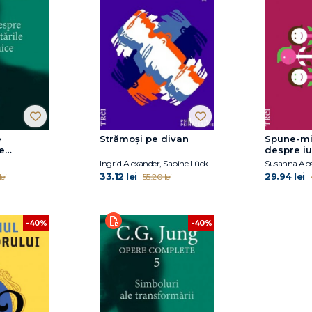
e
Strămoși pe divan
Spune-mi
e
despre iu
Ingrid Alexander, Sabine Lück
Susanna Ab
33.12 lei
29.94 lei
ei
55.20 lei
-40%
-40%