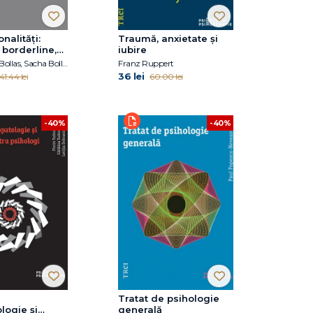
nalități:
Traumă, anxietate și
 borderline,
iubire
depresivă
Christopher Bollas, Sacha Bollas
Franz Ruppert
36 lei
41.44 lei
60.00 lei
-40%
-40%
Tratat de psihologie
logie şi
generală