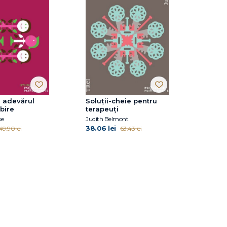
 adevărul
Soluții-cheie pentru
bire
terapeuți
se
Judith Belmont
38.06 lei
49.90 lei
63.43 lei