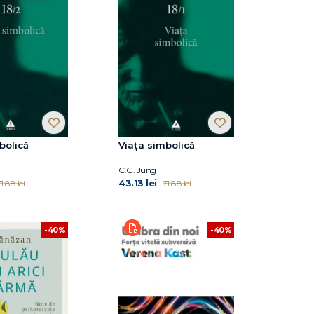
bolică
Viaţa simbolică
C.G. Jung
43.13 lei
1.88 lei
71.88 lei
-40%
-40%