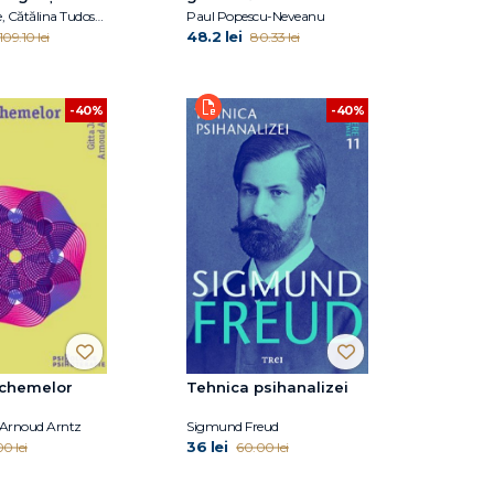
e pentru
Florin Tudose, Cătălina Tudose, Letiţia Dobranici
Paul Popescu-Neveanu
48.2 lei
109.10 lei
80.33 lei
-40%
-40%
schemelor
Tehnica psihanalizei
 Arnoud Arntz
Sigmund Freud
36 lei
0 lei
60.00 lei