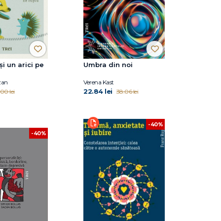
și un arici pe
Umbra din noi
zan
Verena Kast
22.84 lei
00 lei
38.06 lei
-40%
-40%