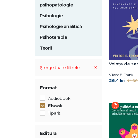
psihopatologie
Psihologie
Psihologie analitică
Psihoterapie
Teorii
Voința de se
x
Șterge toate filtrele
Viktor E. Frankl
26.4 lei
44.00 
Format
Audiobook
Ebook
Tiparit
Editura