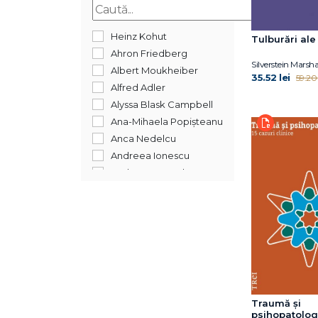
2013
2012
Heinz Kohut
Tulburări ale
2011
Ahron Friedberg
Silverstein Marshal
2010
Albert Moukheiber
35.52 lei
59.20 
2008
Alfred Adler
2007
Alyssa Blask Campbell
2006
Ana-Mihaela Popișteanu
2005
Anca Nedelcu
2004
Andreea Ionescu
1900
Andrew Samuels
Aniela Jaffé
Anne J. Adelman
Anthony W. Bateman
Arnoud Arntz
Arthur J. Clark
Barbara Crăciun
Barry A. Farber
Traumă și
Bert Powell
psihopatolog