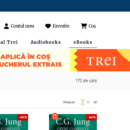
Contul meu
Favorite
Coș
al Trei
Audiobooks
eBooks
172 de cărți
Afișează:
30
60
-40%
-40%