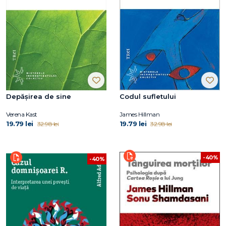
Depășirea de sine
Codul sufletului
Verena Kast
James Hillman
19.79 lei
19.79 lei
32.98 lei
32.98 lei
-40%
-40%