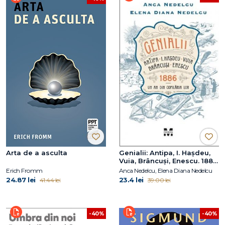
Arta de a asculta
Genialii: Antipa, I. Hașdeu,
Vuia, Brâncuși, Enescu. 1886
– Un an din copilăria lor
Erich Fromm
Anca Nedelcu, Elena Diana Nedelcu
24.87 lei
23.4 lei
41.44 lei
39.00 lei
-40%
-40%