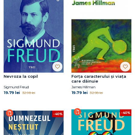
Nevroza la copil
Forţa caracterului şi viaţa
care dăinuie
Sigmund Freud
James Hillman
19.79 lei
19.79 lei
32.98 lei
32.98 lei
-40%
-40%