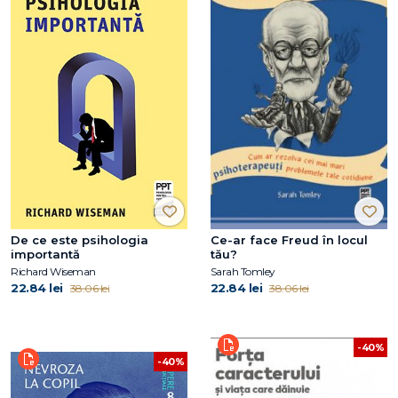
De ce este psihologia
Ce-ar face Freud în locul
importantă
tău?
Richard Wiseman
Sarah Tomley
22.84 lei
22.84 lei
38.06 lei
38.06 lei
-40%
-40%