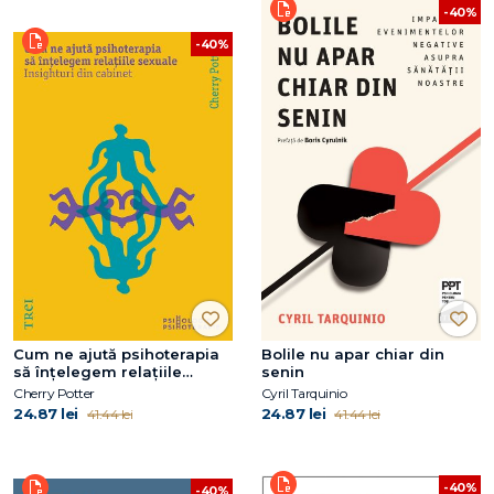
-40%
-40%
Cum ne ajută psihoterapia
Bolile nu apar chiar din
să înțelegem relațiile
senin
sexuale
Cherry Potter
Cyril Tarquinio
24.87 lei
24.87 lei
41.44 lei
41.44 lei
-40%
-40%