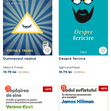
Dumnezeul neștiut
Despre fericire
Viktor E. Frankl
Sigmund Freud
19.79 lei
19.79 lei
32.98 lei
32.98 lei
-40%
-40%