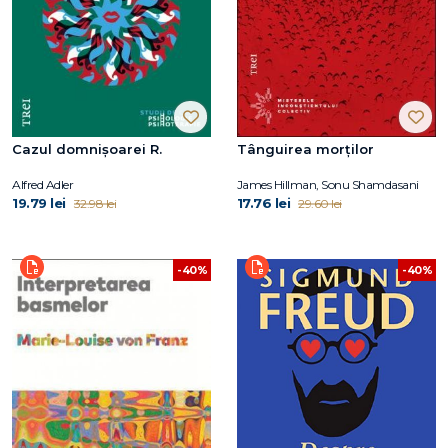
Cazul domnișoarei R.
Tânguirea morţilor
Alfred Adler
James Hillman, Sonu Shamdasani
19.79 lei
17.76 lei
32.98 lei
29.60 lei
-40%
-40%