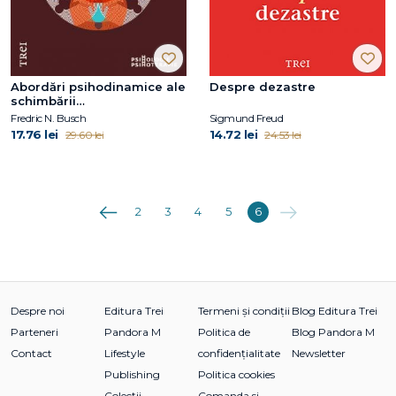
Abordări psihodinamice ale
Despre dezastre
schimbării
comportamentale
Fredric N. Busch
Sigmund Freud
17.76 lei
14.72 lei
29.60 lei
24.53 lei
Anterioara
Următoarea
2
3
4
5
6
Despre noi
Editura Trei
Termeni și condiții
Blog Editura Trei
Parteneri
Pandora M
Politica de
Blog Pandora M
Contact
Lifestyle
confidențialitate
Newsletter
Publishing
Politica cookies
Colecții
Comanda si