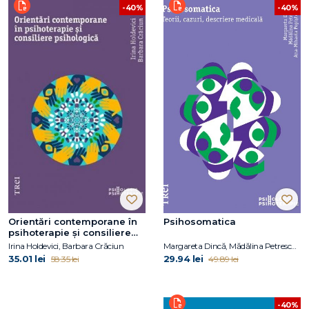
-40%
-40%
Orientări contemporane în
Psihosomatica
psihoterapie și consiliere
psihologică
Irina Holdevici, Barbara Crăciun
Margareta Dincă, Mădălina Petrescu, Ana-Mihaela Popișteanu
35.01 lei
29.94 lei
58.35 lei
49.89 lei
-40%