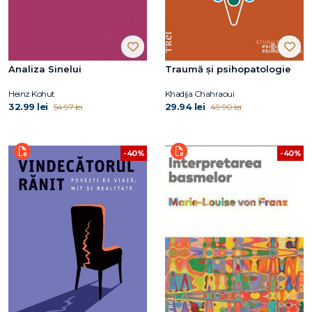
Analiza Sinelui
Traumă și psihopatologie
Heinz Kohut
Khadija Chahraoui
32.99 lei
29.94 lei
54.97 lei
49.90 lei
-40%
-40%