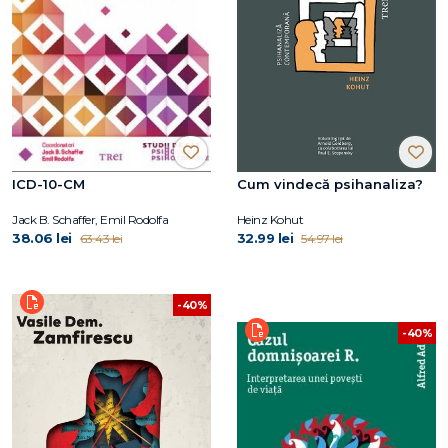
ICD-10-CM
Cum vindecă psihanaliza?
Jack B. Schaffer, Emil Rodolfa
Heinz Kohut
38.06 lei
32.99 lei
63.43 lei
54.97 lei
-40%
-40%