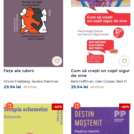
Fețe ale iubirii
Cum să crești un copil sigur
de sine
Ahron Friedberg, Sandra Sherman
Kent Hoffman, Glen Cooper, Bert Powell
29.94 lei
29.94 lei
49.90 lei
49.90 lei
-40%
-40%