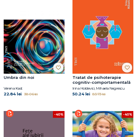
Umbra din noi
Tratat de psihoterapie
cognitiv-comportamentală
Verena Kast
Irina Holdevici, Mihaela Negrescu
22.84 lei
50.24 lei
38.06 lei
83.73 lei
-40%
-40%