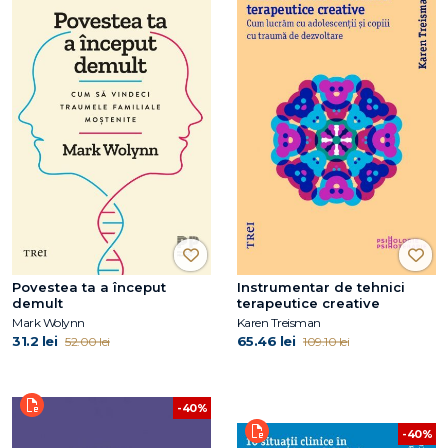
Povestea ta a început
Instrumentar de tehnici
demult
terapeutice creative
Mark Wolynn
Karen Treisman
31.2 lei
65.46 lei
52.00 lei
109.10 lei
-40%
-40%