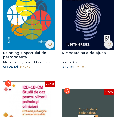
Psihologia sportului de
Niciodată nu e de ajuns
performanță
Mihai Epuran, Irina Holdevici, Florentina Tonița
Judith Grisel
50.24 lei
31.2 lei
83.73 lei
52.00 lei
-40%
-40%