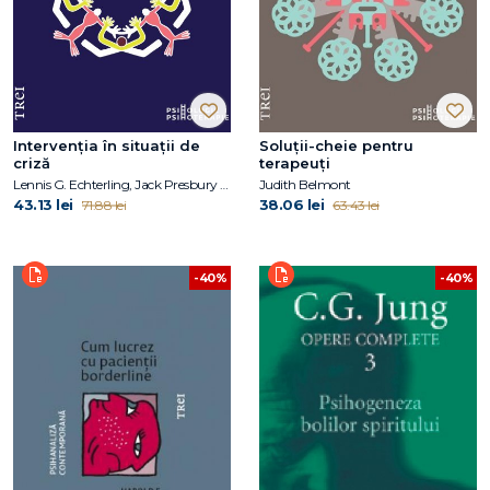
Intervenția în situații de
Soluții-cheie pentru
criză
terapeuți
Lennis G. Echterling, Jack Presbury , J. Edson McKee
Judith Belmont
43.13 lei
38.06 lei
71.88 lei
63.43 lei
-40%
-40%