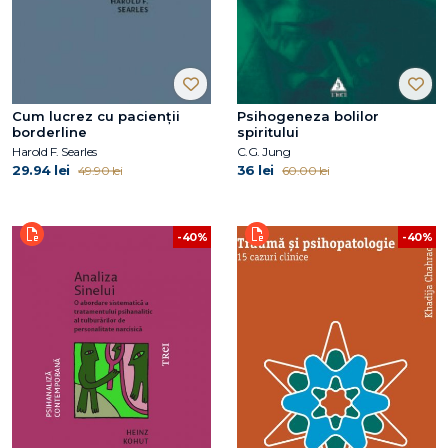
Cum lucrez cu pacienții
Psihogeneza bolilor
borderline
spiritului
Harold F. Searles
C.G. Jung
29.94 lei
36 lei
49.90 lei
60.00 lei
-40%
-40%