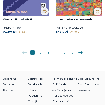
Vindecătorul rănit
Interpretarea basmelor
Rhona M. Fear
Franz Marie-Louise von
24.87 lei
17.76 lei
41.44 lei
29.60 lei
Anterioara
Următoarea
1
2
3
4
5
6
Despre noi
Editura Trei
Termeni și condiții
Blog Editura Trei
Parteneri
Pandora M
Politica de
Blog Pandora M
Contact
Lifestyle
confidențialitate
Newsletter
Publishing
Politica cookies
Colecții
Comanda si