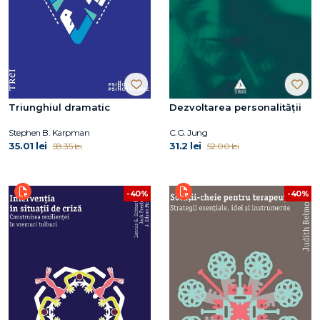
Triunghiul dramatic
Dezvoltarea personalităţii
Stephen B. Karpman
C.G. Jung
35.01 lei
31.2 lei
58.35 lei
52.00 lei
-40%
-40%