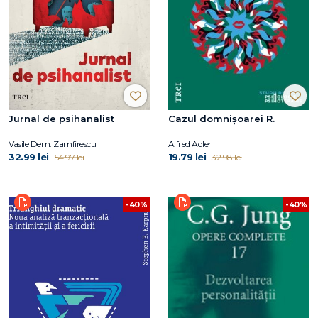
Jurnal de psihanalist
Cazul domnișoarei R.
Vasile Dem. Zamfirescu
Alfred Adler
32.99 lei
19.79 lei
54.97 lei
32.98 lei
-40%
-40%