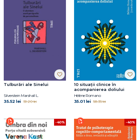
Tulburări ale Sinelui
10 situații clinice în
acompanierea doliului
Silverstein Marshall L.
Hélène Romano
35.52 lei
35.01 lei
59.20 lei
58.35 lei
-40%
-40%