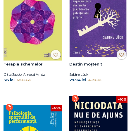
Terapia schemelor
Destin moștenit
Gitta Jacob, Arnoud Arntz
Sabine Lück
36 lei
29.94 lei
60.00 lei
49.90 lei
-40%
-40%