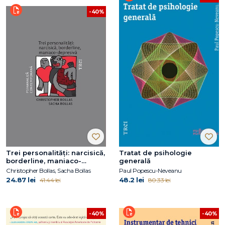
-40%
Trei personalități: narcisică,
Tratat de psihologie
borderline, maniaco-
generală
depresivă
Christopher Bollas, Sacha Bollas
Paul Popescu-Neveanu
24.87 lei
48.2 lei
41.44 lei
80.33 lei
-40%
-40%