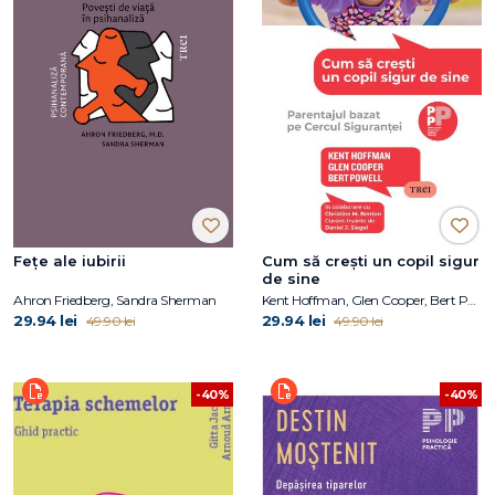
Fețe ale iubirii
Cum să crești un copil sigur
de sine
Ahron Friedberg, Sandra Sherman
Kent Hoffman, Glen Cooper, Bert Powell
29.94 lei
29.94 lei
49.90 lei
49.90 lei
-40%
-40%