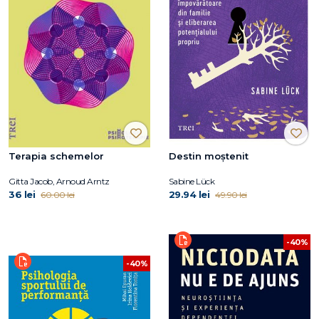
Terapia schemelor
Destin moștenit
Gitta Jacob, Arnoud Arntz
Sabine Lück
36 lei
29.94 lei
60.00 lei
49.90 lei
-40%
-40%