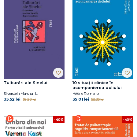
Tulburări ale Sinelui
10 situații clinice în
acompanierea doliului
Silverstein Marshall L.
Hélène Romano
35.52 lei
35.01 lei
59.20 lei
58.35 lei
-40%
-40%