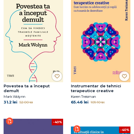
Povestea ta a început
Instrumentar de tehnici
demult
terapeutice creative
Mark Wolynn
Karen Treisman
31.2 lei
65.46 lei
52.00 lei
109.10 lei
-40%
-40%