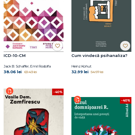
ICD-10-CM
Cum vindecă psihanaliza?
Jack B. Schaffer, Emil Rodolfa
Heinz Kohut
38.06 lei
32.99 lei
63.43 lei
54.97 lei
-40%
-40%