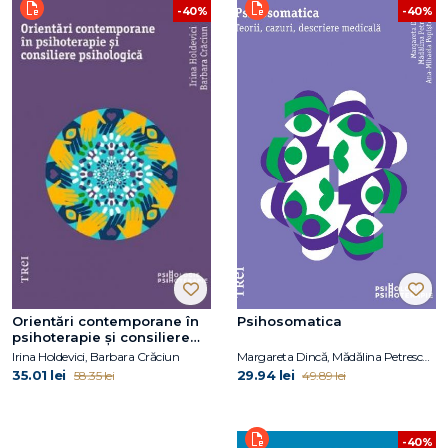
-40%
-40%
Orientări contemporane în
Psihosomatica
psihoterapie și consiliere
psihologică
Irina Holdevici, Barbara Crăciun
Margareta Dincă, Mădălina Petrescu, Ana-Mihaela Popișteanu
35.01 lei
29.94 lei
58.35 lei
49.89 lei
-40%