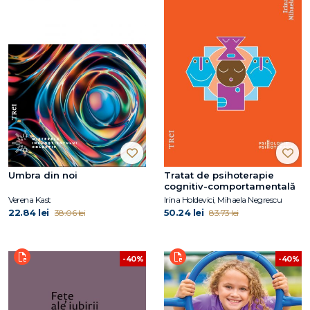
Umbra din noi
Tratat de psihoterapie
cognitiv-comportamentală
Verena Kast
Irina Holdevici, Mihaela Negrescu
22.84 lei
50.24 lei
38.06 lei
83.73 lei
-40%
-40%