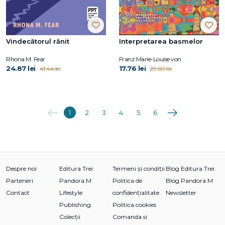
Vindecătorul rănit
Interpretarea basmelor
Rhona M. Fear
Franz Marie-Louise von
24.87 lei
17.76 lei
41.44 lei
29.60 lei
Anterioara
Următoarea
1
2
3
4
5
6
Despre noi
Editura Trei
Termeni și condiții
Blog Editura Trei
Parteneri
Pandora M
Politica de
Blog Pandora M
Contact
Lifestyle
confidențialitate
Newsletter
Publishing
Politica cookies
Colecții
Comanda si