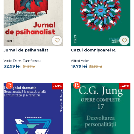
Jurnal de psihanalist
Cazul domnișoarei R.
Vasile Dem. Zamfirescu
Alfred Adler
32.99 lei
19.79 lei
54.97 lei
32.98 lei
-40%
-40%