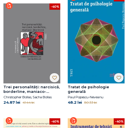
-40%
Trei personalități: narcisică,
Tratat de psihologie
borderline, maniaco-
generală
depresivă
Christopher Bollas, Sacha Bollas
Paul Popescu-Neveanu
24.87 lei
48.2 lei
41.44 lei
80.33 lei
-40%
-40%