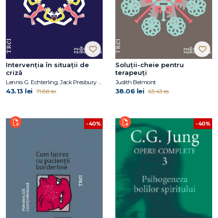
Intervenția în situații de
Soluții-cheie pentru
criză
terapeuți
Lennis G. Echterling, Jack Presbury , J. Edson McKee
Judith Belmont
43.13 lei
38.06 lei
71.88 lei
63.43 lei
-40%
-40%