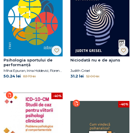
Psihologia sportului de
Niciodată nu e de ajuns
performanță
Mihai Epuran, Irina Holdevici, Florentina Tonița
Judith Grisel
50.24 lei
31.2 lei
83.73 lei
52.00 lei
-40%
-40%