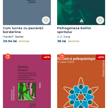
Cum lucrez cu pacienții
Psihogeneza bolilor
borderline
spiritului
Harold F. Searles
C.G. Jung
29.94 lei
36 lei
49.90 lei
60.00 lei
-40%
-40%