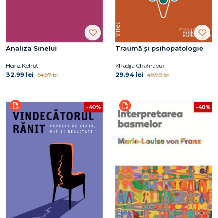
Analiza Sinelui
Traumă și psihopatologie
Heinz Kohut
Khadija Chahraoui
32.99 lei
29.94 lei
54.97 lei
49.90 lei
-40%
-40%