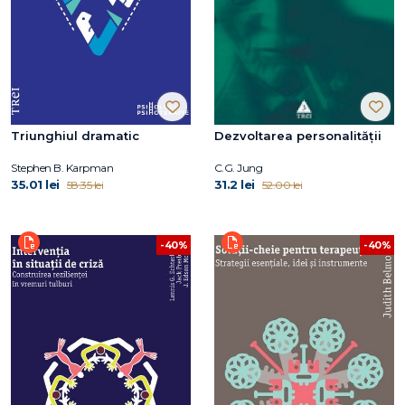
Triunghiul dramatic
Dezvoltarea personalităţii
Stephen B. Karpman
C.G. Jung
35.01 lei
31.2 lei
58.35 lei
52.00 lei
-40%
-40%