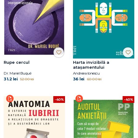
Rupe cercul
Harta invizibilă a
atașamentului
Dr. Mariel Buqué
Andreea Ionescu
31.2 lei
36 lei
52.00 lei
60.00 lei
-40%
-40%