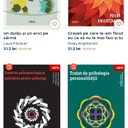
Un dulău și un arici pe
Greșeli pe care le-am făcut
sârmă
eu ca să nu le mai faci și tu
Laura Pănăzan
Pooky Knightsmith
31.2 lei
31.2 lei
52.00 lei
52.00 lei
-40%
-40%