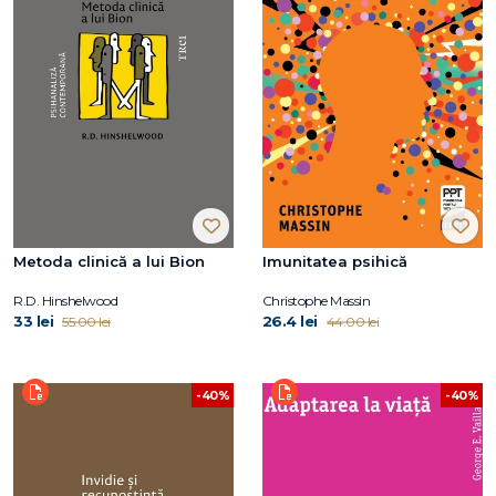
Metoda clinică a lui Bion
Imunitatea psihică
R.D. Hinshelwood
Christophe Massin
33 lei
26.4 lei
55.00 lei
44.00 lei
-40%
-40%