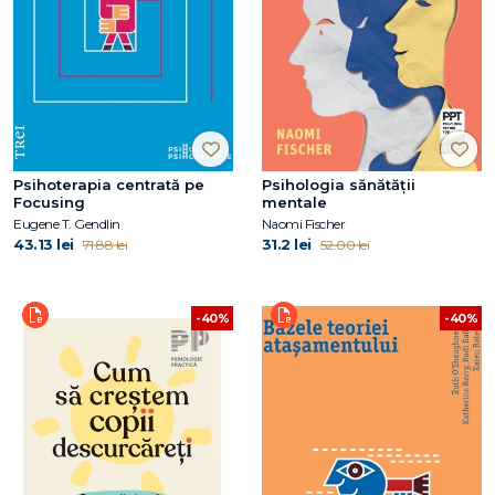
Psihoterapia centrată pe
Psihologia sănătății
Focusing
mentale
Eugene T. Gendlin
Naomi Fischer
43.13 lei
31.2 lei
71.88 lei
52.00 lei
-40%
-40%