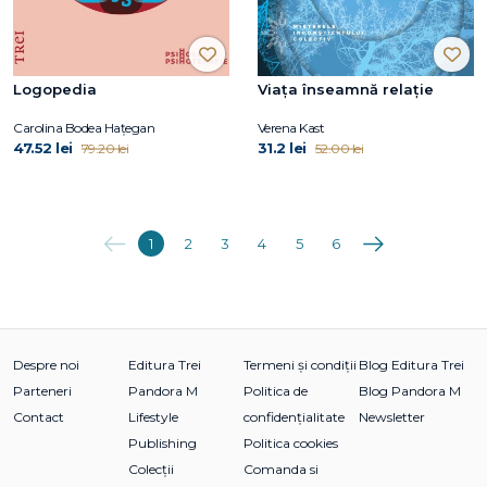
Logopedia
Viața înseamnă relație
Carolina Bodea Hațegan
Verena Kast
47.52 lei
31.2 lei
79.20 lei
52.00 lei
Anterioara
Următoarea
1
2
3
4
5
6
Despre noi
Editura Trei
Termeni și condiții
Blog Editura Trei
Parteneri
Pandora M
Politica de
Blog Pandora M
Contact
Lifestyle
confidențialitate
Newsletter
Publishing
Politica cookies
Colecții
Comanda si