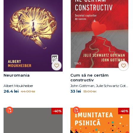
Neuromania
Cum să ne certăm
constructiv
Albert Moukheiber
John Gottman, Julie Schwartz Gottman
26.4 lei
33 lei
44.00 lei
55.00 lei
-40%
-40%