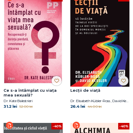
Ce s-a întâmplat cu viața
Lecții de viață
mea sexuală?
Dr. Kate Balestrieri
Dr. Elisabeth Kübler-Ross , David Kessler
31.2 lei
26.4 lei
52.00 lei
44.00 lei
-40%
-40%