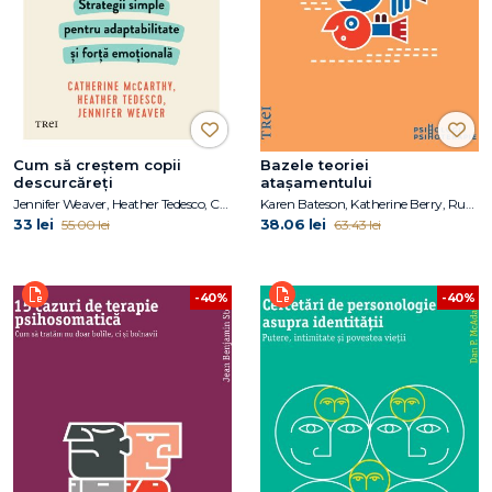
Cum să creștem copii
Bazele teoriei
descurcăreți
atașamentului
Jennifer Weaver, Heather Tedesco, Catherine McCarthy
Karen Bateson, Katherine Berry, Ruth O’Shaughnessy, Rudi Dallos
33 lei
38.06 lei
55.00 lei
63.43 lei
-40%
-40%