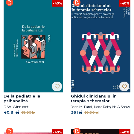
-40%
-40%
De la pediatrie la
Ghidul clinicianului în
psihanaliză
terapia schemelor
D.W. Winnicott
Joan M. Farell, Neele Reiss, Ida A.Show
40.8 lei
36 lei
68.00 lei
60.00 lei
-40%
-40%