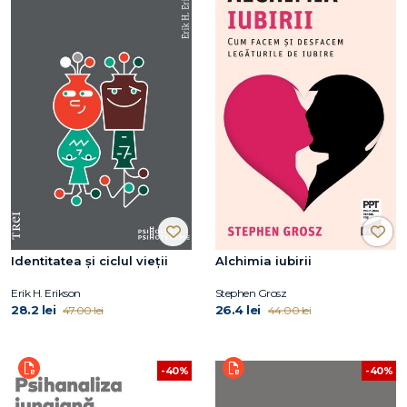
Identitatea și ciclul vieții
Alchimia iubirii
Erik H. Erikson
Stephen Grosz
28.2 lei
26.4 lei
47.00 lei
44.00 lei
-40%
-40%