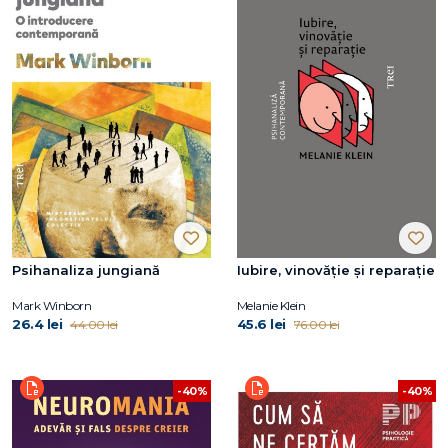
Psihanaliza jungiană
Iubire, vinovăție și reparație
Mark Winborn
Melanie Klein
26.4 lei
45.6 lei
44.00 lei
76.00 lei
-40%
-40%