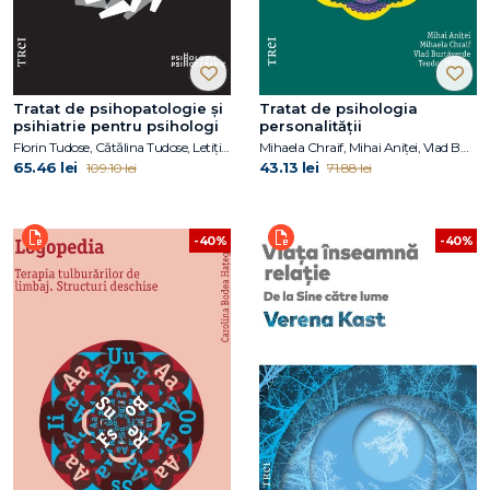
Tratat de psihopatologie şi
Tratat de psihologia
psihiatrie pentru psihologi
personalității
Florin Tudose, Cătălina Tudose, Letiţia Dobranici
Mihaela Chraif, Mihai Aniței, Vlad Burtăverde, Teodor Mihăilă
65.46 lei
43.13 lei
109.10 lei
71.88 lei
-40%
-40%