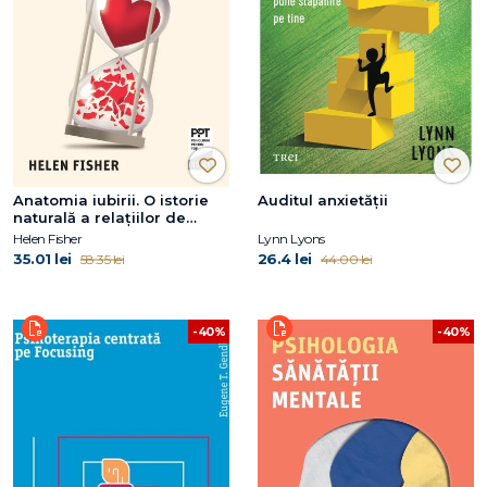
Anatomia iubirii. O istorie
Auditul anxietății
naturală a relațiilor de
dragoste și a destrămării
Helen Fisher
Lynn Lyons
lor
35.01 lei
26.4 lei
58.35 lei
44.00 lei
-40%
-40%