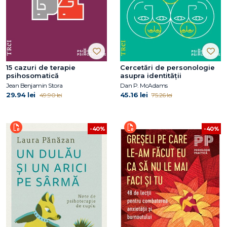
15 cazuri de terapie
Cercetări de personologie
psihosomatică
asupra identității
Jean Benjamin Stora
Dan P. McAdams
29.94 lei
45.16 lei
49.90 lei
75.26 lei
-40%
-40%