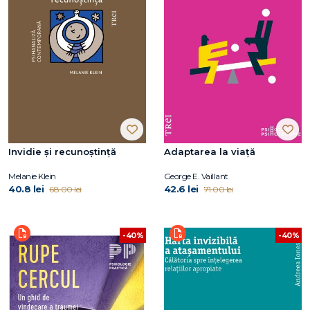
Invidie și recunoștință
Adaptarea la viață
Melanie Klein
George E. Vaillant
40.8 lei
42.6 lei
68.00 lei
71.00 lei
-40%
-40%