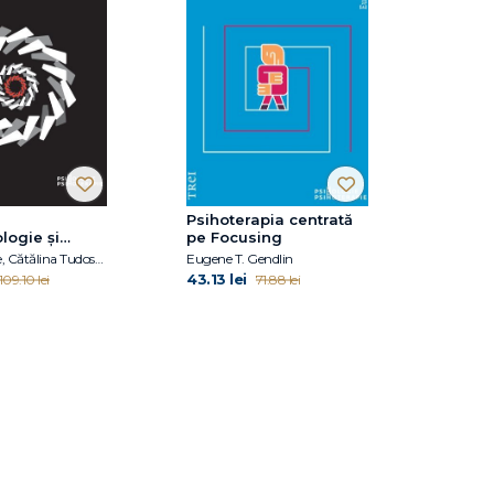
Psihoterapia centrată
logie şi
pe Focusing
e pentru
Florin Tudose, Cătălina Tudose, Letiţia Dobranici
Eugene T. Gendlin
43.13 lei
109.10 lei
71.88 lei