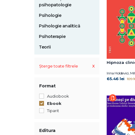
psihopatologie
Psihologie
Psihologie analitică
Psihoterapie
Teorii
Hipnoza clini
x
Șterge toate filtrele
65.46 lei
109.1
Format
Audiobook
Ebook
Tiparit
Editura