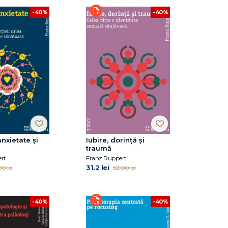
-40%
-40%
nxietate și
Iubire, dorință și
traumă
rt
Franz Ruppert
31.2 lei
0 lei
52.00 lei
-40%
-40%