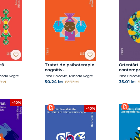
că
Tratat de psihoterapie
Orientări
cognitiv-
contempo
comportamentală
psihotera
Irina Holdevici, Mihaela Negrescu
Irina Holdevici, Mihaela Negrescu
consilier
50.24 lei
35.01 lei
0 lei
83.73 lei
5
-40%
-40%