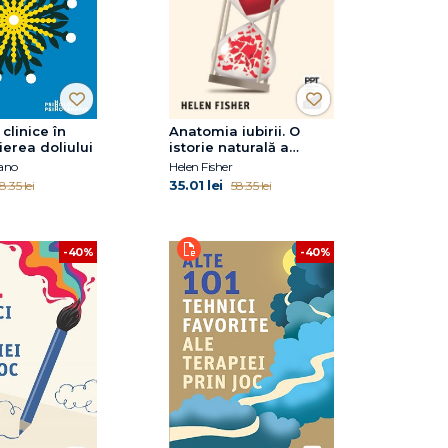
 clinice în
Anatomia iubirii. O
erea doliului
istorie naturală a
relațiilor de dragoste
ano
Helen Fisher
și a destrămării lor
35.01 lei
8.35 lei
58.35 lei
-40%
-40%