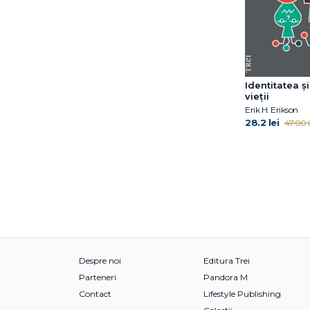
Jack B. Schaffer
Jack Presbury
James Hillman
Jean Benjamin Stora
Jean Ménéchal
Identitatea și
Jennifer Weaver
vieții
Joan M. Farell
Erik H. Erikson
28.2 lei
47.00 l
Johann Hari
John Gottman
Jon G. Allen
Jon Kabat-Zinn, Ph.D.
Joseph Campbell
Judith Belmont
Judith Edwards
Judith Grisel
Julia Samuel
Despre noi
Editura Trei
Julie Schwartz Gottman
Parteneri
Pandora M
Karen Bateson
Contact
Lifestyle Publishing
Karen Horney