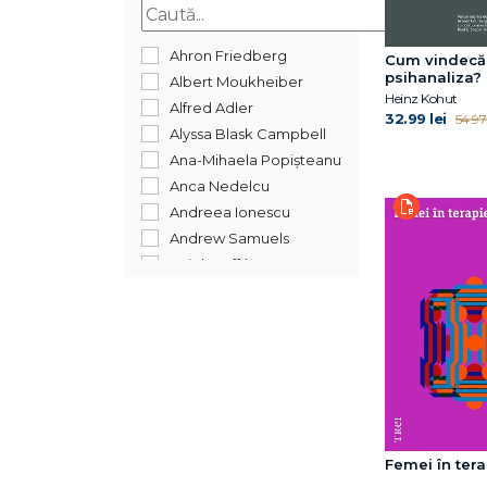
2013
2012
Ahron Friedberg
Cum vindecă
2011
psihanaliza?
Albert Moukheiber
Heinz Kohut
2010
Alfred Adler
32.99 lei
54.97 
2008
Alyssa Blask Campbell
2007
Ana-Mihaela Popișteanu
2006
Anca Nedelcu
2005
Andreea Ionescu
2004
Andrew Samuels
1900
Aniela Jaffé
Anne J. Adelman
Anthony W. Bateman
Arnoud Arntz
Arthur J. Clark
Barbara Crăciun
Barry A. Farber
Bert Powell
Femei în tera
C.G. Jung