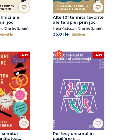
ehnici ale
Alte 101 tehnici favorite
rin joc
ale terapiei prin joc
Heidi Kaduson, Charles Schaefer
Heidi Kaduson, Charles Schaefer
35.01 lei
63.43 lei
58.35 lei
-40%
-40%
 și mituri
Perfecționismul în
ănătatea
copilărie și