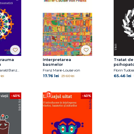
trauma
Interpretarea
Tratat de
u
basmelor
psihopato
psihiatri
Franz Ruppert, Harald Banzhaf
Franz Marie-Louise von
psihologi
17.76 lei
65.46 lei
lei
29.60 lei
-40%
-40%