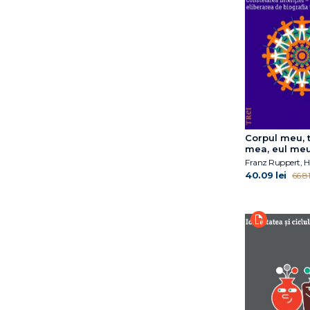
George E. Vaillant
George W. Burns
Gitta Jacob
Glen Cooper
Glen O. Gabbard
Gordon L. Flet
Hal Arkowitz
Harald Banzhaf
Harold F. Searles
Corpul meu, 
mea, eul me
Harrriet Lerner
Heather Tedesco
40.09 lei
66.81 
Heidi Kaduson
Heinz Kohut
Helen Fisher
Hélène Romano
Ida A.Show
Ingrid Alexander
Irina Holdevici
J. Edson McKee