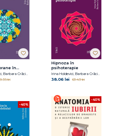
Hipnoza în
rane în
psihoterapie
pie și
Irina Holdevici, Barbara Crăciun
Irina Holdevici, Barbara Crăciun
e psihologică
38.06 lei
8.35 lei
63.43 lei
-40%
-40%