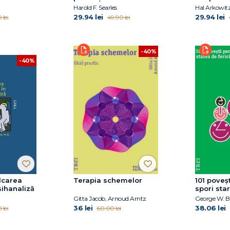
mentală
Harold F. Searles
29.94 lei
29.94 lei
 lei
49.90 lei
-40%
-40%
ălcarea
Terapia schemelor
101 poveș
sihanaliză
spori sta
și de bin
Gitta Jacob, Arnoud Arntz
George W. B
36 lei
38.06 lei
 lei
60.00 lei