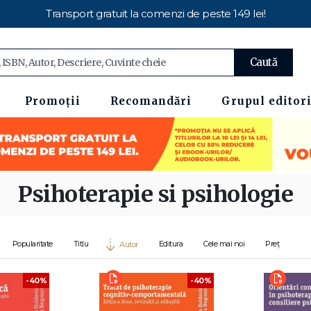
Transport gratuit la comenzi de peste 149 lei!
Caută
Promoții
Recomandări
Grupul editori
Psihoterapie si psihologie
Popularitate
Titlu
Editura
Cele mai noi
Preț
Autor
-40%
-40%