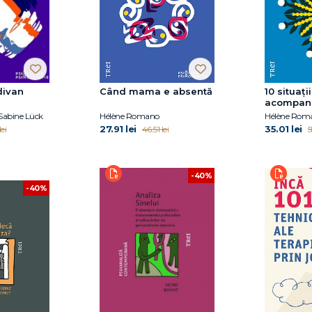
divan
Când mama e absentă
10 situații
acompani
 Sabine Lück
Hélène Romano
Hélène Rom
27.91 lei
35.01 lei
ei
46.51 lei
5
-40%
-40%