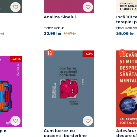
Analiza Sinelui
Încă 101 t
terapiei p
Heinz Kohut
32.99 lei
38.06 lei
lei
54.97 lei
-40%
-40%
pie
Cum lucrez cu
Adevăruri
pacienții borderline
despre s