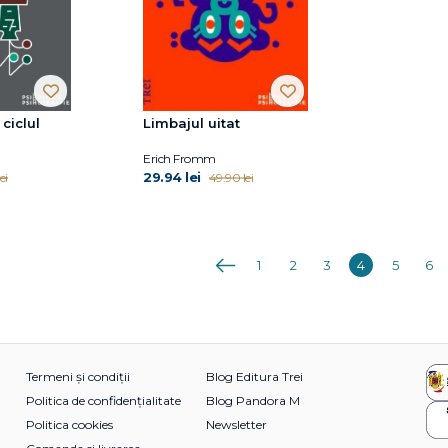
 ciclul
Limbajul uitat
Erich Fromm
29.94 lei
ei
49.90 lei
Anterioara
1
2
3
4
5
6
Termeni și condiții
Blog Editura Trei
Politica de confidențialitate
Blog Pandora M
Politica cookies
Newsletter