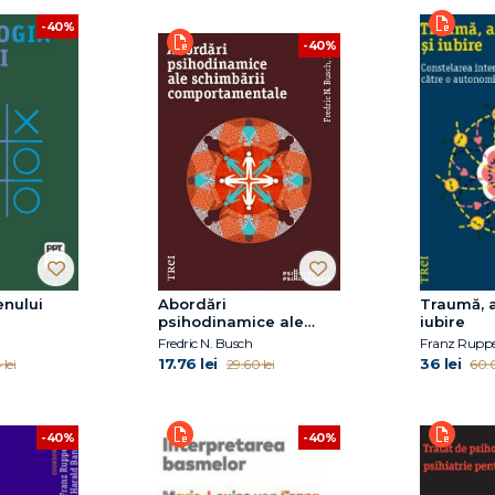
-40%
-40%
enului
Abordări
Traumă, a
psihodinamice ale
iubire
schimbării
Fredric N. Busch
Franz Ruppe
comportamentale
17.76 lei
36 lei
 lei
29.60 lei
60.0
-40%
-40%