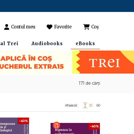
Contul meu
Favorite
Coș
al Trei
Audiobooks
eBooks
171 de cărți
Afișează:
30
60
-40%
-40%