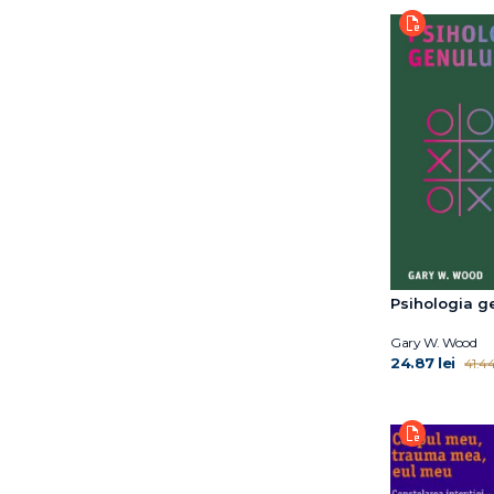
Dr. Elisabeth Kübler-
Ross
Dr. Kate Balestrieri
Dr. Mariel Buqué
Eddie Harmon‑Jones
Elena Diana Nedelcu
Emil Rodolfa
Emil Verza
Erich Fromm
Erik H. Erikson
Eugene T. Gendlin
Psihologia g
Florentina Tonița
Florin Emil Verza
Gary W. Wood
24.87 lei
41.44
Florin Tudose
Franz Marie-Louise von
Franz Ruppert
Fredric N. Busch
Gary W. Wood