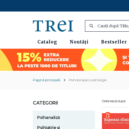
Catalog
Noutăți
Bestseller
Pagină principală
Psihoterapie si psihologie
Ordonează după:
CATEGORII
Psihanaliză
Psihiatrie și