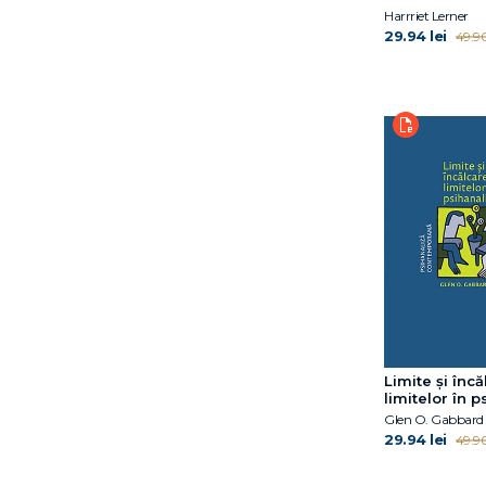
C.G. Jung, Jolande Jacobi,
Harrriet Lerner
29.94 lei
49.90
M.-L. von Franz, Joseph L.
Henderson, Aniela Jaffé
Carolina Bodea
Hațegan
Catherine McCarthy
Charles Schaefer
Cherry Potter
Christina Moutsou
Christophe Massin
Christopher Bollas
Claudia Guderian
Coord. Gabriela Hum
Cyril Tarquinio
Cătălina Tudose
Limite și înc
limitelor în p
D.W. Winnicott
Glen O. Gabbard
Dan P. McAdams
29.94 lei
49.90
David Kessler
David Sheff