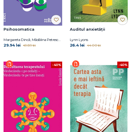
Psihosomatica
Auditul anxietății
Margareta Dincă, Mădălina Petrescu, Ana-Mihaela Popișteanu
Lynn Lyons
29.94 lei
26.4 lei
49.89 lei
44.00 lei
-40%
-40%