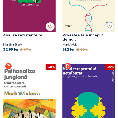
Analiza rezistențelor
Povestea ta a început
demult
Martha Stark
Mark Wolynn
32.99 lei
31.2 lei
54.97 lei
52.00 lei
-40%
-40%