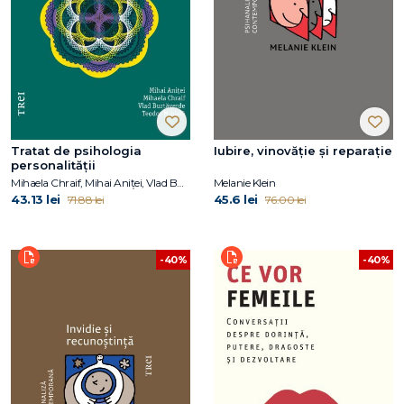
Tratat de psihologia
Iubire, vinovăție și reparație
personalității
Mihaela Chraif, Mihai Aniței, Vlad Burtăverde, Teodor Mihăilă
Melanie Klein
43.13 lei
45.6 lei
71.88 lei
76.00 lei
-40%
-40%