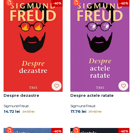
-40%
-40%
Despre dezastre
Despre actele ratate
Sigmund Freud
Sigmund Freud
14.72 lei
17.76 lei
24.53 lei
29.60 lei
-40%
-40%