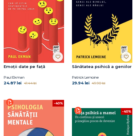
Emoţii date pe faţă
Sănătatea psihică a geniilor
Paul Ekman
Patrick Lemoine
24.87 lei
29.94 lei
41.44 lei
49.90 lei
-40%
-40%