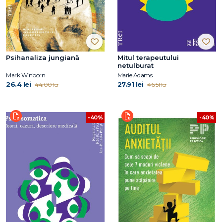
Psihanaliza jungiană
Mitul terapeutului
netulburat
Mark Winborn
Marie Adams
26.4 lei
27.91 lei
44.00 lei
46.51 lei
-40%
-40%