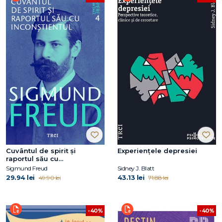
Cuvântul de spirit și
Experiențele depresiei
raportul său cu
inconștientul
Sigmund Freud
Sidney J. Blatt
29.94 lei
43.13 lei
49.90 lei
71.88 lei
-40%
-40%