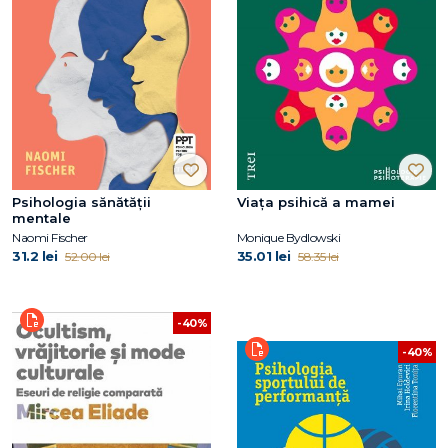
Psihologia sănătății
Viața psihică a mamei
mentale
Naomi Fischer
Monique Bydlowski
31.2 lei
35.01 lei
52.00 lei
58.35 lei
-40%
-40%