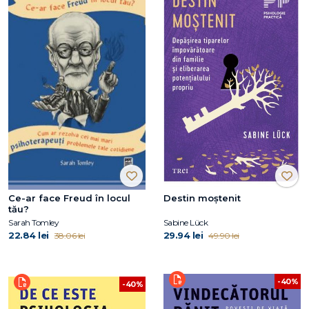
Ce-ar face Freud în locul
Destin moștenit
tău?
Sarah Tomley
Sabine Lück
22.84 lei
29.94 lei
38.06 lei
49.90 lei
-40%
-40%