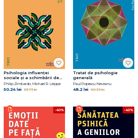
Psihologia influenței
Tratat de psihologie
sociale și a schimbării de
generală
atitudine
Philip Zimbardo, Michael R. Leippe
Paul Popescu-Neveanu
50.24 lei
48.2 lei
83.73 lei
80.33 lei
-40%
-40%