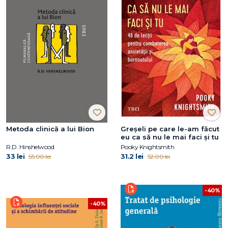
Metoda clinică a lui Bion
Greșeli pe care le-am făcut
eu ca să nu le mai faci și tu
R.D. Hinshelwood
Pooky Knightsmith
33 lei
31.2 lei
55.00 lei
52.00 lei
-40%
-40%