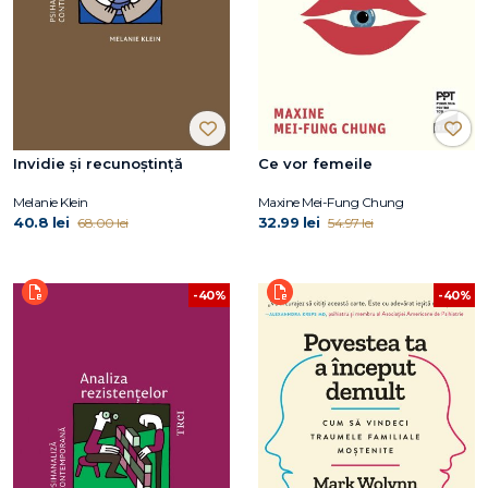
Invidie și recunoștință
Ce vor femeile
Melanie Klein
Maxine Mei-Fung Chung
40.8 lei
32.99 lei
68.00 lei
54.97 lei
-40%
-40%