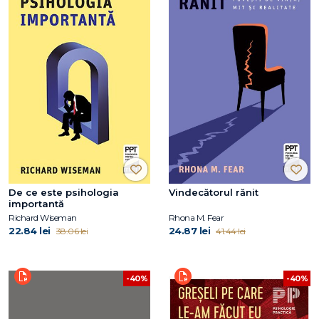
De ce este psihologia
Vindecătorul rănit
importantă
Richard Wiseman
Rhona M. Fear
22.84 lei
24.87 lei
38.06 lei
41.44 lei
-40%
-40%