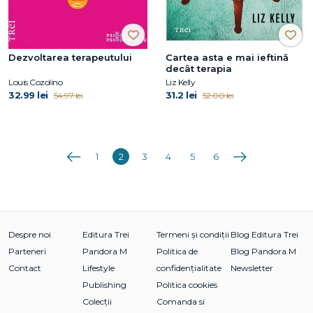
Dezvoltarea terapeutului
Cartea asta e mai ieftină
decât terapia
Louis Cozolino
Liz Kelly
32.99 lei
31.2 lei
54.97 lei
52.00 lei
Anterioara
Următoarea
1
2
3
4
5
6
Despre noi
Editura Trei
Termeni și condiții
Blog Editura Trei
Parteneri
Pandora M
Politica de
Blog Pandora M
Contact
Lifestyle
confidențialitate
Newsletter
Publishing
Politica cookies
Colecții
Comanda si