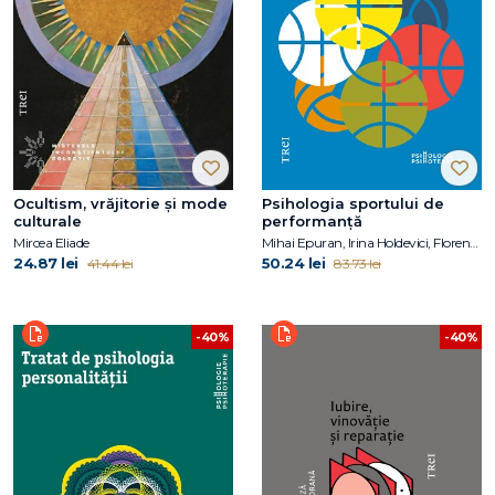
Ocultism, vrăjitorie și mode
Psihologia sportului de
culturale
performanță
Mircea Eliade
Mihai Epuran, Irina Holdevici, Florentina Tonița
24.87 lei
50.24 lei
41.44 lei
83.73 lei
-40%
-40%