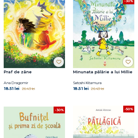
-30%
Praf de zâne
Minunata pălărie a lui Millie
Ana Dragomir
Satoshi Kitamura
18.51 lei
18.51 lei
26.43 lei
26.43 lei
-50%
-30%