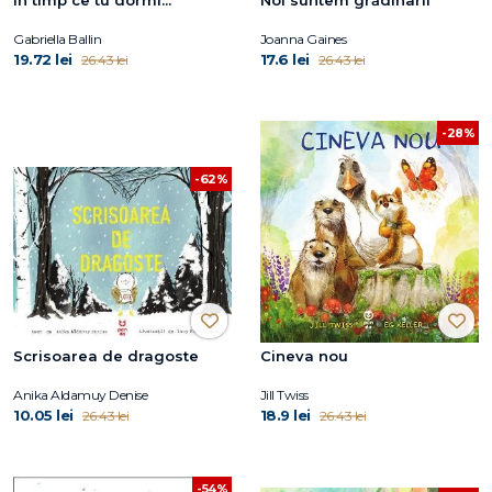
În timp ce tu dormi...
Noi suntem grădinarii
Gabriella Ballin
Joanna Gaines
19.72 lei
17.6 lei
26.43 lei
26.43 lei
-28%
-62%
Scrisoarea de dragoste
Cineva nou
Anika Aldamuy Denise
Jill Twiss
10.05 lei
18.9 lei
26.43 lei
26.43 lei
-54%