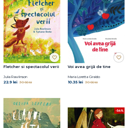
Fletcher si spectacolul verii
Voi avea grijă de tine
Julia Rawlinson
Maria Loretta Giraldo
22.9 lei
10.35 lei
30.66 lei
30.66 lei
-54%