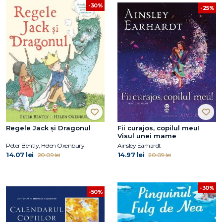
-30%
-25%
Regele Jack şi Dragonul
Fii curajos, copilul meu!
Visul unei mame
Peter Bently, Helen Oxenbury
Ainsley Earhardt
14.07 lei
14.97 lei
20.09 lei
20.09 lei
-30%
-50%