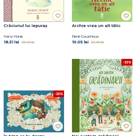
Crăciunul lui Iepuraș
Archie vrea un alt tătic
Harry Horse
René Gouichoux
18.51 lei
10.05 lei
26.43 lei
26.43 lei
-33%
-25%