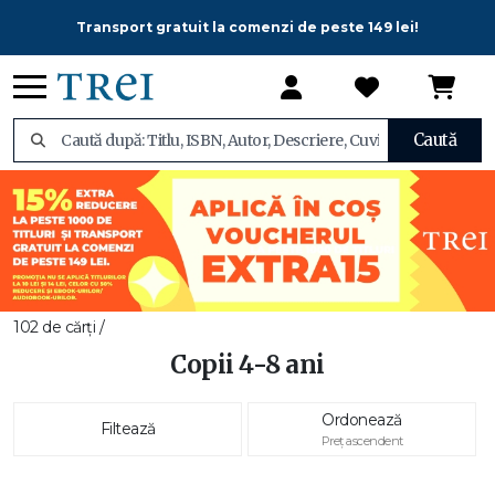
Transport gratuit la comenzi de peste 149 lei!
Caută
102 de cărți /
Copii 4-8 ani
Ordonează
Filtează
Preț ascendent