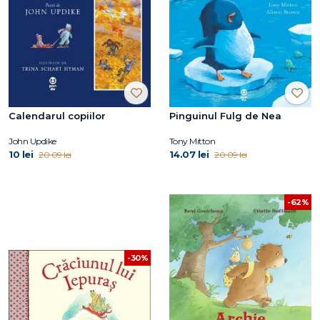
Calendarul copiilor
Pinguinul Fulg de Nea
John Updike
Tony Mitton
10 lei
14.07 lei
20.09 lei
20.09 lei
-62%
-30%