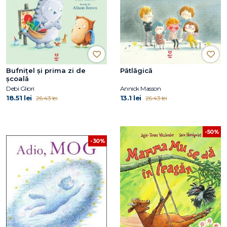
Bufniţel și prima zi de
Pătlăgică
școală
Debi Gliori
Annick Masson
18.51 lei
13.1 lei
26.43 lei
26.43 lei
-50%
-30%