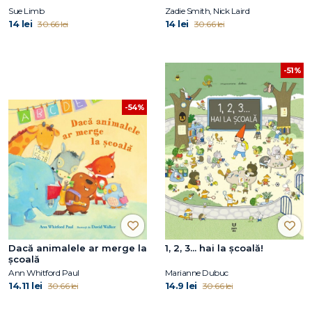
Sue Limb
Zadie Smith, Nick Laird
14 lei
14 lei
30.66 lei
30.66 lei
-51%
-54%
Dacă animalele ar merge la
1, 2, 3... hai la școală!
şcoală
Ann Whitford Paul
Marianne Dubuc
14.11 lei
14.9 lei
30.66 lei
30.66 lei