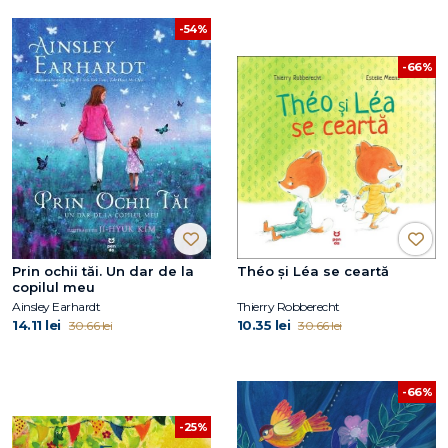
-54%
-66%
Prin ochii tăi. Un dar de la
Théo și Léa se ceartă
copilul meu
Ainsley Earhardt
Thierry Robberecht
14.11 lei
10.35 lei
30.66 lei
30.66 lei
-66%
-25%