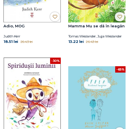
Adio, MOG
Mamma Mu se dă în leagăn
Judith Kerr
Tomas Wieslander, Jujja Wieslander
18.51 lei
13.22 lei
26.43 lei
26.43 lei
-30%
-65%