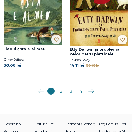
Elanul ăsta e al meu
Etty Darwin și problema
celor patru pietricele
Oliver Jeffers
Lauren Soloy
30.66 lei
14.11 lei
30.66 lei
Anterioara
Următoarea
1
2
3
4
Despre noi
Editura Trei
Termeni și condiții
Blog Editura Trei
Parteneri
Pandora M
Politica de
Blog Pandora M