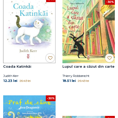
-30%
Coada Katinkăi
Lupul care a căzut din carte
Judith Kerr
Thierry Robberecht
12.23 lei
18.51 lei
26.43 lei
26.43 lei
-30%