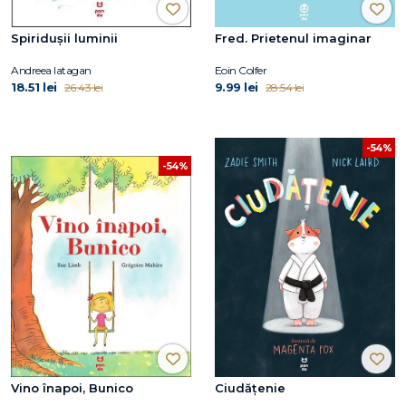
Spiridușii luminii
Fred. Prietenul imaginar
Andreea Iatagan
Eoin Colfer
18.51 lei
9.99 lei
26.43 lei
28.54 lei
-54%
-54%
Vino înapoi, Bunico
Ciudățenie