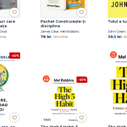
uri care
Pachet Construiește-ți
Totul e t
iața
disciplina
Elrod
James Clear, Mel Robbins
John Green
78 lei
38.5 lei
0 lei
130.00 lei
55
-40%
-40%
 ore, ca
The High 5 Habit. E
The High 