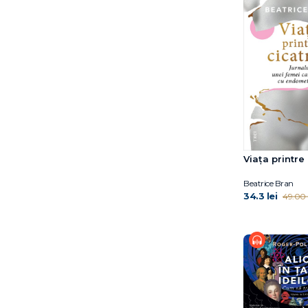
Dr. Eben Alexander
Dr. Elliot D. Cohen
Dr. Elliot D. Cohen
Dr. Eric Topol
Dr. Hiromi Shinya
Dr. Jocelyn Wittstein
Dr. Meg Arroll
Dr. Peter Attia
Dr. Shefali Tsabary
Dr. William W. Li
Viaţa printre 
Dylan Thuras
Beatrice Bran
Earl Mindell
34.3 lei
49.00 l
Elena Diana Nedelcu
Elizabeth Blackburn
Ella Morton
Eric Weil
Erich Fromm
Florin Dumitrescu
Florin Hălălău