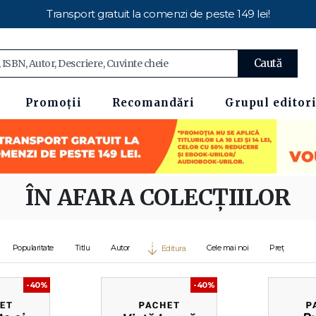
Transport gratuit la comenzi de peste 149 lei!
Caută
Promoții
Recomandări
Grupul editori
ÎN AFARA COLECȚIILOR
Popularitate
Titlu
Autor
Cele mai noi
Preț
Editura
-40%
-40%