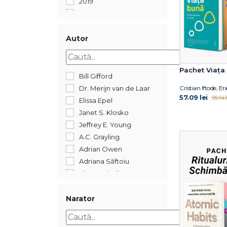
2019
2018
2017
2016
Autor
2015
2014
Pachet Viața
2012
Bill Gifford
2011
Cristian Iftode, 
Dr. Merijn van de Laar
57.09 lei
95.14 l
2005
Elissa Epel
352
Janet S. Klosko
Jeffrey E. Young
A.C. Grayling
Adrian Owen
Adriana Săftoiu
Ahron Friedberg
Alberto Manguel
Alexandre Jollien
Narator
Alin Leș
Alina Epure