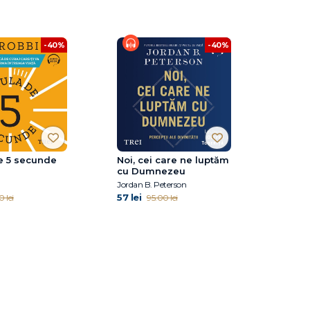
-40%
-40%
e 5 secunde
Noi, cei care ne luptăm
cu Dumnezeu
Jordan B. Peterson
57 lei
0 lei
95.00 lei