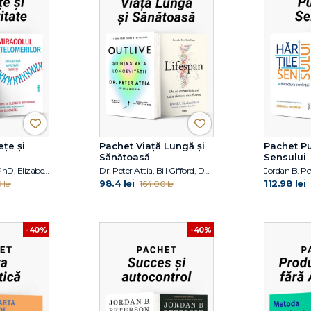
țe și
Pachet Viață Lungă și
Pachet P
Sănătoasă
Sensului
David A. Sinclair PhD, Elizabeth Blackburn, Elissa Epel
Dr. Peter Attia, Bill Gifford, David A. Sinclair PhD
Jordan B. Pe
98.4 lei
112.98 lei
 lei
164.00 lei
-40%
-40%