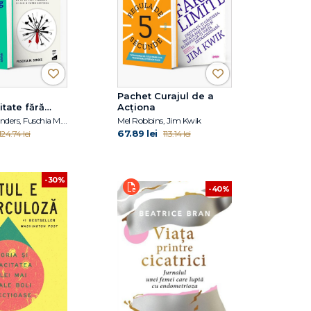
Pachet Curajul de a
itate fără
Acționa
Marc Zao-Sanders, Fuschia M. Sirois
Mel Robbins, Jim Kwik
67.89 lei
124.74 lei
113.14 lei
-30%
-40%