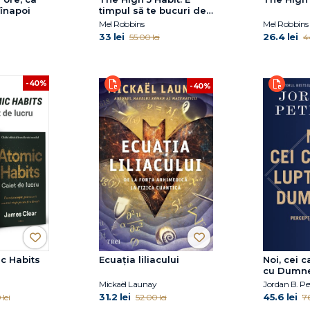
 înapoi
timpul să te bucuri de
tine
Mel Robbins
Mel Robbins
33 lei
26.4 lei
55.00 lei
4
-40%
-40%
c Habits
Ecuația liliacului
Noi, cei 
cu Dumn
Mickaël Launay
Jordan B. Pe
31.2 lei
45.6 lei
lei
52.00 lei
76