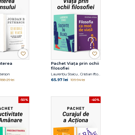
uterea
Pachet Viața prin ochii
filosofiei
terson
Laurențiu Staicu , Cristian Iftode
65.97 lei
188.29 lei
109.94 lei
-50%
-40%