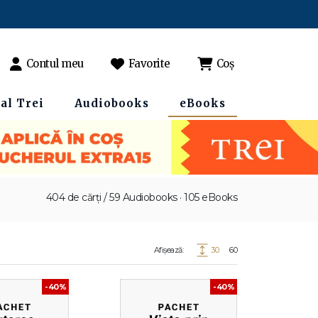
Contul meu
Favorite
Coș
al Trei
Audiobooks
eBooks
404 de cărți / 59 Audiobooks · 105 eBooks
Afișează:
30
60
-40%
-40%