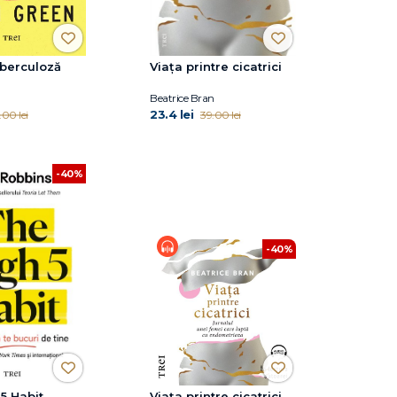
uberculoză
Viaţa printre cicatrici
Beatrice Bran
23.4 lei
.00 lei
39.00 lei
-40%
-40%
5 Habit
Viaţa printre cicatrici