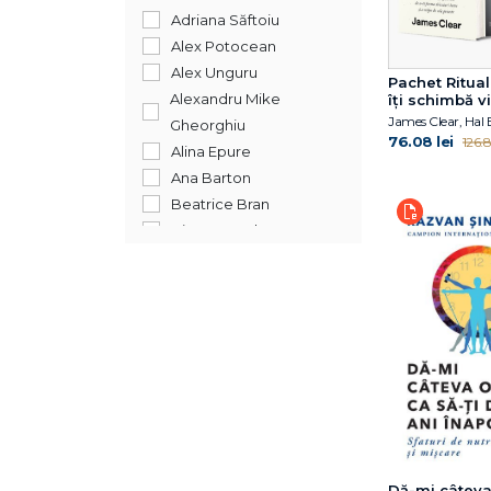
Alina Necșulescu
Adriana Săftoiu
Ana Barton
Alex Potocean
Anca Mizumschi
Alex Unguru
Pachet Ritual
Anca Nedelcu
Alexandru Mike
îți schimbă v
Andrei Dósa
James Clear, Hal 
Gheorghiu
76.08 lei
126.8
Andrei Gamarț
Alina Epure
Andrei Ujică
Ana Barton
Anna Machin
Beatrice Bran
Anna Todd
Bianca Brad
Antonio Padilla
Bogdan Alexandru
Arnold G. Nelson
Costea
Arnold
Bogdan Coșa
Schwarzanegger
Bogdan Ionut Costea
Arthur C. Brooks
Bogdan Șerban
Aviva Romm
Camelia Cavadia
BTS
Chris Simion
BTS și Myeongseok
Cristian Iftode
Kang
Dan Murzea
Beatrice Bran
Dă-mi câteva