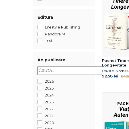
Editura
Lifestyle Publishing
Pandora M
Trei
An publicare
Pachet Tinere
Longevitate
92.58 lei
154.29
2026
2025
2024
2023
2022
2021
2020