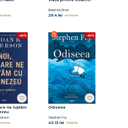
Beatrice Bran
29.4 lei
4.00 lei
49.00 lei
-40%
-40%
care ne luptăm
Odiseea
ezeu
terson
Stephen Fry
43.13 lei
.00 lei
71.88 lei