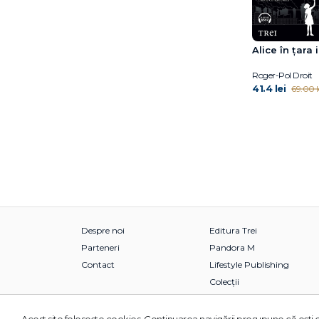
Fuschia M. Sirois
Gabija Toleikyte
Gary John Bishop
Alice în țara 
Gary John Bishop
Roger-Pol Droit
Gillian Anderson
41.4 lei
69.00 l
Giorgio Parisi
Giorgio Parisi
Giulia Enders
Grasse Tyson Neil de
Gregg Olsen
Gregory Mone
Haemin Sunim
Hal Arkowitz
Despre noi
Editura Trei
Hal Elrod
Parteneri
Pandora M
Heidi Murkoff
Contact
Lifestyle Publishing
Helen Czerski
Colecții
Henry Gee
Hester Mundis