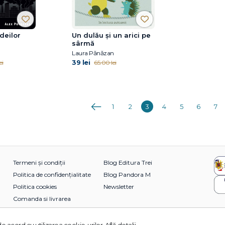
ideilor
Un dulău și un arici pe
sârmă
Laura Pănăzan
39 lei
ei
65.00 lei
Anterioara
1
2
3
4
5
6
7
Termeni și condiții
Blog Editura Trei
Politica de confidențialitate
Blog Pandora M
Politica cookies
Newsletter
Comanda si livrarea