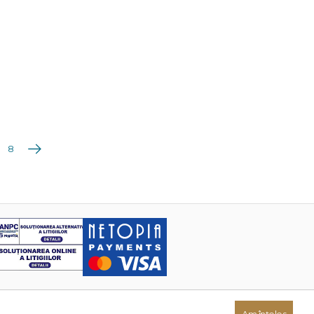
Următoarea
8