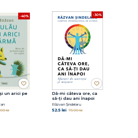
-30%
-40%
și un arici pe
Dă-mi câteva ore, ca
să-ţi dau ani înapoi
zan
Răzvan Șindelaru
52.5 lei
00 lei
75.00 lei