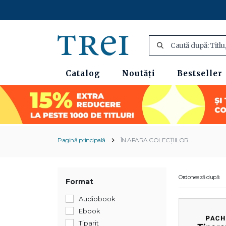
Catalog
Noutăți
Bestseller
Pagină principală
ÎN AFARA COLECȚIILOR
Ordonează după:
Format
Audiobook
Ebook
Tiparit