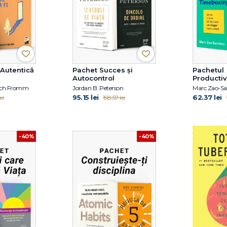
 Autentică
Pachet Succes și
Pachetul
Autocontrol
Productiv
Amânare
Erich Fromm
Jordan B. Peterson
95.15 lei
62.37 lei
ei
158.57 lei
-40%
-40%