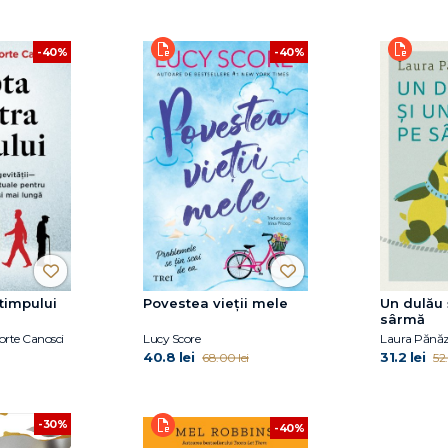
-40%
-40%
timpului
Povestea vieții mele
Un dulău 
sârmă
orte Canosci
Lucy Score
Laura Pănă
40.8 lei
31.2 lei
68.00 lei
52.
-30%
-40%