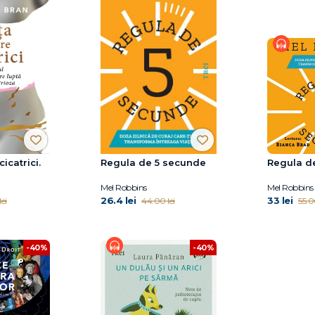
cicatrici.
Regula de 5 secunde
Regula d
Mel Robbins
Mel Robbins
26.4 lei
33 lei
ei
44.00 lei
55.0
-40%
-40%