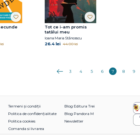
 secunde
Tot ce i-am promis
tatălui meu
Ioana Maria Stăncescu
26.4 lei
lei
44.00 lei
Anterioara
3
4
5
6
7
8
9
Termeni și condiții
Blog Editura Trei
Politica de confidențialitate
Blog Pandora M
Politica cookies
Newsletter
Comanda si livrarea