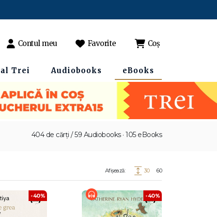
Contul meu
Favorite
Coș
al Trei
Audiobooks
eBooks
404 de cărți / 59 Audiobooks · 105 eBooks
Afișează:
30
60
-40%
-40%