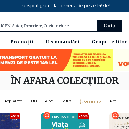
Transport gratuit la comenzi de peste 149 lei!
Caută
Promoții
Recomandări
Grupul editori
ÎN AFARA COLECȚIILOR
Popularitate
Titlu
Autor
Editura
Preț
Cele mai noi
-40%
-40%