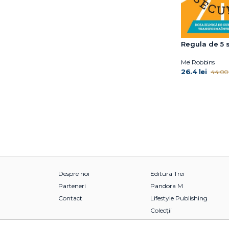
Fuschia M. Sirois
Gabija Toleikyte
Gary John Bishop
Regula de 5
Gary John Bishop
Gillian Anderson
Mel Robbins
26.4 lei
44.00 
Giorgio Parisi
Giorgio Parisi
Giulia Enders
Grasse Tyson Neil de
Gregg Olsen
Gregory Mone
Haemin Sunim
Hal Arkowitz
Hal Elrod
Despre noi
Editura Trei
Heidi Murkoff
Parteneri
Pandora M
Helen Czerski
Contact
Lifestyle Publishing
Henry Gee
Colecții
Hester Mundis