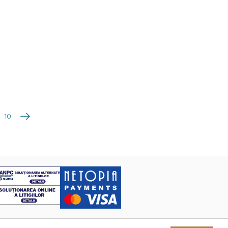
Următoarea
10