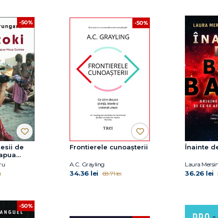
-50%
-50%
esii de
Frontierele cunoașterii
Înainte d
Papua
ru
A.C. Grayling
Laura Mersi
34.36 lei
36.26 lei
i
68.71 lei
-50%