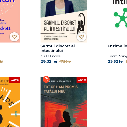
Șarmul discret al
Enzima înt
intestinului
Giulia Enders
Hiromi Shin
28.32 lei
23.52 lei
lei
47.20 lei
-40%
-40%