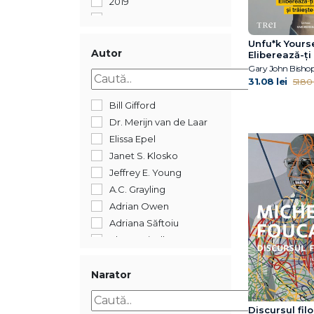
2019
2018
2017
Unfu*k Yourse
2016
Autor
Eliberează-ți
trăiește-ți vi
Gary John Bisho
2015
31.08 lei
51.80 
2014
2012
Bill Gifford
2011
Dr. Merijn van de Laar
2005
Elissa Epel
352
Janet S. Klosko
Jeffrey E. Young
A.C. Grayling
Adrian Owen
Adriana Săftoiu
Ahron Friedberg
Alberto Manguel
Alexandre Jollien
Narator
Alin Leș
Alina Epure
Discursul filo