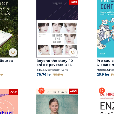
-50%
 Pădurea
Beyond the story: 10
Pro sau c
ani de poveste BTS
Dispute m
copilăriei
BTS, Myeongseok Kang
Héloïse Junie
spune ști
78.76 lei
25.9 lei
lei
157.51 lei
51
-40%
-50%