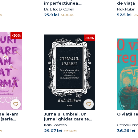
imperfecțiunea.
de viață
Descoperă-ți tipul de
Dr. Elliot D. Cohen
Rick Rubin
perfecționism, încheie
25.9 lei
52.5 lei
ei
51.80 lei
75
ciclul criticismului și
adoptă
autoacceptarea
-30%
-50%
are le-am
Jurnalul umbrei. Un
O viață r
 (seria
jurnal ghidat care te
ol. 3)
va ajuta să-ți identifici,
Keila Shaheen
Corneliu Iri
să integrezi și să-ți
29.07 lei
36.26 lei
ei
58.14 lei
depășești umbrele