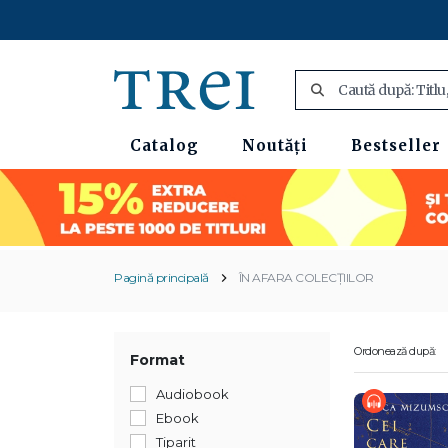
Catalog
Noutăți
Bestseller
Pagină principală
ÎN AFARA COLECȚIILOR
Ordonează după:
Format
Audiobook
Ebook
Tiparit