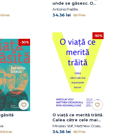
unde se găsesc. O
aventura cosmică de
Antonio Padilla
la zero la infinit
34.36 lei
.00 lei
68.71 lei
-50%
-30%
egăsită
O viaţă ce merită trăită.
Calea către cele mai
importante lucruri
mia
Miroslav Volf, Matthew Croasmun, Ryan McAnnally-Linz
34.36 lei
51.80 lei
68.71 lei