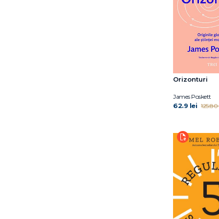
Dr. Eben Alexander
Dr. Elliot D. Cohen
Dr. Elliot D. Cohen
Dr. Eric Topol
Dr. Hiromi Shinya
Dr. Jocelyn Wittstein
Dr. Meg Arroll
Orizonturi
Dr. Peter Attia
James Poskett
Dr. Shefali Tsabary
62.9 lei
125.80 
Dr. William W. Li
Dylan Thuras
Earl Mindell
Elena Diana Nedelcu
Elizabeth Blackburn
Ella Morton
Eric Weil
Erich Fromm
Florin Dumitrescu
Florin Hălălău