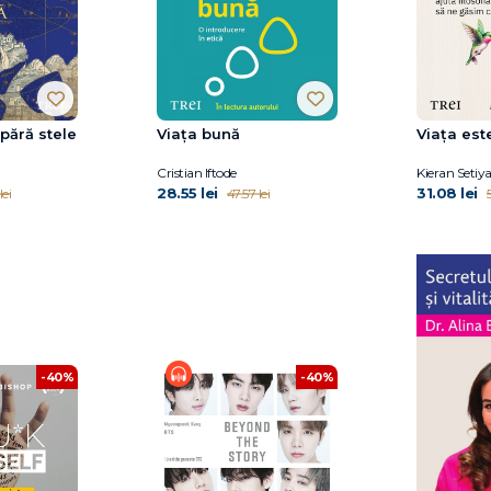
pără stele
Viața bună
Viața est
Cristian Iftode
Kieran Setiy
28.55 lei
31.08 lei
lei
47.57 lei
5
-40%
-40%