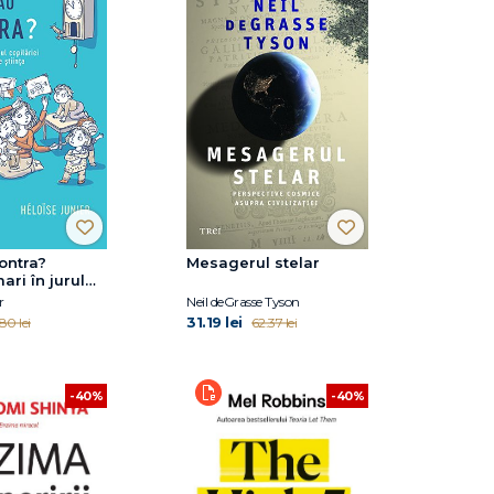
ontra?
Mesagerul stelar
ari în jurul
 mici – ce ne
r
Neil deGrasse Tyson
ința
31.19 lei
.80 lei
62.37 lei
-40%
-40%