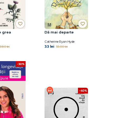
e grea
Dă mai departe
a
Catherine Ryan Hyde
33 lei
1.80 lei
55.00 lei
-30%
-40%