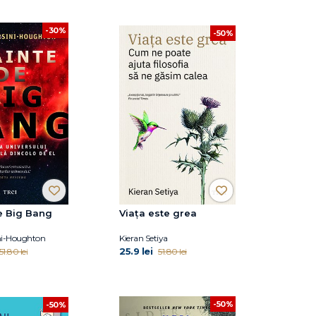
-30%
-50%
e Big Bang
Viața este grea
ni-Houghton
Kieran Setiya
25.9 lei
51.80 lei
51.80 lei
-50%
-50%