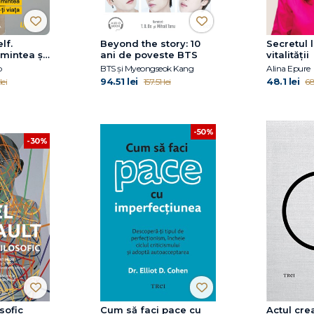
lf.
Beyond the story: 10
Secretul l
 mintea și
ani de poveste BTS
vitalității
ața
p
BTS și Myeongseok Kang
Alina Epure
94.51 lei
48.1 lei
lei
157.51 lei
68
-50%
-30%
sofic
Cum să faci pace cu
Actul cre