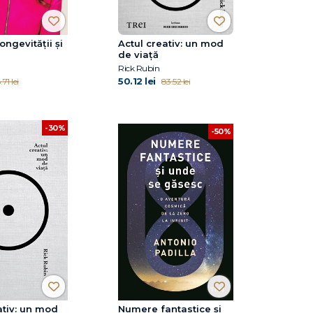
ongevității și
Actul creativ: un mod
de viață
Rick Rubin
50.12 lei
.71 lei
83.52 lei
-30%
-50%
ativ: un mod
Numere fantastice și