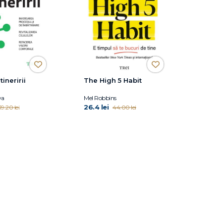
ineririi
The High 5 Habit
ya
Mel Robbins
26.4 lei
39.20 lei
44.00 lei