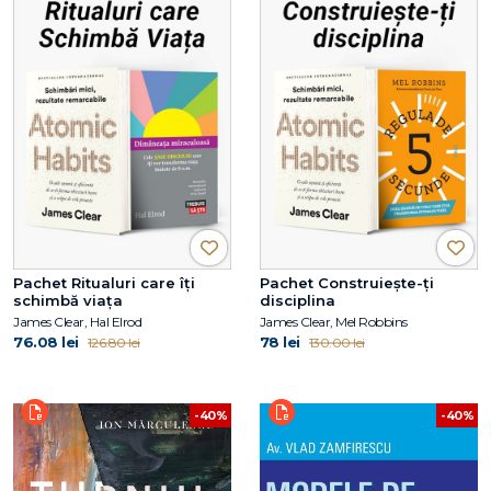
Pachet Ritualuri care îți
Pachet Construiește-ți
schimbă viața
disciplina
James Clear, Hal Elrod
James Clear, Mel Robbins
76.08 lei
78 lei
126.80 lei
130.00 lei
-40%
-40%