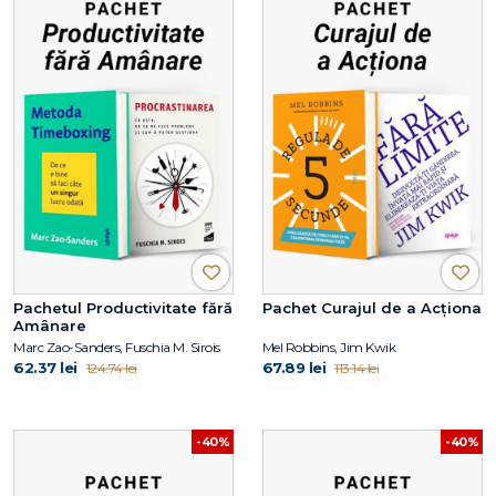
Pachetul Productivitate fără
Pachet Curajul de a Acționa
Amânare
Marc Zao-Sanders, Fuschia M. Sirois
Mel Robbins, Jim Kwik
62.37 lei
67.89 lei
124.74 lei
113.14 lei
-40%
-40%