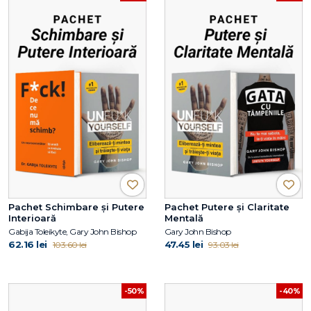
Pachet Schimbare și Putere
Pachet Putere și Claritate
Interioară
Mentală
Gabija Toleikyte, Gary John Bishop
Gary John Bishop
62.16 lei
47.45 lei
103.60 lei
93.03 lei
-50%
-40%