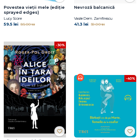
Povestea vieții mele (ediție
Nevroză balcanică
sprayed edges)
Lucy Score
Vasile Dem. Zamfirescu
59.5 lei
41.3 lei
85.00 lei
59.00 lei
-30%
-40%