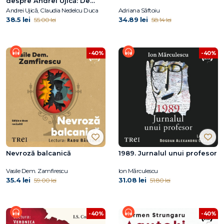
despre Andrei Ujică: De
vorbă cu Claudia Nedelcu
Andrei Ujică, Claudia Nedelcu Duca
Adriana Săftoiu
Duca
38.5 lei
34.89 lei
55.00 lei
58.14 lei
-40%
-40%
Nevroză balcanică
1989. Jurnalul unui profesor
Vasile Dem. Zamfirescu
Ion Mărculescu
35.4 lei
31.08 lei
59.00 lei
51.80 lei
-40%
-40%