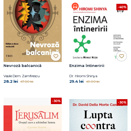
-40%
Nevroză balcanică
Enzima întineririi
Vasile Dem. Zamfirescu
Dr. Hiromi Shinya
28.2 lei
29.4 lei
47.00 lei
49.00 lei
-30%
-30%