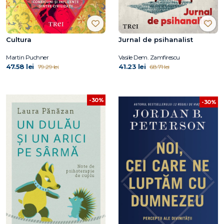
Cultura
Jurnal de psihanalist
Martin Puchner
Vasile Dem. Zamfirescu
47.58 lei
41.23 lei
79.29 lei
68.71 lei
-30%
-30%