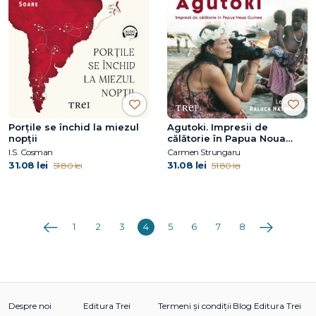
Porțile se închid la miezul
Agutoki. Impresii de
nopții
călătorie în Papua Noua
Guinee
I.S. Cosman
Carmen Strungaru
31.08 lei
31.08 lei
51.80 lei
51.80 lei
Anterioara
Următoarea
1
2
3
4
5
6
7
8
Despre noi
Editura Trei
Termeni și condiții
Blog Editura Trei