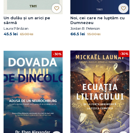
Un dulău și un arici pe
Noi, cei care ne luptăm cu
sârmă
Dumnezeu
Laura Pănăzan
Jordan B. Peterson
45.5 lei
66.5 lei
65.00 lei
95.00 lei
-30%
-30%