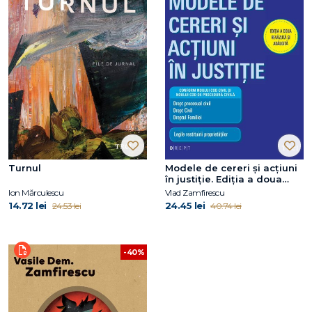
Turnul
Modele de cereri şi acţiuni
în justiţie. Ediţia a doua
revăzută şi adăugită
Ion Mărculescu
Vlad Zamfirescu
14.72 lei
24.45 lei
24.53 lei
40.74 lei
-40%