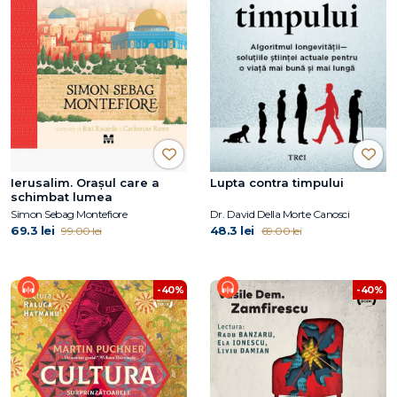
Ierusalim. Orașul care a
Lupta contra timpului
schimbat lumea
Simon Sebag Montefiore
Dr. David Della Morte Canosci
69.3 lei
48.3 lei
99.00 lei
69.00 lei
-40%
-40%