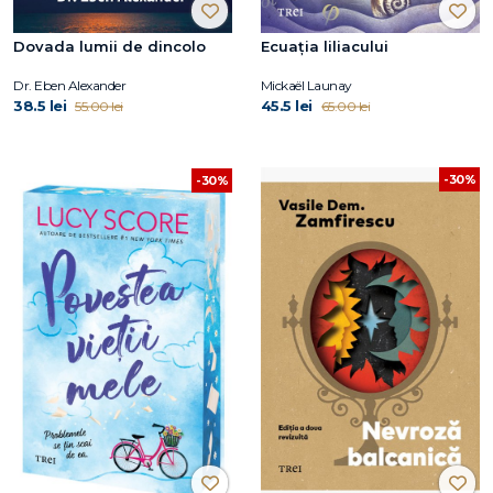
Dovada lumii de dincolo
Ecuația liliacului
Dr. Eben Alexander
Mickaël Launay
38.5 lei
45.5 lei
55.00 lei
65.00 lei
-30%
-30%