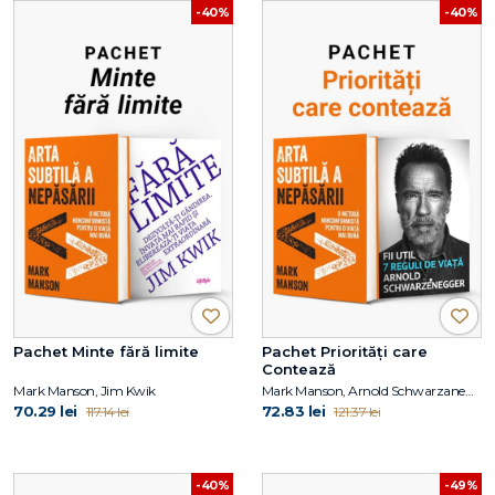
-40%
-40%
Pachet Minte fără limite
Pachet Priorități care
Contează
Mark Manson, Jim Kwik
Mark Manson, Arnold Schwarzanegger
70.29 lei
72.83 lei
117.14 lei
121.37 lei
-40%
-49%