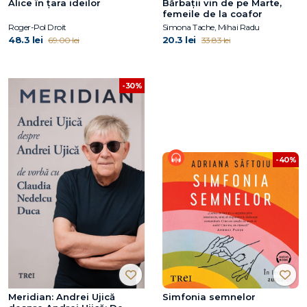
Alice în țara ideilor
Bărbaţii vin de pe Marte,
femeile de la coafor
Roger-Pol Droit
Simona Tache, Mihai Radu
48.3 lei
20.3 lei
69.00 lei
33.83 lei
-30%
-40%
Meridian: Andrei Ujică
Simfonia semnelor