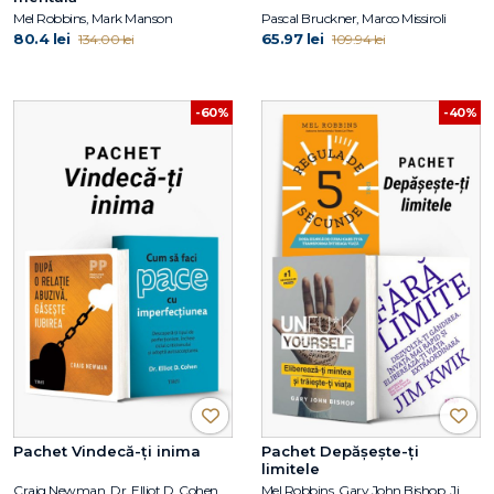
Mel Robbins, Mark Manson
Pascal Bruckner, Marco Missiroli
80.4 lei
65.97 lei
134.00 lei
109.94 lei
-60%
-40%
Pachet Vindecă-ți inima
Pachet Depășește-ți
limitele
Craig Newman, Dr. Elliot D. Cohen
Mel Robbins, Gary John Bishop, Jim Kwik