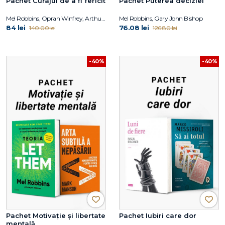
Pachet Curajul de a fi fericit
Pachet Puterea deciziei
Mel Robbins, Oprah Winfrey, Arthur C. Brooks
Mel Robbins, Gary John Bishop
84 lei
76.08 lei
140.00 lei
126.80 lei
-40%
-40%
Pachet Motivație și libertate
Pachet Iubiri care dor
mentală