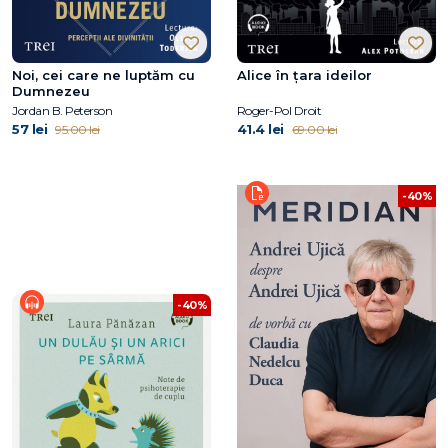
Noi, cei care ne luptăm cu
Alice în țara ideilor
Dumnezeu
Jordan B. Peterson
Roger-Pol Droit
57 lei
41.4 lei
95.00 lei
69.00 lei
-40%
-40%