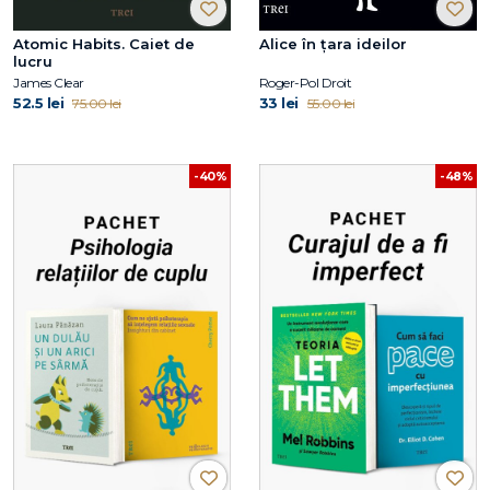
Atomic Habits. Caiet de
Alice în țara ideilor
lucru
James Clear
Roger-Pol Droit
52.5 lei
33 lei
75.00 lei
55.00 lei
-40%
-48%