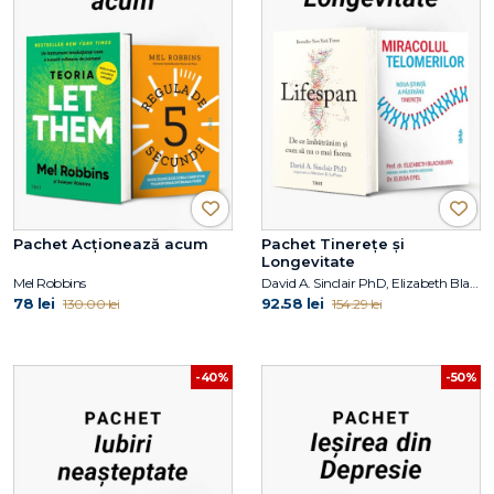
Pachet Acționează acum
Pachet Tinerețe și
Longevitate
Mel Robbins
David A. Sinclair PhD, Elizabeth Blackburn, Elissa Epel
78 lei
92.58 lei
130.00 lei
154.29 lei
-40%
-50%