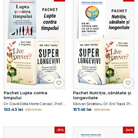
Pachet Lupta contra
Pachet Nutriție, sănătate și
timpului
longevitate
Dr. David Della Morte Canosci , Prof. John S. Tregoning, Dr. Eric Topol
Răzvan Șindelaru, Dr. Eric Topol, Prof. John S. Tregoning
153.43 lei
157.45 lei
229.00 lei
235.00 lei
-31%
-34%