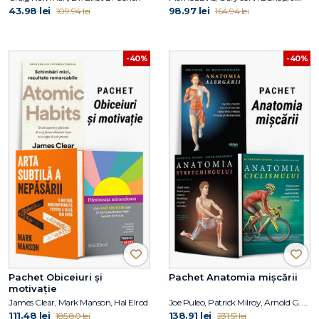
43.98 lei
98.97 lei
109.94 lei
164.94 lei
-40%
-40%
Pachet Obiceiuri și
Pachet Anatomia mișcării
motivație
James Clear, Mark Manson, Hal Elrod
Joe Puleo, Patrick Milroy, Arnold G. Nelson, Jouko Kokkonen, Shannon Sovndal
111.48 lei
138.91 lei
185.80 lei
231.51 lei