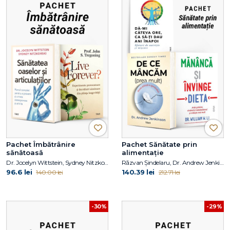
Pachet Îmbătrânire
Pachet Sănătate prin
sănătoasă
alimentație
Dr. Jocelyn Wittstein, Sydney Nitzkorski, Prof. John S. Tregoning
Răzvan Șindelaru, Dr. Andrew Jenkinson, Dr. William W. Li
96.6 lei
140.39 lei
140.00 lei
212.71 lei
-30%
-29%