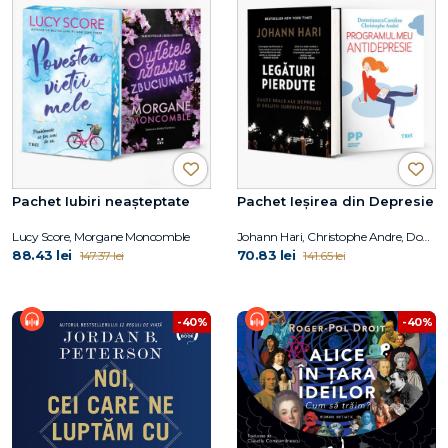
Pachet Iubiri neașteptate
Pachet Ieșirea din Depresie
Lucy Score, Morgane Moncomble
Johann Hari, Christophe Andre, Domnișoara Caroline
88.43 lei
70.83 lei
147.37 lei
141.65 lei
-40%
-40%