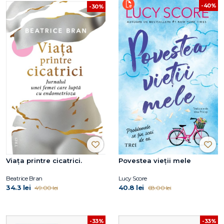
-40%
-30%
Viaţa printre cicatrici.
Povestea vieții mele
Beatrice Bran
Lucy Score
34.3 lei
40.8 lei
49.00 lei
68.00 lei
-33%
-33%