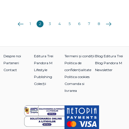
Anterioara
Următoarea
1
2
3
4
5
6
7
8
Despre noi
Editura Trei
Termeni și condiții
Blog Editura Trei
Parteneri
Pandora M
Politica de
Blog Pandora M
Contact
Lifestyle
confidențialitate
Newsletter
Publishing
Politica cookies
Colecții
Comanda si
livrarea