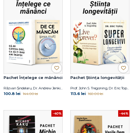
Pachet Înțelege ce mănânci
Pachet Știința longevității
Răzvan Șindelaru, Dr. Andrew Jenkinson
Prof. John S. Tregoning, Dr. Eric Topol
100.8 lei
113.6 lei
144.00 lei
160.00 lei
-40%
-44%