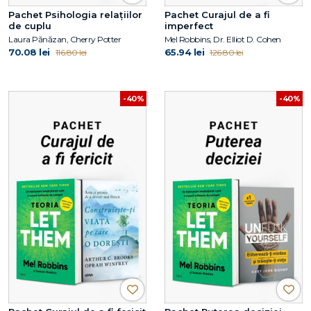
Pachet Psihologia relațiilor
Pachet Curajul de a fi
de cuplu
imperfect
Laura Pănăzan, Cherry Potter
Mel Robbins, Dr. Elliot D. Cohen
70.08 lei
65.94 lei
116.80 lei
126.80 lei
-40%
-40%