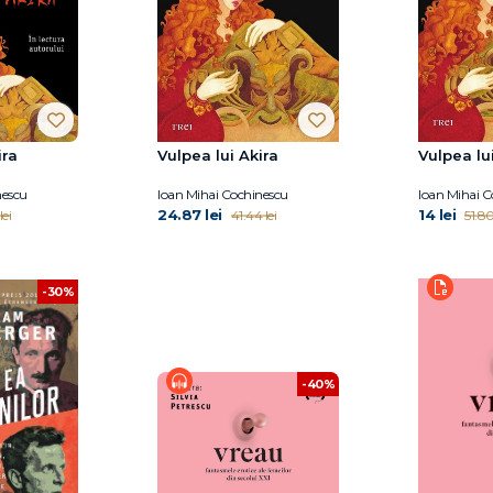
ira
Vulpea lui Akira
Vulpea lu
nescu
Ioan Mihai Cochinescu
Ioan Mihai C
24.87 lei
14 lei
lei
41.44 lei
51.80
-30%
-40%