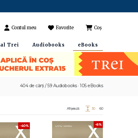
Contul meu
Favorite
Coș
al Trei
Audiobooks
eBooks
404 de cărți / 59 Audiobooks · 105 eBooks
Afișează:
30
60
-6%
-40%