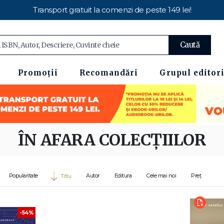
Transport gratuit la comenzi de peste 149 lei!
Caută
Promoții
Recomandări
Grupul editori
ÎN AFARA COLECȚIILOR
Popularitate
Autor
Editura
Cele mai noi
Preț
Titlu
-54%