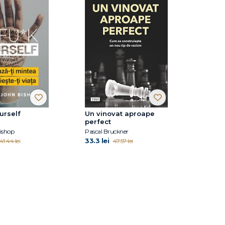
urself
Un vinovat aproape
perfect
ishop
Pascal Bruckner
33.3 lei
41.44 lei
47.57 lei