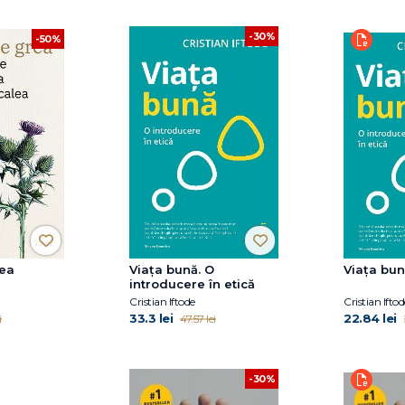
-30%
-50%
rea
Viața bună. O
Viața bu
introducere în etică
Cristian Iftode
Cristian Iftod
33.3 lei
22.84 lei
i
47.57 lei
-30%