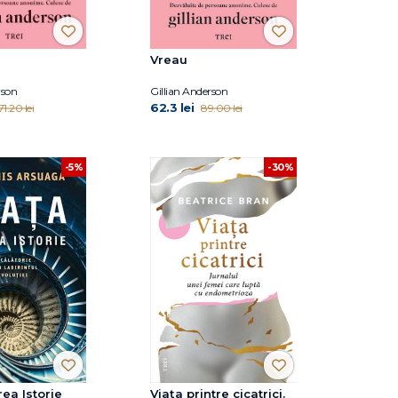
Vreau
rson
Gillian Anderson
62.3 lei
71.20 lei
89.00 lei
-30%
-5%
rea Istorie
Viaţa printre cicatrici.