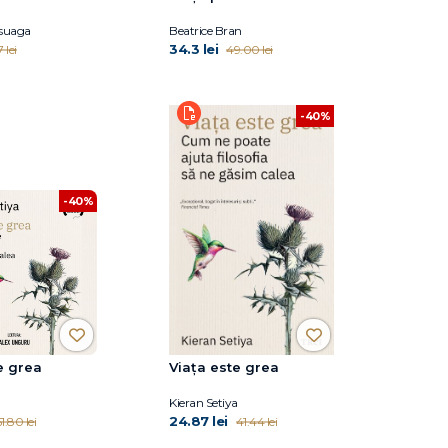
rsuaga
Beatrice Bran
34.3 lei
 lei
49.00 lei
-40%
-40%
e grea
Viața este grea
a
Kieran Setiya
24.87 lei
1.80 lei
41.44 lei