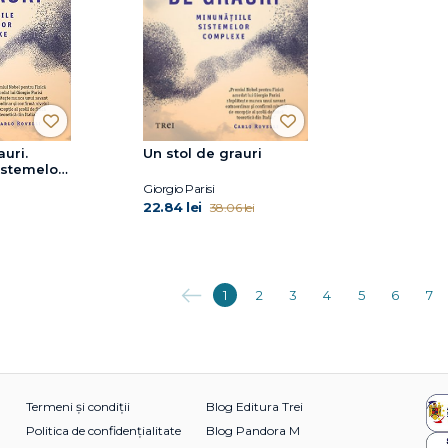
auri.
Un stol de grauri
istemelor
Giorgio Parisi
22.84 lei
38.06 lei
Anterioara
1
2
3
4
5
6
7
Termeni și condiții
Blog Editura Trei
Politica de confidențialitate
Blog Pandora M