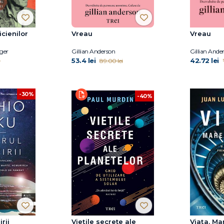
cienilor
Vreau
Vreau
ger
Gillian Anderson
Gillian Ande
53.4 lei
42.72 lei
i
89.00 lei
-30%
-40%
rii
Viețile secrete ale
Viața. Ma