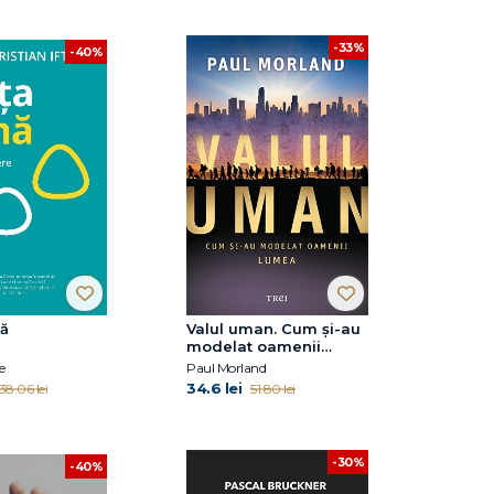
-33%
-40%
nă
Valul uman. Cum şi-au
modelat oamenii
lumea
e
Paul Morland
34.6 lei
38.06 lei
51.80 lei
-30%
-40%