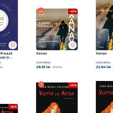
-40%
ifrează
Xanax
Xanax
ază-ți
r
Liviu Iancu
Liviu Iancu
28.55 lei
22.84 lei
lei
47.57 lei
-40%
-40%