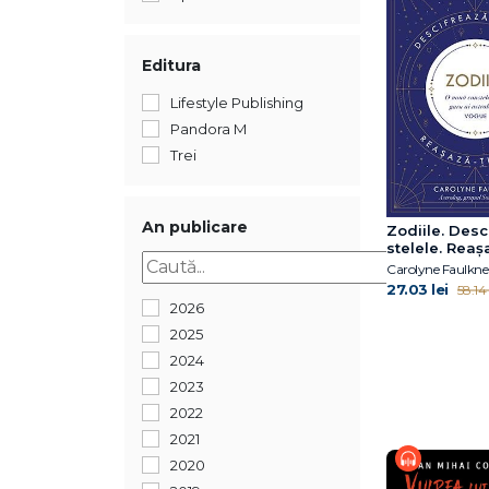
Editura
Lifestyle Publishing
Pandora M
Trei
An publicare
Zodiile. Desc
stelele. Reaș
viața
Carolyne Faulkne
27.03 lei
58.14 
2026
2025
2024
2023
2022
2021
2020