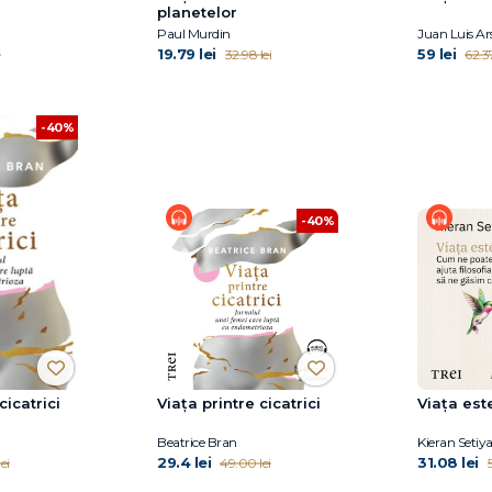
planetelor
Paul Murdin
Juan Luis A
19.79 lei
59 lei
i
32.98 lei
62.37
-40%
-40%
cicatrici
Viaţa printre cicatrici
Viața est
Beatrice Bran
Kieran Setiy
29.4 lei
31.08 lei
ei
49.00 lei
5