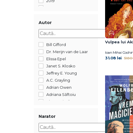
2019
2018
2017
2016
Autor
2015
2014
Vulpea lui Ak
2012
Bill Gifford
2011
Dr. Merijn van de Laar
Ioan Mihai Cochi
2005
31.08 lei
51.80 
Elissa Epel
352
Janet S. Klosko
Jeffrey E. Young
A.C. Grayling
Adrian Owen
Adriana Săftoiu
Ahron Friedberg
Alberto Manguel
Alexandre Jollien
Narator
Alin Leș
Alina Epure