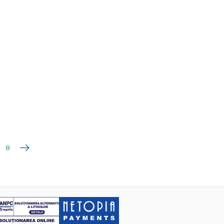
Următoarea
8