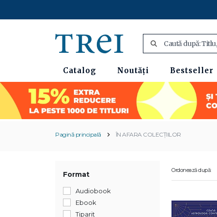
Catalog
Noutăți
Bestseller
Pagină principală
ÎN AFARA COLECȚIILOR
Ordonează după:
Format
Audiobook
Ebook
Tiparit