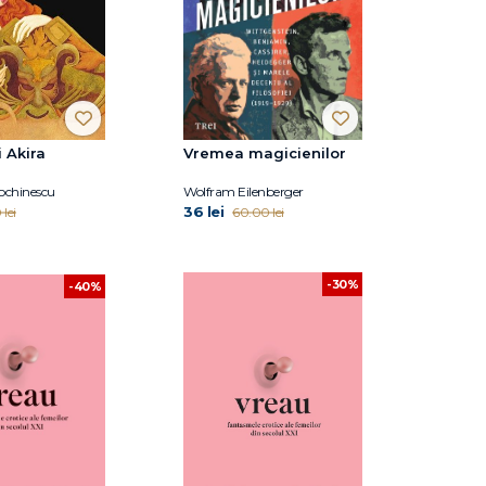
i Akira
Vremea magicienilor
ochinescu
Wolfram Eilenberger
36 lei
 lei
60.00 lei
-30%
-40%