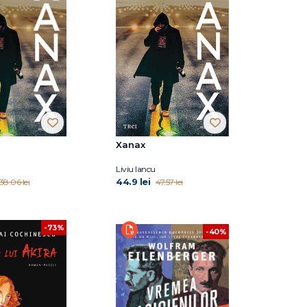
Xanax
Liviu Iancu
44.9 lei
38.06 lei
47.57 lei
-73%
-40%