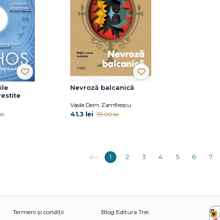
ile
Nevroză balcanică
estite
Vasile Dem. Zamfirescu
41.3 lei
ei
59.00 lei
Anterioara
1
2
3
4
5
6
7
Termeni și condiții
Blog Editura Trei