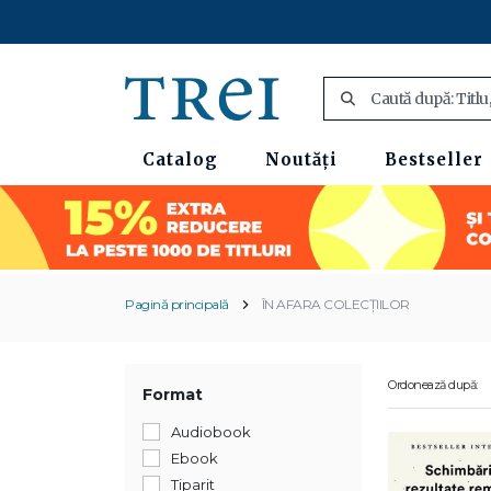
Catalog
Noutăți
Bestseller
Pagină principală
ÎN AFARA COLECȚIILOR
Ordonează după:
Format
Audiobook
Ebook
Tiparit