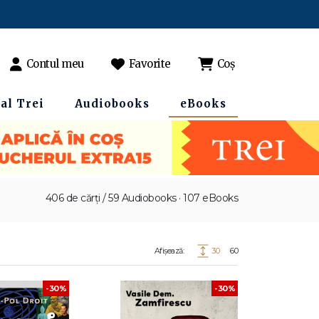
Contul meu
Favorite
Coș
al Trei
Audiobooks
eBooks
406 de cărți / 59 Audiobooks · 107 eBooks
Afișează:
30
60
-30%
-30%