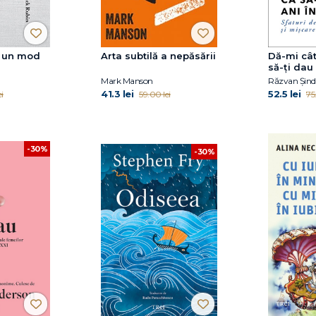
: un mod
Arta subtilă a nepăsării
Dă-mi cât
să-ţi dau
Mark Manson
Răzvan Șind
41.3 lei
52.5 lei
i
59.00 lei
75
-30%
-30%