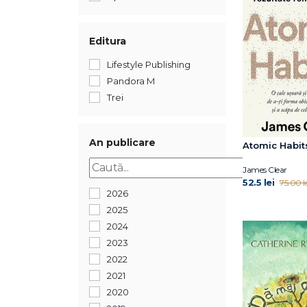
Editura
Lifestyle Publishing
Pandora M
Trei
An publicare
Atomic Habit
James Clear
52.5 lei
75.00 le
2026
2025
2024
2023
2022
2021
2020