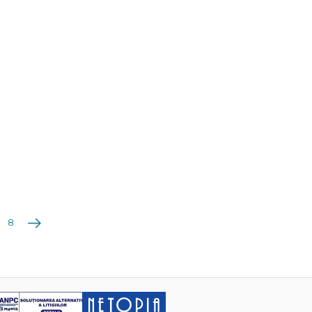
Următoarea
8