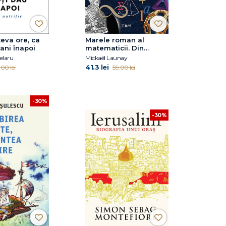
eva ore, ca
Marele roman al
 ani înapoi
matematicii. Din
preistorie în zilele
elaru
Mickaël Launay
noastre
41.3 lei
.00 lei
59.00 lei
-30%
-30%