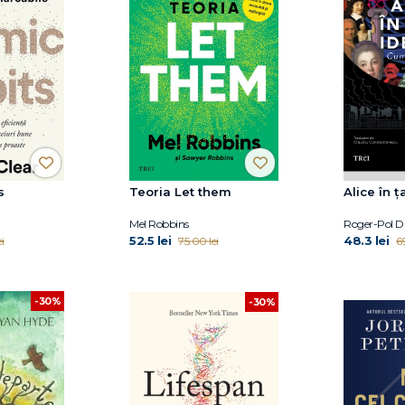
s
Teoria Let them
Alice în ț
Mel Robbins
Roger-Pol Dr
52.5 lei
48.3 lei
i
75.00 lei
6
-30%
-30%