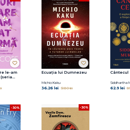
are le-am
Ecuația lui Dumnezeu
Cântecul 
 (seria
ol. 3)
Michio Kaku
Siddhartha
36.26 lei
62.9 lei
ei
51.80 lei
89
-30%
-30%