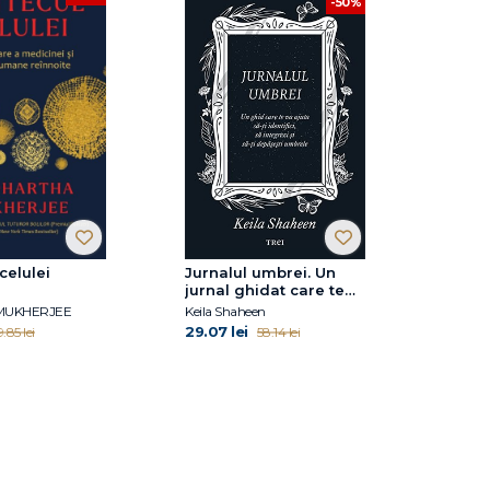
-50%
celulei
Jurnalul umbrei. Un
jurnal ghidat care te
va ajuta să-ți identifici,
 MUKHERJEE
Keila Shaheen
să integrezi și să-ți
29.07 lei
.85 lei
58.14 lei
depășești umbrele