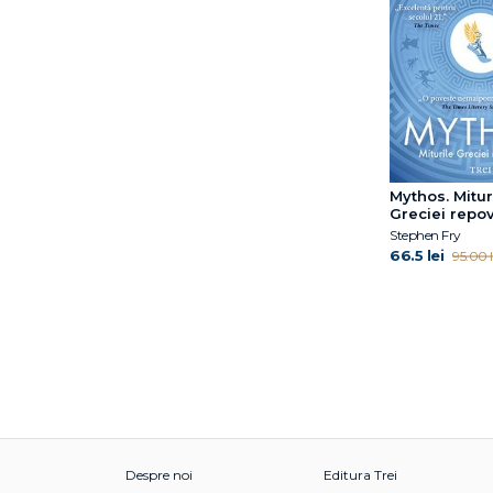
Fuschia M. Sirois
Gabija Toleikyte
Gary John Bishop
Gary John Bishop
Gillian Anderson
Giorgio Parisi
Giorgio Parisi
Mythos. Mitur
Giulia Enders
Greciei repov
Stephen Fry
Grasse Tyson Neil de
66.5 lei
95.00 l
Gregg Olsen
Gregory Mone
Haemin Sunim
Hal Arkowitz
Hal Elrod
Heidi Murkoff
Helen Czerski
Henry Gee
Hester Mundis
Despre noi
Editura Trei