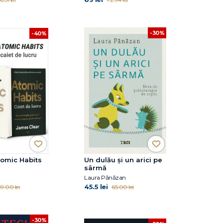
-30%
-40%
tomic Habits
Un dulău și un arici pe
sârmă
Laura Pănăzan
45.5 lei
9.00 lei
65.00 lei
-30%