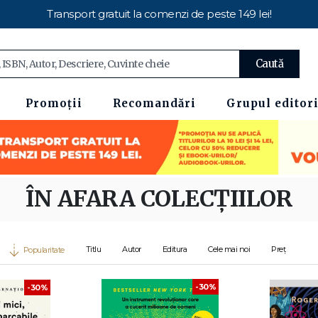
Transport gratuit la comenzi de peste 149 lei!
Caută
Promoții
Recomandări
Grupul editori
ÎN AFARA COLECȚIILOR
Titlu
Autor
Editura
Cele mai noi
Preț
Popularitate
-30%
-30%