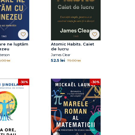
care ne luptăm
Atomic Habits. Caiet
ezeu
de lucru
terson
James Clear
52.5 lei
.00 lei
75.00 lei
-30%
-30%