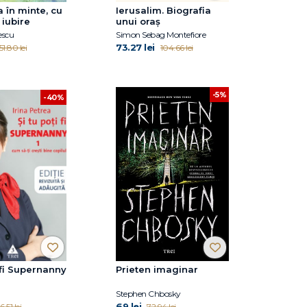
a în minte, cu
Ierusalim. Biografia
 iubire
unui oraș
escu
Simon Sebag Montefiore
73.27 lei
51.80 lei
104.66 lei
-5%
-40%
i fi Supernanny
Prieten imaginar
Stephen Chbosky
69 lei
6.51 lei
72.94 lei