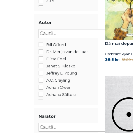
2019
2018
2017
2016
Autor
2015
2014
2012
Dă mai depa
Bill Gifford
2011
Dr. Merijn van de Laar
Catherine Ryan 
2005
Elissa Epel
38.5 lei
55.00 l
352
Janet S. Klosko
Jeffrey E. Young
A.C. Grayling
Adrian Owen
Adriana Săftoiu
Ahron Friedberg
Alberto Manguel
Alexandre Jollien
Narator
Alin Leș
Alina Epure