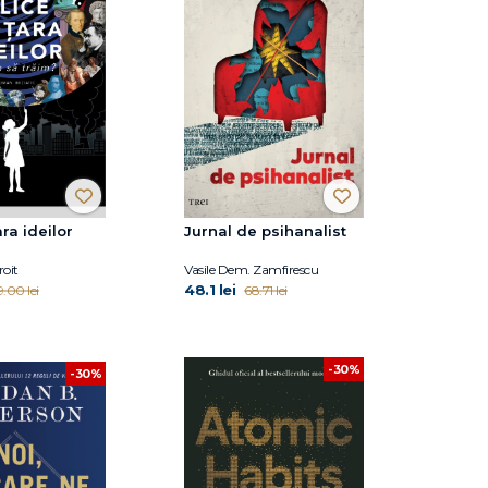
ara ideilor
Jurnal de psihanalist
oit
Vasile Dem. Zamfirescu
48.1 lei
9.00 lei
68.71 lei
-30%
-30%