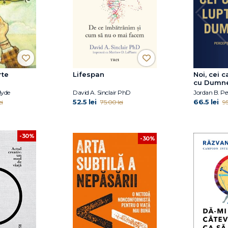
rte
Lifespan
Noi, cei 
cu Dumn
Hyde
David A. Sinclair PhD
Jordan B. Pe
52.5 lei
66.5 lei
ei
75.00 lei
95
-30%
-30%