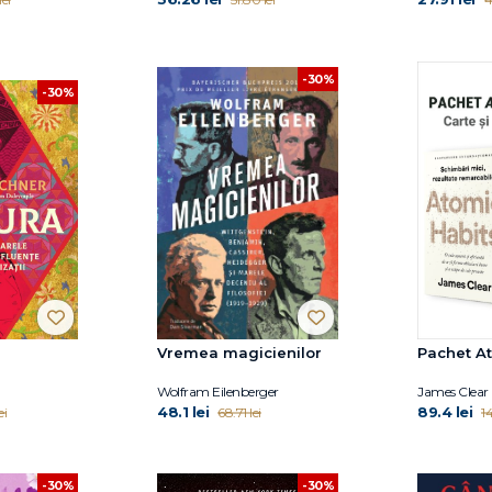
-30%
-30%
Vremea magicienilor
Pachet A
Wolfram Eilenberger
James Clear
48.1 lei
89.4 lei
ei
68.71 lei
14
-30%
-30%