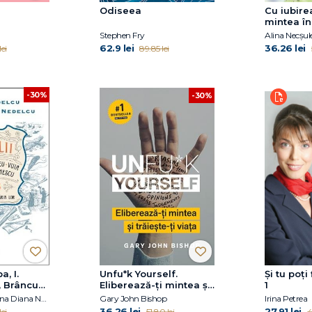
Odiseea
Cu iubire
mintea în
Stephen Fry
Alina Necșul
62.9 lei
36.26 lei
ei
89.85 lei
-30%
-30%
a, I.
Unfu*k Yourself.
Şi tu poţ
 Brâncuși,
Eliberează-ți mintea și
1
 – Un an
trăiește-ți viața
Anca Nedelcu, Elena Diana Nedelcu
Gary John Bishop
Irina Petrea
lor
36.26 lei
27.91 lei
ei
51.80 lei
4