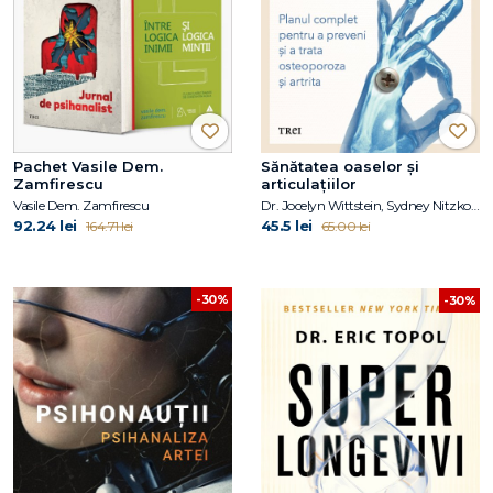
Pachet Vasile Dem.
Sănătatea oaselor și
Zamfirescu
articulațiilor
Vasile Dem. Zamfirescu
Dr. Jocelyn Wittstein, Sydney Nitzkorski
92.24 lei
45.5 lei
164.71 lei
65.00 lei
-30%
-30%