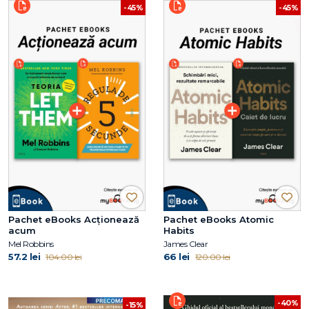
-45%
-45%
Pachet eBooks Acționează
Pachet eBooks Atomic
acum
Habits
Mel Robbins
James Clear
57.2 lei
66 lei
104.00 lei
120.00 lei
-40%
-15%