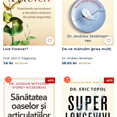
Live Forever?
De ce mâncăm (prea mult)
Prof. John S. Tregoning
Dr. Andrew Jenkinson
36 lei
58.65 lei
60.00 lei
69.00 lei
-40%
-40%