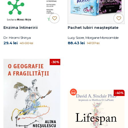
Enzima întineririi
Pachet Iubiri neașteptate
Dr. Hiromi Shinya
Lucy Score, Morgane Moncomble
29.4 lei
88.43 lei
49.00 lei
147.37 lei
-30%
-40%