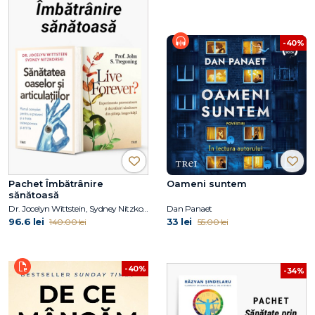
-40%
Pachet Îmbătrânire
Oameni suntem
sănătoasă
Dr. Jocelyn Wittstein, Sydney Nitzkorski, Prof. John S. Tregoning
Dan Panaet
96.6 lei
33 lei
140.00 lei
55.00 lei
-40%
-34%