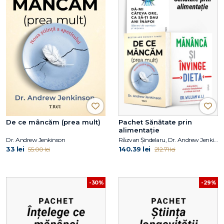
De ce mâncăm (prea mult)
Pachet Sănătate prin
alimentație
Dr. Andrew Jenkinson
Răzvan Șindelaru, Dr. Andrew Jenkinson, Dr. William W. Li
33 lei
140.39 lei
55.00 lei
212.71 lei
-30%
-29%