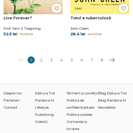
Live Forever?
Totul e tuberculoză
Prof. John S. Tregoning
John Green
52.5 lei
26.4 lei
75.00 lei
44.00 lei
Anterioara
Următoarea
1
2
3
4
5
6
7
8
Despre noi
Editura Trei
Termeni și condiții
Blog Editura Trei
Parteneri
Pandora M
Politica de
Blog Pandora M
Contact
Lifestyle
confidențialitate
Newsletter
Publishing
Politica cookies
Colecții
Comanda si
livrarea