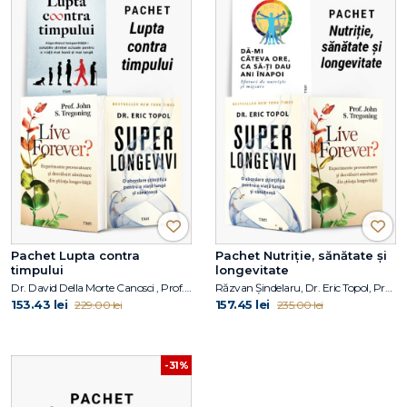
Pachet Lupta contra
Pachet Nutriție, sănătate și
timpului
longevitate
Dr. David Della Morte Canosci , Prof. John S. Tregoning, Dr. Eric Topol
Răzvan Șindelaru, Dr. Eric Topol, Prof. John S. Tregoning
153.43 lei
157.45 lei
229.00 lei
235.00 lei
-31%