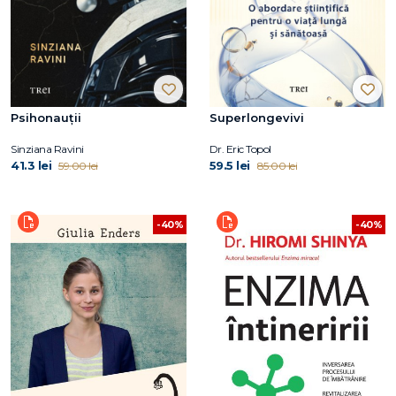
Psihonauții
Superlongevivi
Sinziana Ravini
Dr. Eric Topol
41.3 lei
59.5 lei
59.00 lei
85.00 lei
-40%
-40%