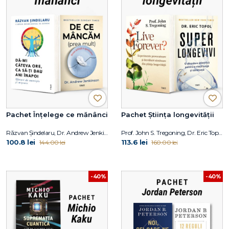
Pachet Înțelege ce mănânci
Pachet Știința longevității
Răzvan Șindelaru, Dr. Andrew Jenkinson
Prof. John S. Tregoning, Dr. Eric Topol
100.8 lei
113.6 lei
144.00 lei
160.00 lei
-40%
-40%