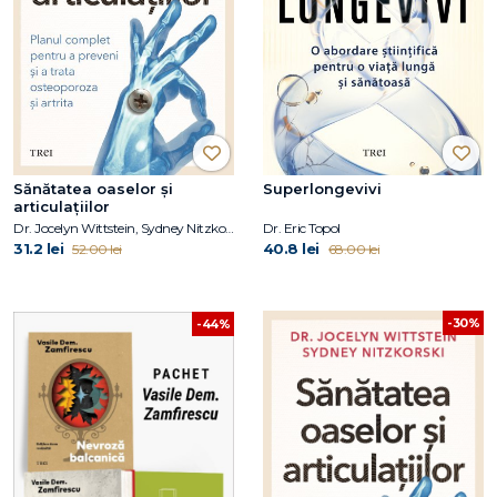
Sănătatea oaselor și
Superlongevivi
articulațiilor
Dr. Jocelyn Wittstein, Sydney Nitzkorski
Dr. Eric Topol
31.2 lei
40.8 lei
52.00 lei
68.00 lei
-30%
-44%