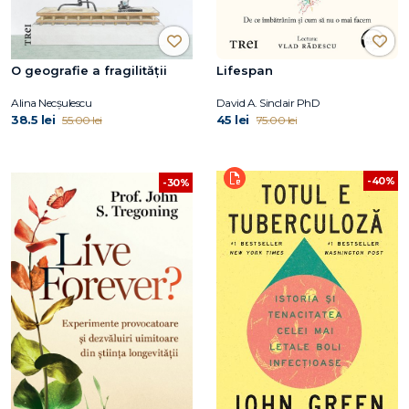
O geografie a fragilității
Lifespan
Alina Necșulescu
David A. Sinclair PhD
38.5 lei
45 lei
55.00 lei
75.00 lei
-40%
-30%