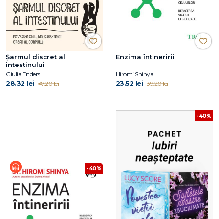
Șarmul discret al
Enzima întineririi
intestinului
Giulia Enders
Hiromi Shinya
28.32 lei
23.52 lei
47.20 lei
39.20 lei
-40%
-40%