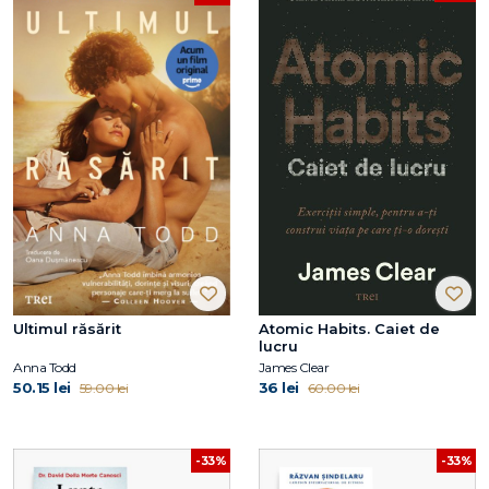
Ultimul răsărit
Atomic Habits. Caiet de
lucru
Anna Todd
James Clear
50.15 lei
36 lei
59.00 lei
60.00 lei
-33%
-33%