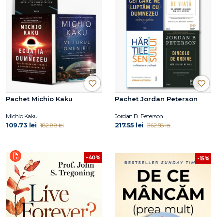
Pachet Michio Kaku
Pachet Jordan Peterson
Michio Kaku
Jordan B. Peterson
109.73 lei
217.55 lei
182.88 lei
362.58 lei
-40%
-15%