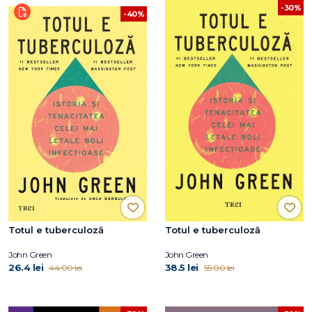
-30%
-40%
Totul e tuberculoză
Totul e tuberculoză
John Green
John Green
26.4 lei
38.5 lei
44.00 lei
55.00 lei