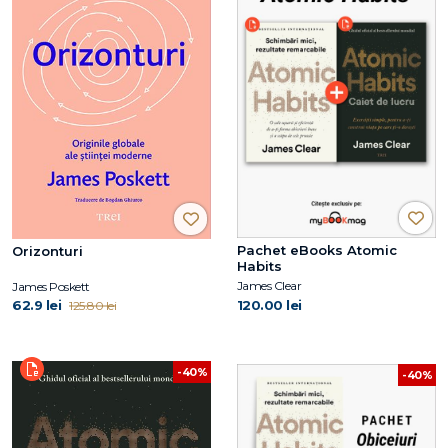
Pachet eBooks Atomic
Orizonturi
Habits
James Clear
James Poskett
62.9 lei
120.00 lei
125.80 lei
-40%
-40%