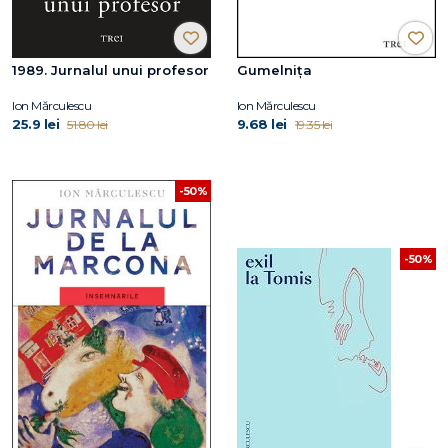
1989. Jurnalul unui profesor
Gumelniţa
Ion Mărculescu
Ion Mărculescu
25.9 lei
9.68 lei
51.80 lei
19.35 lei
-50%
-50%