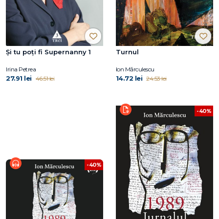
Şi tu poţi fi Supernanny 1
Turnul
Irina Petrea
Ion Mărculescu
27.91 lei
14.72 lei
46.51 lei
24.53 lei
-40%
-40%