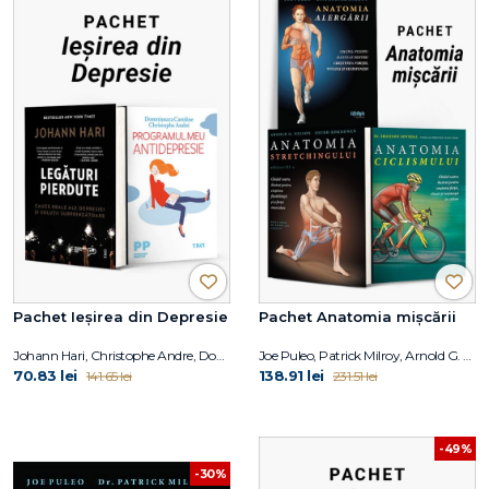
Pachet Ieșirea din Depresie
Pachet Anatomia mișcării
Johann Hari, Christophe Andre, Domnișoara Caroline
Joe Puleo, Patrick Milroy, Arnold G. Nelson, Jouko Kokkonen, Shannon Sovndal
70.83 lei
138.91 lei
141.65 lei
231.51 lei
-49%
-30%