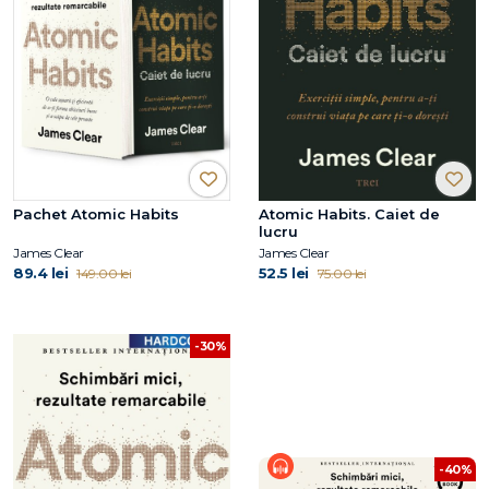
Pachet Atomic Habits
Atomic Habits. Caiet de
lucru
James Clear
James Clear
89.4 lei
52.5 lei
149.00 lei
75.00 lei
-30%
-40%