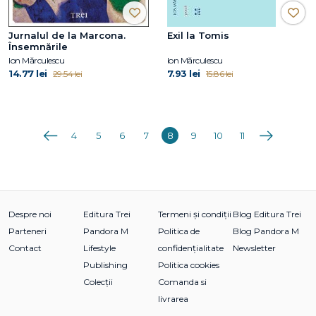
Jurnalul de la Marcona.
Exil la Tomis
Însemnările
Ion Mărculescu
Ion Mărculescu
14.77 lei
7.93 lei
29.54 lei
15.86 lei
Anterioara
Următoarea
4
5
6
7
8
9
10
11
Despre noi
Editura Trei
Termeni și condiții
Blog Editura Trei
Parteneri
Pandora M
Politica de
Blog Pandora M
Contact
Lifestyle
confidențialitate
Newsletter
Publishing
Politica cookies
Colecții
Comanda si
livrarea