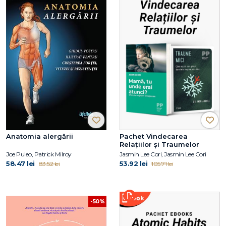
Anatomia alergării
Pachet Vindecarea
Relațiilor și Traumelor
Joe Puleo, Patrick Milroy
Jasmin Lee Cori, Jasmin Lee Cori
58.47 lei
53.92 lei
83.52 lei
105.71 lei
-50%