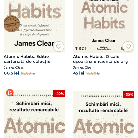
Atomic Habits. Ediție
Atomic Habits. O cale
cartonată de colecție
ușoară și eficientă de a-ți
forma obiceiuri bune și a
James Clear
James Clear
scăpa de cele proaste
66.5 lei
45 lei
95.00 lei
75.00 lei
-40%
-30%