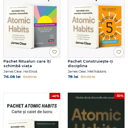
Pachet Ritualuri care îți
Pachet Construiește-ți
schimbă viața
disciplina
James Clear, Hal Elrod
James Clear, Mel Robbins
76.08 lei
78 lei
126.80 lei
130.00 lei
-30%
-40%