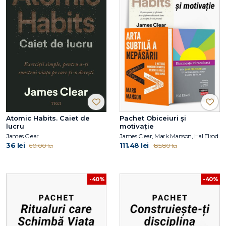
Atomic Habits. Caiet de
Pachet Obiceiuri și
lucru
motivație
James Clear
James Clear, Mark Manson, Hal Elrod
36 lei
111.48 lei
60.00 lei
185.80 lei
-40%
-40%