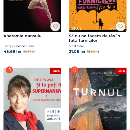
Anatomia dansului
Să nu ne facem de râs în
fața furnicilor
Jacqui Greene Haas
Iv cel Naiv
43.66 lei
31.08 lei
62.37 lei
51.80 lei
-40%
-40%