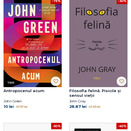
-79%
-30%
Antropocenul acum
Filosofia felină. Pisicile și
sensul vieții
John Green
John Gray
10 lei
28.87 lei
47.57 lei
41.23 lei
-50%
-40%