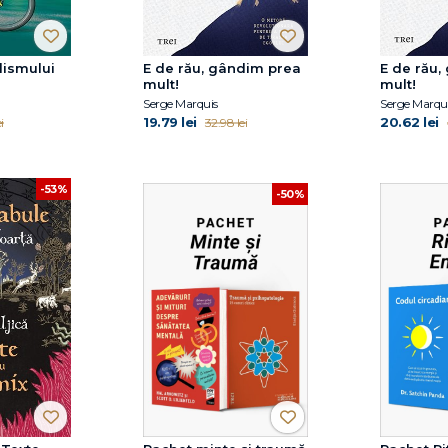
lismului
E de rău, gândim prea
E de rău,
mult!
mult!
l
Serge Marquis
Serge Marqu
19.79 lei
20.62 lei
i
32.98 lei
-53%
-50%