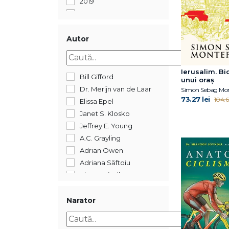
2019
2018
2017
2016
Autor
2015
2014
Ierusalim. Bi
2012
Bill Gifford
unui oraș
2011
Dr. Merijn van de Laar
Simon Sebag Mon
73.27 lei
2005
104.66
Elissa Epel
352
Janet S. Klosko
Jeffrey E. Young
A.C. Grayling
Adrian Owen
Adriana Săftoiu
Ahron Friedberg
Alberto Manguel
Alexandre Jollien
Narator
Alin Leș
Alina Epure