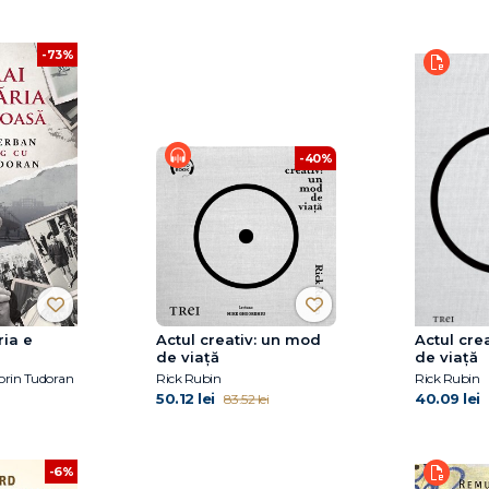
-73%
-40%
ria e
Actul creativ: un mod
Actul cre
de viață
de viață
orin Tudoran
Rick Rubin
Rick Rubin
50.12 lei
40.09 lei
83.52 lei
-6%