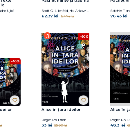
 Texte
Pachet minte și traumă
Pachet Ri
ix
drei Ujică
Scott O. Lilienfeld, Hal Arkowitz
62.37 lei
76.43 lei
124.74 lei
-40%
-40%
ideilor
Alice în țara ideilor
Alice în ț
Roger-Pol Droit
Roger-Pol Dr
33 lei
48.3 lei
ei
55.00 lei
6