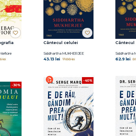
ografia
Cântecul celulei
Cântecul 
tefiore
Siddhartha MUKHERJEE
Siddhartha
43.13 lei
62.9 lei
 lei
71.88 lei
89
-40%
-30%