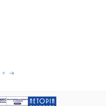
Următoarea
8