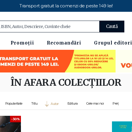
Transport gratuit la comenzi de peste 149 lei!
Caută
Promoții
Recomandări
Grupul editori
ÎN AFARA COLECȚIILOR
Popularitate
Titlu
Editura
Cele mai noi
Preț
Autor
-30%