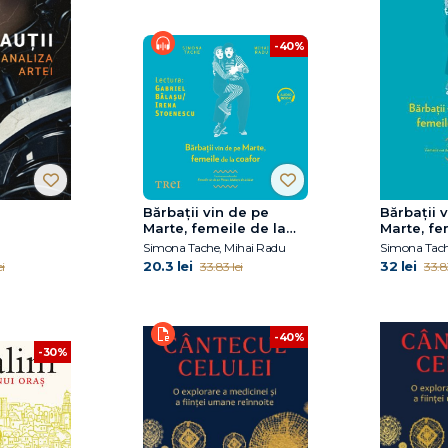
-40%
Bărbaţii vin de pe
Bărbaţii 
Marte, femeile de la
Marte, fe
coafor
coafor. C
Simona Tache, Mihai Radu
Simona Tach
volumului
20.3 lei
32 lei
i
33.83 lei
33.83
de pe Ven
de la bău
-40%
-30%