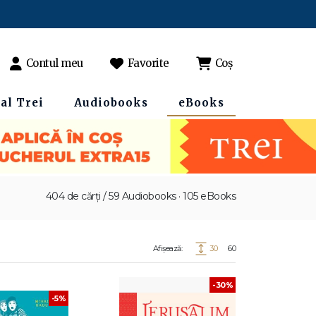
Contul meu
Favorite
Coș
al Trei
Audiobooks
eBooks
404 de cărți / 59 Audiobooks · 105 eBooks
Afișează:
30
60
-30%
-5%