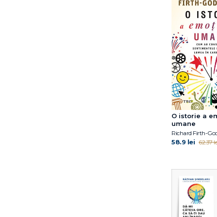
Dr. Eben Alexander
Dr. Elliot D. Cohen
Dr. Elliot D. Cohen
Dr. Eric Topol
Dr. Hiromi Shinya
Dr. Jocelyn Wittstein
Dr. Meg Arroll
Dr. Peter Attia
Dr. Shefali Tsabary
Dr. William W. Li
O istorie a e
Dylan Thuras
umane
Richard Firth-Go
Earl Mindell
58.9 lei
62.37 le
Elena Diana Nedelcu
Elizabeth Blackburn
Ella Morton
Eric Weil
Erich Fromm
Florin Dumitrescu
Florin Hălălău