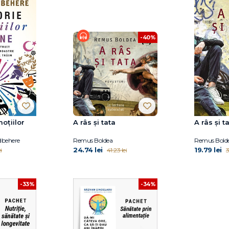
-40%
moțiilor
A râs și tata
A râs și t
dbehere
Remus Boldea
Remus Bold
24.74 lei
19.79 lei
i
41.23 lei
3
-33%
-34%