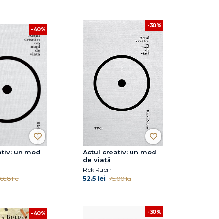
-30%
-40%
ativ: un mod
Actul creativ: un mod
de viață
Rick Rubin
52.5 lei
66.81 lei
75.00 lei
-30%
-40%