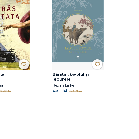
ata
Băiatul, bivolul și
iepurele
ea
Regina Linke
48.1 lei
2.98 lei
68.71 lei