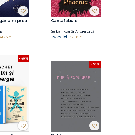
 gândim prea
Cantafabule
is
Șerban Foarță, Andrei Ujică
19.79 lei
41.23 lei
32.98 lei
-40%
-30%