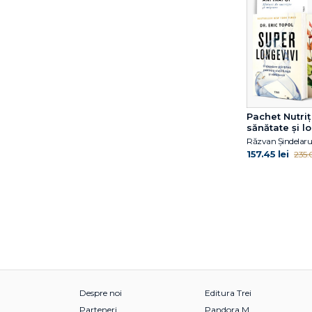
Fuschia M. Sirois
Gabija Toleikyte
Gary John Bishop
Gary John Bishop
Gillian Anderson
Giorgio Parisi
Giorgio Parisi
Pachet Nutriț
sănătate și l
Giulia Enders
Grasse Tyson Neil de
157.45 lei
235.0
Gregg Olsen
Gregory Mone
Haemin Sunim
Hal Arkowitz
Hal Elrod
Heidi Murkoff
Helen Czerski
Henry Gee
Despre noi
Editura Trei
Hester Mundis
Parteneri
Pandora M