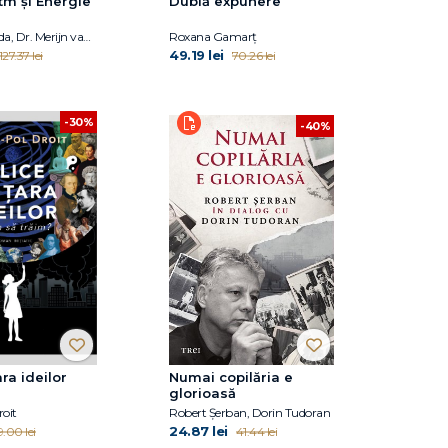
tm și Energie
Dublă expunere
Satchin Panda, Dr. Merijn van de Laar
Roxana Gamarţ
49.19 lei
127.37 lei
70.26 lei
-30%
-40%
ara ideilor
Numai copilăria e
glorioasă
oit
Robert Șerban, Dorin Tudoran
24.87 lei
9.00 lei
41.44 lei