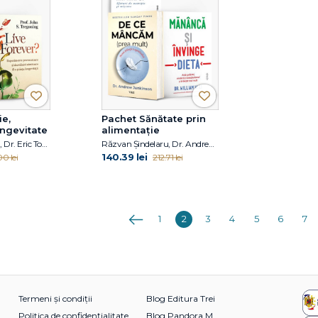
ie,
Pachet Sănătate prin
ongevitate
alimentație
Răzvan Șindelaru, Dr. Eric Topol, Prof. John S. Tregoning
Răzvan Șindelaru, Dr. Andrew Jenkinson, Dr. William W. Li
140.39 lei
0 lei
212.71 lei
Anterioara
1
2
3
4
5
6
7
Termeni și condiții
Blog Editura Trei
Politica de confidențialitate
Blog Pandora M