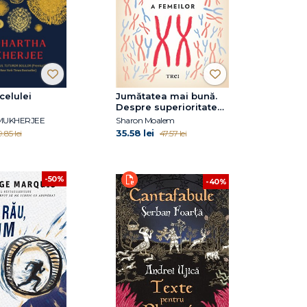
celulei
Jumătatea mai bună.
Despre superioritatea
genetică a femeilor
 MUKHERJEE
Sharon Moalem
35.58 lei
.85 lei
47.57 lei
-50%
-40%