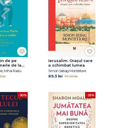
vin de pe
Ierusalim. Orașul care
meile de la
a schimbat lumea
ontinuarea
e, Mihai Radu
Simon Sebag Montefiore
 Femeile vin
69.3 lei
 lei
99.00 lei
us, bărbaţii
t
-30%
-25%