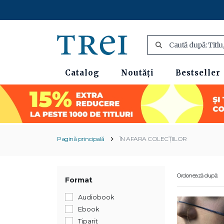
Catalog
Noutăți
Bestseller
Pagină principală
ÎN AFARA COLECȚIILOR
Ordonează după:
Format
Audiobook
Ebook
Tiparit