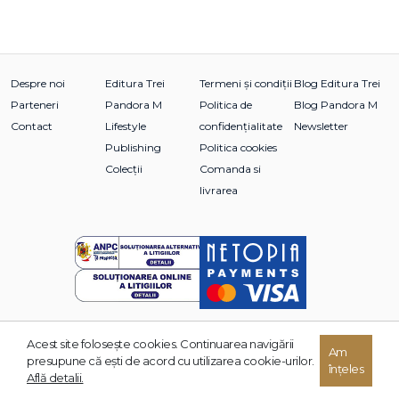
Despre noi
Editura Trei
Termeni și condiții
Blog Editura Trei
Parteneri
Pandora M
Politica de
Blog Pandora M
Contact
Lifestyle
confidențialitate
Newsletter
Publishing
Politica cookies
Colecții
Comanda si
livrarea
Acest site foloseşte cookies. Continuarea navigării
Am
© 2026 Grupul Editorial TREI. Toate drepturile rezervate.
presupune că eşti de acord cu utilizarea cookie-urilor.
înțeles
Dezvoltat de:
Află detalii.