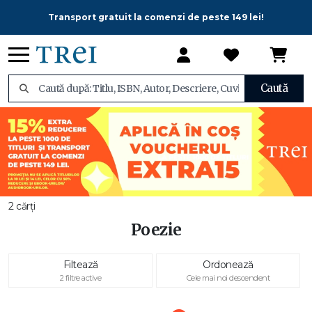
Transport gratuit la comenzi de peste 149 lei!
Caută
2 cărți
Poezie
Filtează
Ordonează
2 filtre active
Cele mai noi descendent