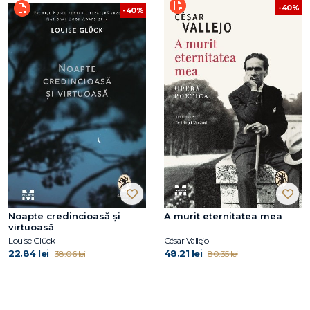
-40%
-40%
Noapte credincioasă și
A murit eternitatea mea
virtuoasă
Louise Glück
César Vallejo
22.84 lei
48.21 lei
38.06 lei
80.35 lei