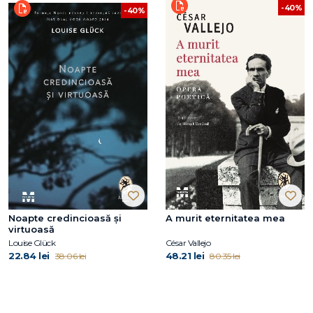
-40%
-40%
Noapte credincioasă și
A murit eternitatea mea
virtuoasă
Louise Glück
César Vallejo
22.84 lei
48.21 lei
38.06 lei
80.35 lei