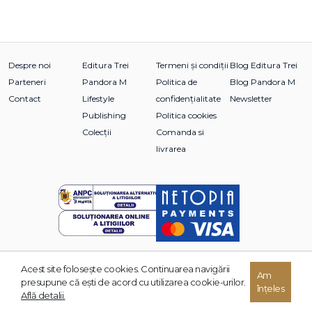
Despre noi
Editura Trei
Termeni și condiții
Blog Editura Trei
Parteneri
Pandora M
Politica de
Blog Pandora M
Contact
Lifestyle
confidențialitate
Newsletter
Publishing
Politica cookies
Colecții
Comanda si
livrarea
Acest site foloseşte cookies. Continuarea navigării
Am
© 2026 Grupul Editorial TREI. Toate drepturile rezervate.
presupune că eşti de acord cu utilizarea cookie-urilor.
înțeles
Dezvoltat de:
Află detalii.