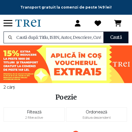
Transport gratuit la comenzi de peste 149 lei!
Caută
2 cărți
Poezie
Filtează
Ordonează
2 filtre active
Editura descendent