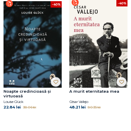
-40%
-40%
Noapte credincioasă și
A murit eternitatea mea
virtuoasă
Louise Glück
César Vallejo
22.84 lei
48.21 lei
38.06 lei
80.35 lei