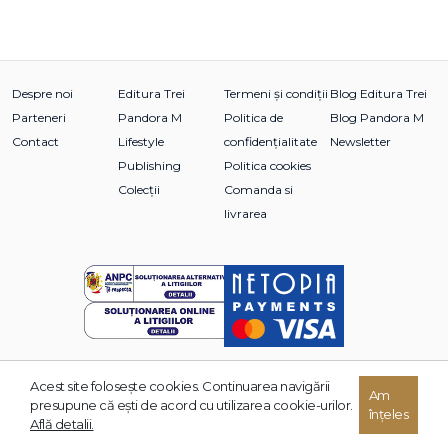
Despre noi
Editura Trei
Termeni și condiții
Blog Editura Trei
Parteneri
Pandora M
Politica de
Blog Pandora M
Contact
Lifestyle
confidențialitate
Newsletter
Publishing
Politica cookies
Colecții
Comanda si
livrarea
Acest site foloseşte cookies. Continuarea navigării
Am
© 2026 Grupul Editorial TREI. Toate drepturile rezervate.
presupune că eşti de acord cu utilizarea cookie-urilor.
înțeles
Dezvoltat de:
Află detalii.