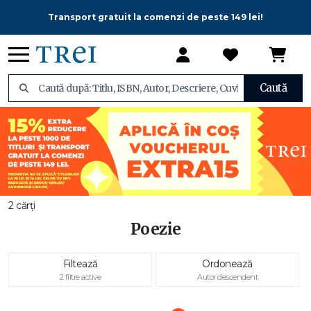
Transport gratuit la comenzi de peste 149 lei!
Caută
2 cărți
Poezie
Filtează
Ordonează
2 filtre active
Autor descendent