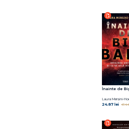
Tyson Neil deGrasse
Vaclav Smil
Veronica O’Keane
William MacAskill
Înainte de B
Laura Mersini-H
24.87 lei
41.44