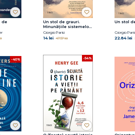
i de
Un stol de grauri.
Un stol d
Minunățiile sistemelor
complexe
er
Giorgio Parisi
Giorgio Paris
14 lei
22.84 lei
ei
47.57 lei
-54%
-40%
e
O (foarte) scurtă istorie
Orizontur