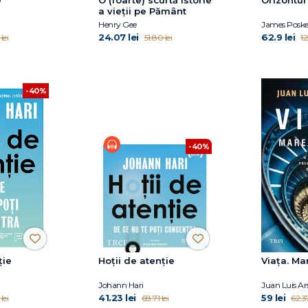
a vieții pe Pământ
Henry Gee
James Poske
24.07 lei
62.9 lei
lei
51.80 lei
12
-40%
-40%
ție
Hoții de atenție
Viața. Ma
Johann Hari
Juan Luis A
41.23 lei
59 lei
lei
68.71 lei
62.37