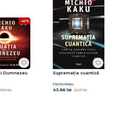
-40%
lui Dumnezeu
Supremația cuantică
Michio Kaku
43.66 lei
1.80 lei
62.37 lei