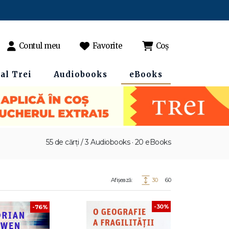
Contul meu
Favorite
Coș
al Trei
Audiobooks
eBooks
55 de cărți / 3 Audiobooks · 20 eBooks
Afișează:
30
60
-30%
-76%