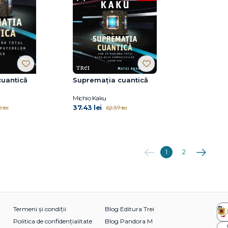
uantică
Supremația cuantică
Michio Kaku
37.43 lei
 lei
62.37 lei
Anterioara
Următoare
1
2
Termeni și condiții
Blog Editura Trei
Politica de confidențialitate
Blog Pandora M