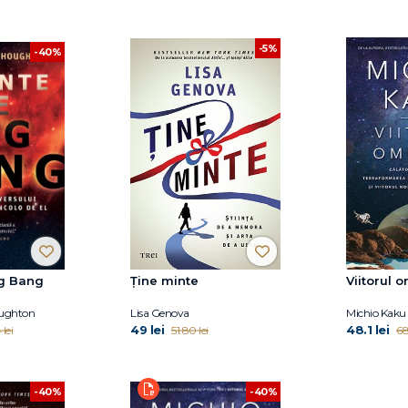
-5%
-40%
ig Bang
Ține minte
Viitorul o
oughton
Lisa Genova
Michio Kaku
49 lei
48.1 lei
 lei
51.80 lei
68
-40%
-40%