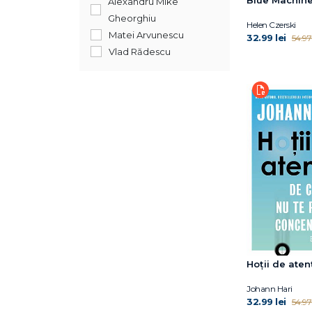
Alexandru Mike
Johann Hari
Gheorghiu
Helen Czerski
Juan Luis Arsuaga
Matei Arvunescu
32.99 lei
54.97 
Laura Mersini-Houghton
Vlad Rădescu
Lisa Genova
Matthew Croasmun
Matthew Croasmun
Michio Kaku
Mickaël Launay
Miroslav Volf
Miroslav Volf
Nakazawa Donna
Jackson
Neil deGrasse Tyson
Paul Murdin
Richard Firth-
Godbehere
Hoții de aten
Ryan McAnnally-Linz
Johann Hari
Siddhartha MUKHERJEE
32.99 lei
54.97 
Suzie Sheehy