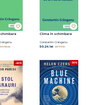
 schimbare
Clima în schimbare
 Crânganu
Constantin Crânganu
50.24 lei
104.66 lei
83.73 lei
-30%
-40%