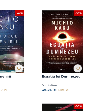
-30%
-30%
menirii
Ecuația lui Dumnezeu
Michio Kaku
36.26 lei
.71 lei
51.80 lei
-30%