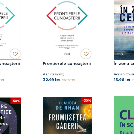
unoașterii
Frontierele cunoașterii
În zona c
A.C. Grayling
Adrian Owe
32.99 lei
13.96 lei
lei
54.97 lei
5
-30%
-50%