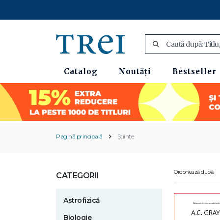
Catalog
Noutăți
Bestseller
Pagină principală
Științe
Ordonează după:
CATEGORII
Astrofizică
Biologie