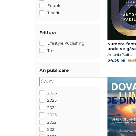
Ebook
Tiparit
Editura
Lifestyle Publishing
Numere fanta
unde se găse
Trei
aventura co
Antonio Padilla
la zero la infi
34.36 lei
68.71 
An publicare
2026
2025
2024
2023
2022
2021