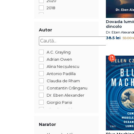
2020
2018
2017
Dovada lumi
dincolo
Autor
Dr. Eben Alexand
38.5 lei
55.00 l
A.C. Grayling
Adrian Owen
Alina Necșulescu
Antonio Padilla
Claudia de Rham
Constantin Crânganu
Dr. Eben Alexander
Giorgio Parisi
Giorgio Parisi
Helen Czerski
Henry Gee
Narator
James Poskett
Blue Machin