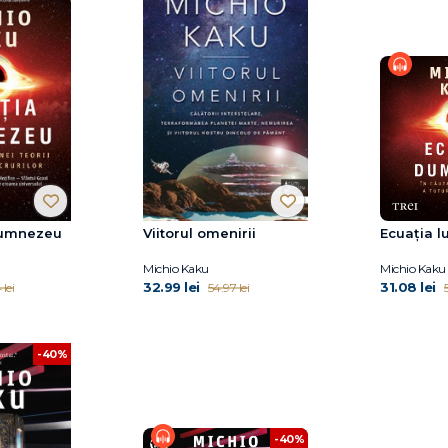
Dumnezeu
Viitorul omenirii
Ecuația 
Michio Kaku
Michio Kaku
32.99 lei
31.08 lei
 lei
54.97 lei
5
-40%
-40%