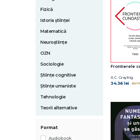
Fizică
Istoria științei
Matematică
Neuroștiințe
OZN
Sociologie
Frontierele c
Științe cognitive
A.C. Grayling
34.36 lei
68.71 
Științe umaniste
Tehnologie
Teorii alternative
Format
Audiobook