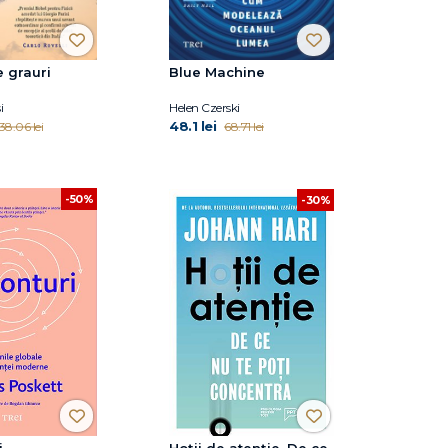
e grauri
Blue Machine
i
Helen Czerski
48.1 lei
38.06 lei
68.71 lei
-50%
-30%
i
Hoții de atenție. De ce