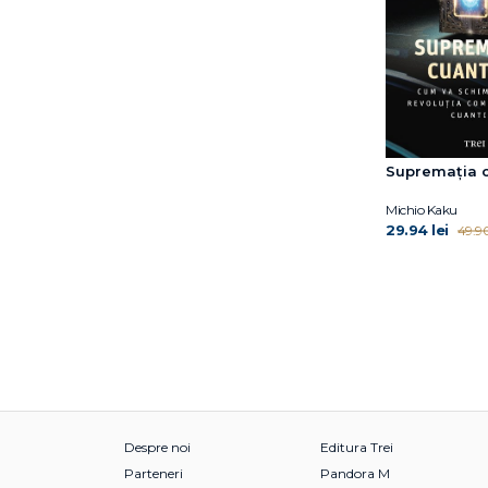
Supremația c
Michio Kaku
29.94 lei
49.90
Despre noi
Editura Trei
Parteneri
Pandora M