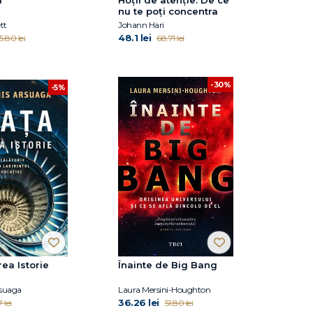
nu te poți concentra
tt
Johann Hari
48.1 lei
5.80 lei
68.71 lei
-30%
-5%
rea Istorie
Înainte de Big Bang
rsuaga
Laura Mersini-Houghton
36.26 lei
 lei
51.80 lei