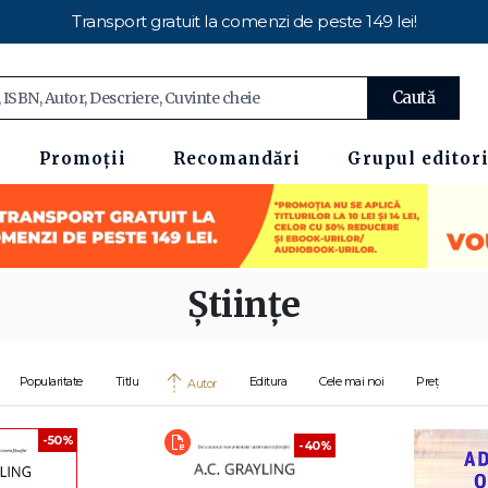
Transport gratuit la comenzi de peste 149 lei!
Caută
Promoții
Recomandări
Grupul editori
Științe
Popularitate
Titlu
Editura
Cele mai noi
Preț
Autor
-50%
-40%