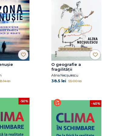
enușie
O geografie a
fragilității
n
Alina Necșulescu
38.5 lei
8.14 lei
55.00 lei
-50%
-40%