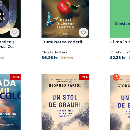
stice și
Frumusețea căderii
Clima în
sc. O
smică de
Claudia de Rham
Constantin
nit
36.26 lei
52.33 lei
lei
51.80 lei
-30%
-71%