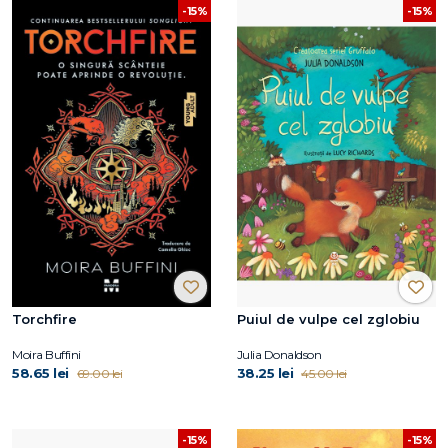
-15%
-15%
Torchfire
Puiul de vulpe cel zglobiu
Moira Buffini
Julia Donaldson
58.65 lei
38.25 lei
69.00 lei
45.00 lei
-15%
-15%