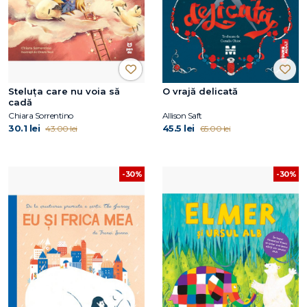
Steluța care nu voia să
O vrajă delicată
cadă
Chiara Sorrentino
Allison Saft
30.1 lei
45.5 lei
43.00 lei
65.00 lei
-30%
-30%