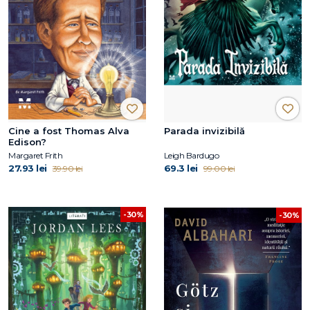
Cine a fost Thomas Alva
Parada invizibilă
Edison?
Margaret Frith
Leigh Bardugo
27.93 lei
69.3 lei
39.90 lei
99.00 lei
-30%
-30%