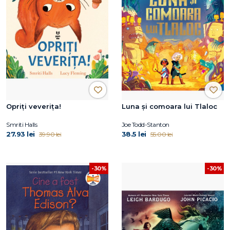
Opriți veverița!
Luna și comoara lui Tlaloc
Smriti Halls
Joe Todd-Stanton
27.93 lei
38.5 lei
39.90 lei
55.00 lei
-30%
-30%