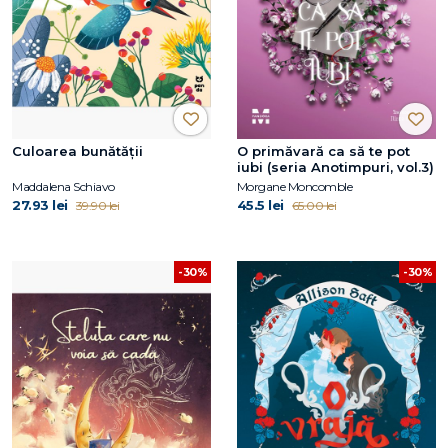
Culoarea bunătății
O primăvară ca să te pot
iubi (seria Anotimpuri, vol.3)
Maddalena Schiavo
Morgane Moncomble
27.93 lei
45.5 lei
39.90 lei
65.00 lei
-30%
-30%