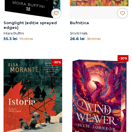
Songlight (ediție sprayed
Bufnițica
edges)
Moira Buffini
Smriti Halls
55.3 lei
26.6 lei
79.00 lei
38.00 lei
-30%
-30%