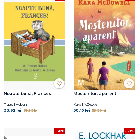
Noapte bună, Frances
Moștenitor, aparent
Russell Hoban
Kara McDowell
33.92 lei
50.15 lei
39.90 lei
59.00 lei
-30%
-30%