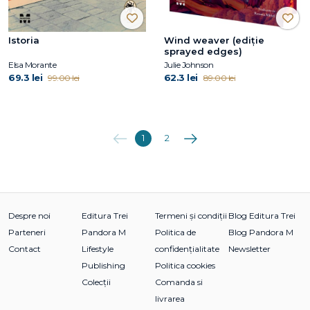
Istoria
Wind weaver (ediție
sprayed edges)
Elsa Morante
Julie Johnson
69.3 lei
62.3 lei
99.00 lei
89.00 lei
Anterioara
Următoarea
1
2
Despre noi
Editura Trei
Termeni și condiții
Blog Editura Trei
Parteneri
Pandora M
Politica de
Blog Pandora M
Contact
Lifestyle
confidențialitate
Newsletter
Publishing
Politica cookies
Colecții
Comanda si
livrarea