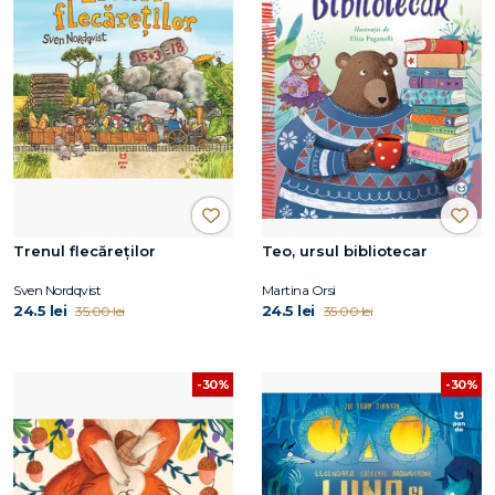
Trenul flecăreților
Teo, ursul bibliotecar
Sven Nordqvist
Martina Orsi
24.5 lei
24.5 lei
35.00 lei
35.00 lei
-30%
-30%