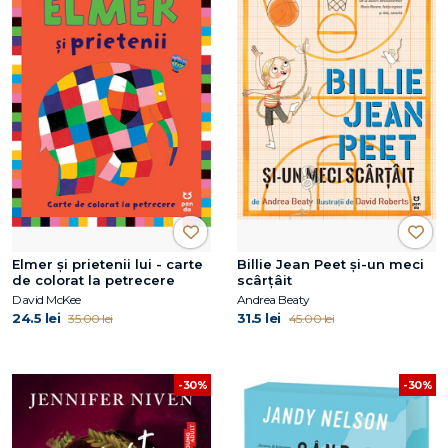
Elmer și prietenii lui - carte
Billie Jean Peet și-un meci
de colorat la petrecere
scârțâit
David McKee
Andrea Beaty
24.5 lei
31.5 lei
35.00 lei
45.00 lei
-30%
-30%