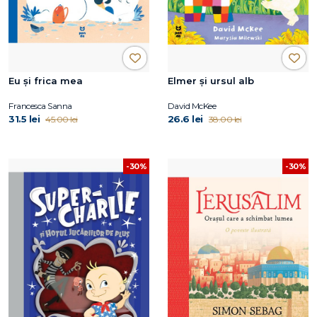
Eu și frica mea
Elmer și ursul alb
Francesca Sanna
David McKee
31.5 lei
26.6 lei
45.00 lei
38.00 lei
-30%
-30%