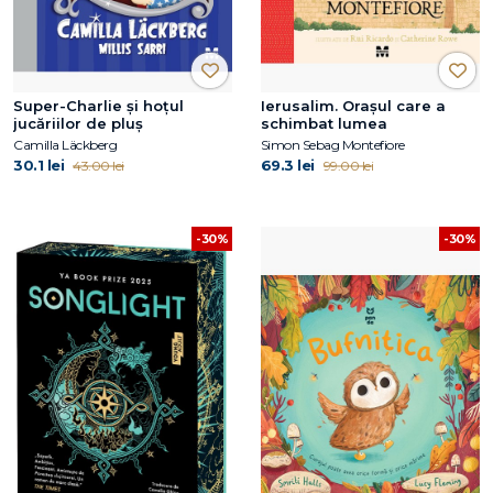
Super-Charlie și hoțul
Ierusalim. Orașul care a
jucăriilor de pluș
schimbat lumea
Camilla Läckberg
Simon Sebag Montefiore
30.1 lei
69.3 lei
43.00 lei
99.00 lei
-30%
-30%