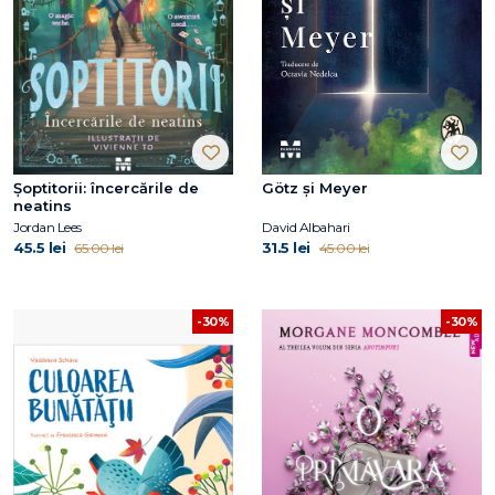
Şoptitorii: încercările de
Götz și Meyer
neatins
Jordan Lees
David Albahari
45.5 lei
31.5 lei
65.00 lei
45.00 lei
-30%
-30%