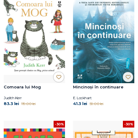
Comoara lui Mog
Mincinoși în continuare
Judith Kerr
E. Lockhart
83.3 lei
41.3 lei
119.00 lei
59.00 lei
-30%
-30%