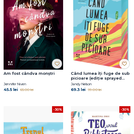
Am fost cândva monștri
Când lumea îți fuge de sub
picioare (ediție sprayed
edges)
Jennifer Niven
Jandy Nelson
45.5 lei
69.3 lei
65.00 lei
99.00 lei
-30%
-30%