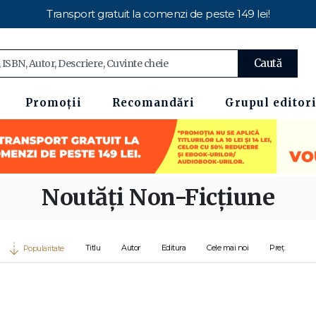
Transport gratuit la comenzi de peste 149 lei!
Caută
Promoții
Recomandări
Grupul editori
Noutăți Non-Ficțiune
Titlu
Autor
Editura
Cele mai noi
Preț
Popularitate