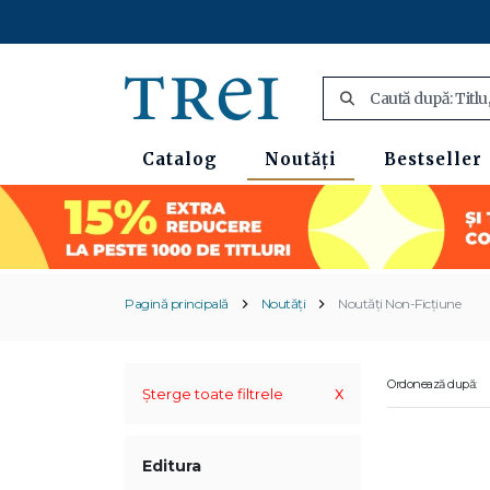
Catalog
Noutăți
Bestseller
Pagină principală
Noutăți
Noutăți Non-Ficțiune
Ordonează după:
x
Șterge toate filtrele
Editura