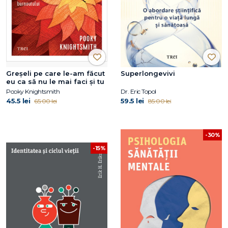
Greșeli pe care le-am făcut
Superlongevivi
eu ca să nu le mai faci și tu
Pooky Knightsmith
Dr. Eric Topol
45.5 lei
59.5 lei
65.00 lei
85.00 lei
-30%
-15%