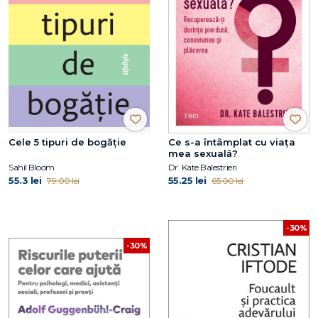
Cele 5 tipuri de bogăție
Ce s-a întâmplat cu viața
mea sexuală?
Sahil Bloom
Dr. Kate Balestrieri
55.3 lei
55.25 lei
79.00 lei
65.00 lei
-30%
-30%