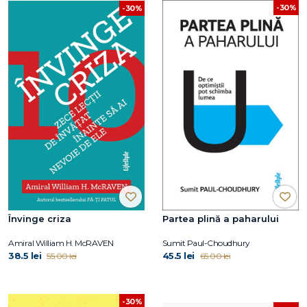
-30%
-30%
Învinge criza
Partea plină a paharului
Amiral William H. McRAVEN
Sumit Paul-Choudhury
38.5 lei
45.5 lei
55.00 lei
65.00 lei
-30%