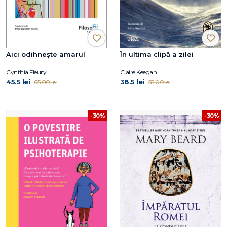
Aici odihnește amarul
În ultima clipă a zilei
Cynthia Fleury
Claire Keegan
45.5 lei
38.5 lei
65.00 lei
55.00 lei
-30%
-30%