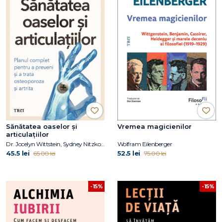
Sănătatea oaselor și
Vremea magicienilor
articulațiilor
Dr. Jocelyn Wittstein, Sydney Nitzkorski
Wolfram Eilenberger
45.5 lei
52.5 lei
65.00 lei
75.00 lei
-15%
-15%