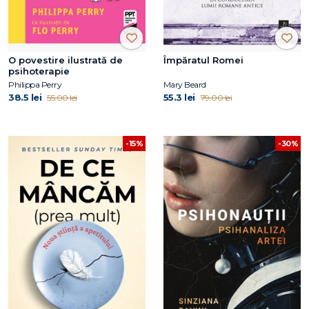
O povestire ilustrată de
Împăratul Romei
psihoterapie
Philippa Perry
Mary Beard
38.5 lei
55.3 lei
55.00 lei
79.00 lei
-15%
-30%