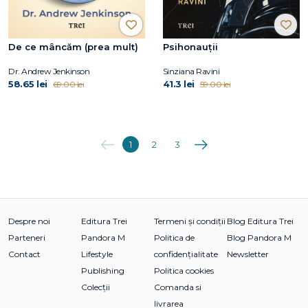
De ce mâncăm (prea mult)
Psihonauții
Dr. Andrew Jenkinson
Sinziana Ravini
58.65 lei
41.3 lei
69.00 lei
59.00 lei
Anterioara
Următoarea
1
2
3
Despre noi
Editura Trei
Termeni și condiții
Blog Editura Trei
Parteneri
Pandora M
Politica de
Blog Pandora M
Contact
Lifestyle
confidențialitate
Newsletter
Publishing
Politica cookies
Colecții
Comanda si
livrarea