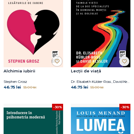
Alchimia iubirii
Lecții de viață
Stephen Grosz
Dr. Elisabeth Kübler-Ross , David Kessler
46.75 lei
46.75 lei
55.00 lei
55.00 lei
-30%
-30%