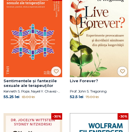
Sentimentele și fanteziile
Live Forever?
sexuale ale terapeuților
Kenneth S. Pope, Nayeli Y. Chavez-Dueñas, Hector Y. Adames
Prof. John S. Tregoning
55.25 lei
52.5 lei
65.00 lei
75.00 lei
-30%
-30%