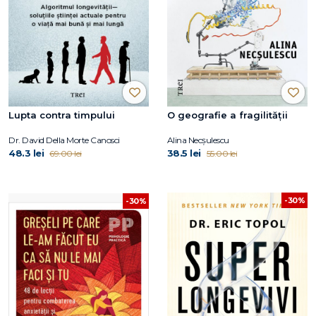
Lupta contra timpului
O geografie a fragilității
Dr. David Della Morte Canosci
Alina Necșulescu
48.3 lei
38.5 lei
69.00 lei
55.00 lei
-30%
-30%