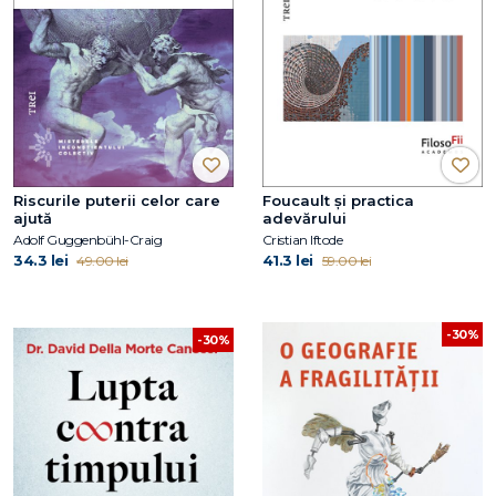
Riscurile puterii celor care
Foucault și practica
ajută
adevărului
Adolf Guggenbühl-Craig
Cristian Iftode
34.3 lei
41.3 lei
49.00 lei
59.00 lei
-30%
-30%