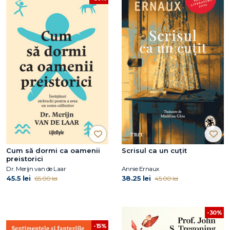
Cum să dormi ca oamenii
Scrisul ca un cuțit
preistorici
Dr. Merijn van de Laar
Annie Ernaux
45.5 lei
38.25 lei
65.00 lei
45.00 lei
-30%
-15%