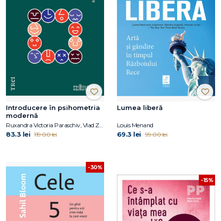
Introducere în psihometria
Lumea liberă
modernă
Ruxandra Victoria Paraschiv, Vlad Zamfirescu
Louis Menand
83.3 lei
69.3 lei
119.00 lei
99.00 lei
-30%
-15%