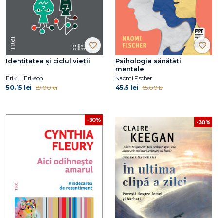
Identitatea și ciclul vieții
Psihologia sănătății
mentale
Erik H. Erikson
Naomi Fischer
50.15 lei
45.5 lei
59.00 lei
65.00 lei
-30%
-30%