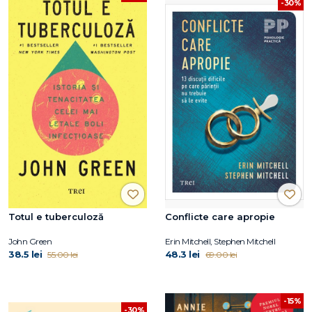
-30%
Totul e tuberculoză
Conflicte care apropie
John Green
Erin Mitchell, Stephen Mitchell
38.5 lei
48.3 lei
55.00 lei
69.00 lei
-15%
-30%