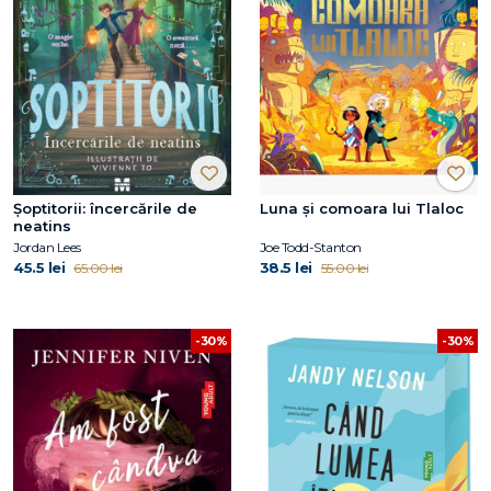
Şoptitorii: încercările de
Luna și comoara lui Tlaloc
neatins
Jordan Lees
Joe Todd-Stanton
45.5 lei
38.5 lei
65.00 lei
55.00 lei
-30%
-30%