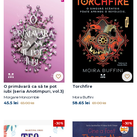
O primăvară ca să te pot
Torchfire
iubi (seria Anotimpuri, vol.3)
Morgane Moncomble
Moira Buffini
45.5 lei
58.65 lei
65.00 lei
69.00 lei
-30%
-30%