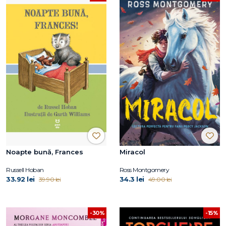
Noapte bună, Frances
Miracol
Russell Hoban
Ross Montgomery
33.92 lei
34.3 lei
39.90 lei
49.00 lei
-30%
-15%