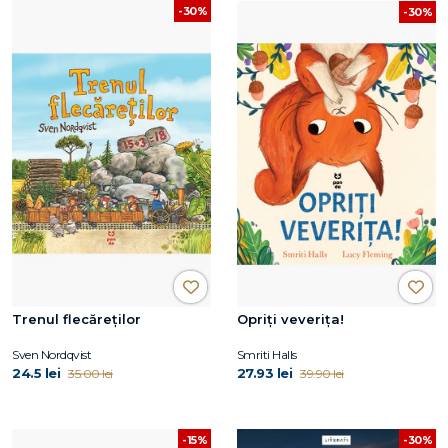
-30%
-30%
Trenul flecăreților
Opriți veverița!
Sven Nordqvist
Smriti Halls
24.5 lei
27.93 lei
35.00 lei
39.90 lei
-15%
-30%