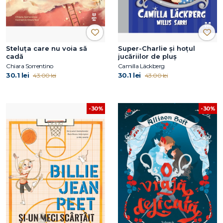
Steluța care nu voia să
Super-Charlie și hoțul
cadă
jucăriilor de pluș
Chiara Sorrentino
Camilla Läckberg
30.1 lei
30.1 lei
43.00 lei
43.00 lei
-30%
-30%