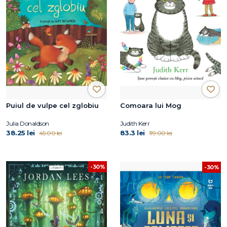
Puiul de vulpe cel zglobiu
Comoara lui Mog
Julia Donaldson
Judith Kerr
38.25 lei
83.3 lei
45.00 lei
119.00 lei
-30%
-30%