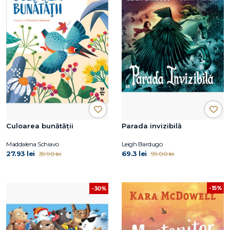
Culoarea bunătății
Parada invizibilă
Maddalena Schiavo
Leigh Bardugo
27.93 lei
69.3 lei
39.90 lei
99.00 lei
-15%
-30%