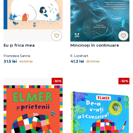
Eu și frica mea
Mincinoși în continuare
Francesca Sanna
E. Lockhart
31.5 lei
41.3 lei
45.00 lei
59.00 lei
-30%
-30%