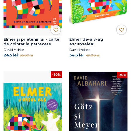
Elmer și prietenii lui - carte
Elmer de-a v-ați
de colorat la petrecere
ascunselea!
David McKee
David McKee
24.5 lei
34.3 lei
35.00 lei
49.00 lei
-30%
-30%