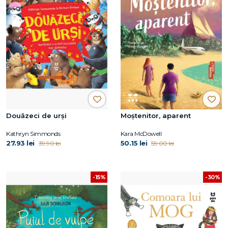
Douăzeci de urși
Moștenitor, aparent
Kathryn Simmonds
Kara McDowell
27.93 lei
50.15 lei
39.90 lei
59.00 lei
-15%
-30%