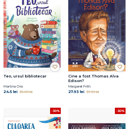
Teo, ursul bibliotecar
Cine a fost Thomas Alva
Edison?
Martina Orsi
Margaret Frith
24.5 lei
27.93 lei
35.00 lei
39.90 lei
-30%
-30%