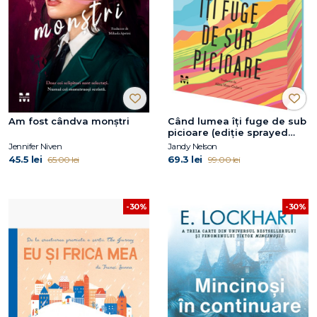
Am fost cândva monștri
Când lumea îți fuge de sub
picioare (ediție sprayed
edges)
Jennifer Niven
Jandy Nelson
45.5 lei
69.3 lei
65.00 lei
99.00 lei
-30%
-30%