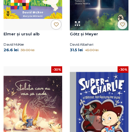
Elmer și ursul alb
Götz și Meyer
David McKee
David Albahari
26.6 lei
31.5 lei
38.00 lei
45.00 lei
-30%
-30%