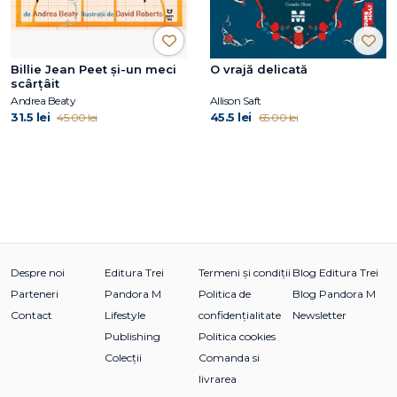
Billie Jean Peet și-un meci
O vrajă delicată
scârțâit
Andrea Beaty
Allison Saft
31.5 lei
45.5 lei
45.00 lei
65.00 lei
Despre noi
Editura Trei
Termeni și condiții
Blog Editura Trei
Parteneri
Pandora M
Politica de
Blog Pandora M
Contact
Lifestyle
confidențialitate
Newsletter
Publishing
Politica cookies
Colecții
Comanda si
livrarea