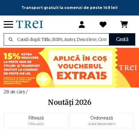
Transport gratuit la comenzi de peste 149 lei!
Caută
28 de cărți /
Noutăți 2026
Filtează
Ordonează
1 filtru activ
Autor descendent