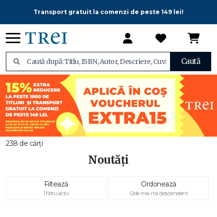
Transport gratuit la comenzi de peste 149 lei!
Caută
238 de cărți
Noutăți
Filtează
Ordonează
1 filtru activ
Cele mai noi descendent