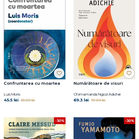
Confruntarea cu moartea
Numărătoare de visuri
Luis Moris
Chimamanda Ngozi Adichie
45.5 lei
69.3 lei
65.00 lei
99.00 lei
-30%
-30%