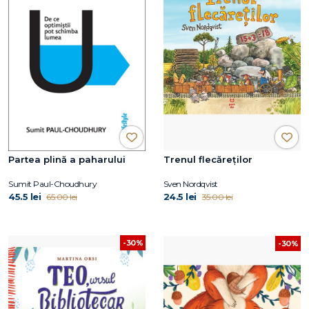
Partea plină a paharului
Trenul flecăreților
Sumit Paul-Choudhury
Sven Nordqvist
45.5 lei
24.5 lei
65.00 lei
35.00 lei
-30%
-30%