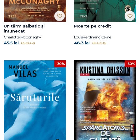
Un țărm sălbatic și
Moarte pe credit
întunecat
Charlotte McConaghy
Louis‑Ferdinand Céline
45.5 lei
48.3 lei
65.00 lei
69.00 lei
-30%
-30%