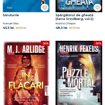
Săruturile
Spărgătorul de gheață
(Seria Srindberg, vol.2)
Manuel Vilas
Kristina Ohlsson
45.5 lei
48.3 lei
65.00 lei
69.00 lei
-30%
-30%