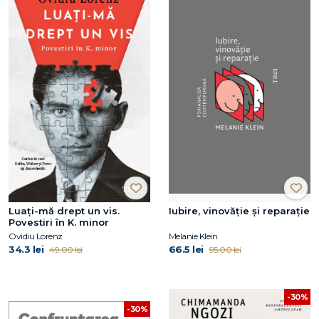
Luați-mă drept un vis.
Iubire, vinovăție și reparație
Povestiri în K. minor
Ovidiu Lorenz
Melanie Klein
34.3 lei
66.5 lei
49.00 lei
95.00 lei
-30%
-30%