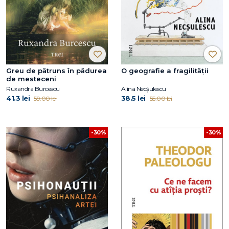
Greu de pătruns în pădurea
O geografie a fragilității
de mesteceni
Ruxandra Burcescu
Alina Necșulescu
41.3 lei
38.5 lei
59.00 lei
55.00 lei
-30%
-30%