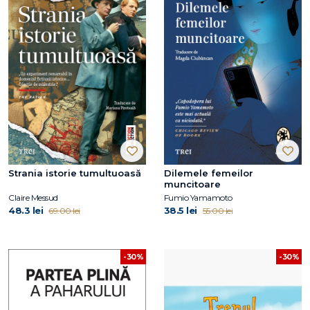
Strania istorie tumultuoasă
Dilemele femeilor
muncitoare
Claire Messud
Fumio Yamamoto
48.3 lei
38.5 lei
69.00 lei
55.00 lei
-30%
-30%