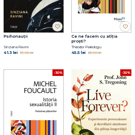
Psihonauții
Ce ne facem cu atîția
proști?
Sinziana Ravini
Theodor Paleologu
41.3 lei
45.5 lei
59.00 lei
65.00 lei
-30%
-30%