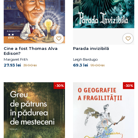
Cine a fost Thomas Alva
Parada invizibilă
Edison?
Margaret Frith
Leigh Bardugo
27.93 lei
69.3 lei
39.90 lei
99.00 lei
-30%
-30%