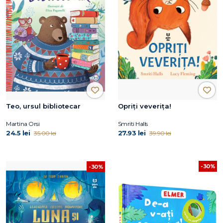
Teo, ursul bibliotecar
Opriți veverița!
Martina Orsi
Smriti Halls
24.5 lei
27.93 lei
35.00 lei
39.90 lei
-30%
-30%