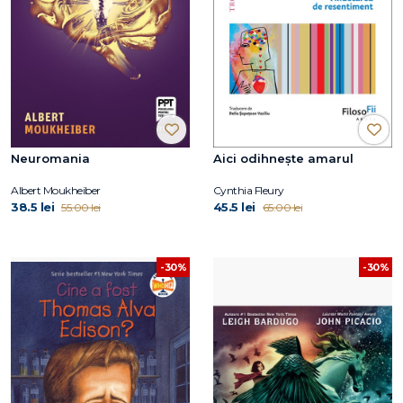
Neuromania
Aici odihnește amarul
Albert Moukheiber
Cynthia Fleury
38.5 lei
45.5 lei
55.00 lei
65.00 lei
-30%
-30%