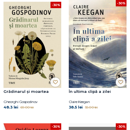
-30%
-30%
Grădinarul și moartea
În ultima clipă a zilei
Gheorghi Gospodinov
Claire Keegan
48.3 lei
38.5 lei
69.00 lei
55.00 lei
-30%
-30%