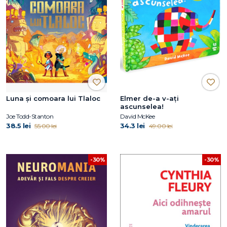
Luna și comoara lui Tlaloc
Elmer de-a v-ați
ascunselea!
Joe Todd-Stanton
David McKee
38.5 lei
34.3 lei
55.00 lei
49.00 lei
-30%
-30%