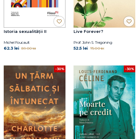
Istoria sexualității II
Live Forever?
Michel Foucault
Prof. John S. Tregoning
62.3 lei
52.5 lei
89.00 lei
75.00 lei
-30%
-30%