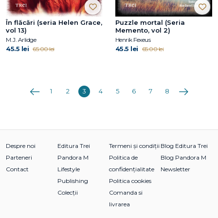
În flăcări (seria Helen Grace,
Puzzle mortal (Seria
vol 13)
Memento, vol 2)
M.J. Arlidge
Henrik Fexeus
45.5 lei
45.5 lei
65.00 lei
65.00 lei
Anterioara
Următoarea
1
2
3
4
5
6
7
8
Despre noi
Editura Trei
Termeni și condiții
Blog Editura Trei
Parteneri
Pandora M
Politica de
Blog Pandora M
Contact
Lifestyle
confidențialitate
Newsletter
Publishing
Politica cookies
Colecții
Comanda si
livrarea