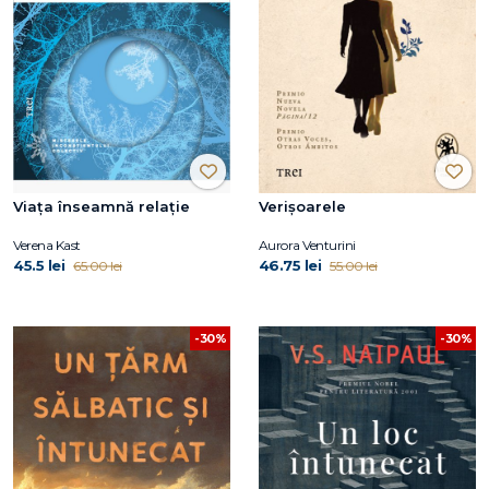
Viața înseamnă relație
Verișoarele
Verena Kast
Aurora Venturini
45.5 lei
46.75 lei
65.00 lei
55.00 lei
-30%
-30%