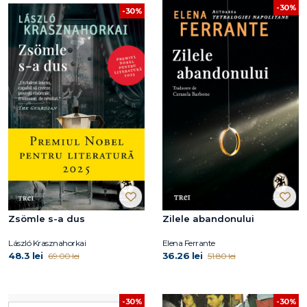
-30%
-30%
Zsömle s-a dus
Zilele abandonului
László Krasznahorkai
Elena Ferrante
48.3 lei
36.26 lei
69.00 lei
51.80 lei
-30%
-30%