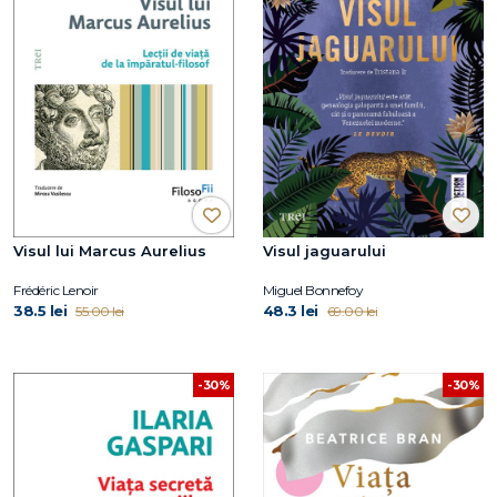
Visul lui Marcus Aurelius
Visul jaguarului
Frédéric Lenoir
Miguel Bonnefoy
38.5 lei
48.3 lei
55.00 lei
69.00 lei
-30%
-30%