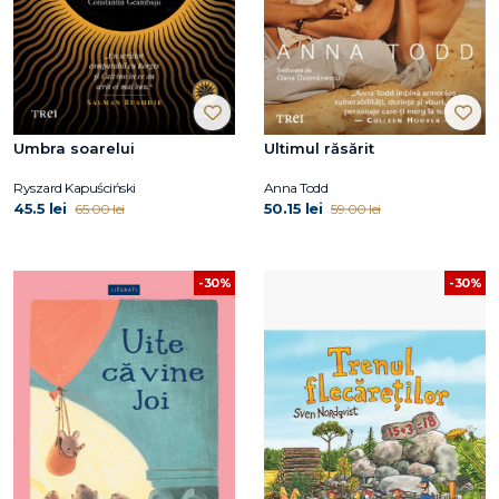
Umbra soarelui
Ultimul răsărit
Ryszard Kapuściński
Anna Todd
45.5 lei
50.15 lei
65.00 lei
59.00 lei
-30%
-30%