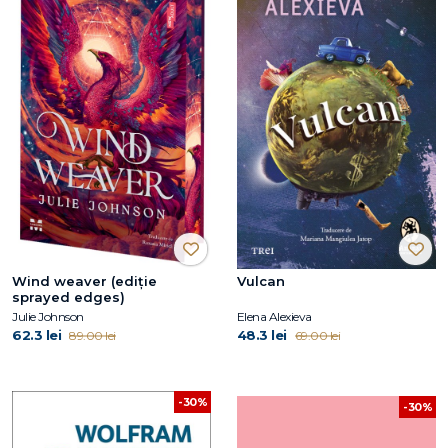
Wind weaver (ediție
Vulcan
sprayed edges)
Julie Johnson
Elena Alexieva
62.3 lei
48.3 lei
89.00 lei
69.00 lei
-30%
-30%