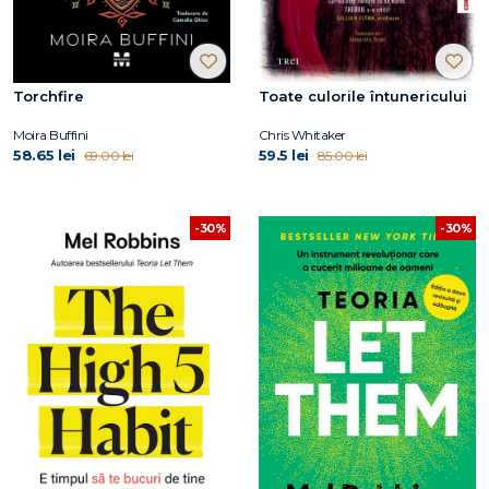
Torchfire
Toate culorile întunericului
Moira Buffini
Chris Whitaker
58.65 lei
59.5 lei
69.00 lei
85.00 lei
-30%
-30%