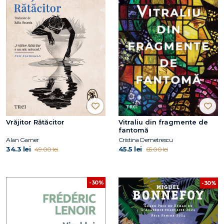
Vrăjitor Rătăcitor
Vitraliu din fragmente de
fantomă
Alan Garner
Cristina Demetrescu
34.3 lei
45.5 lei
49.00 lei
65.00 lei
-30%
-30%