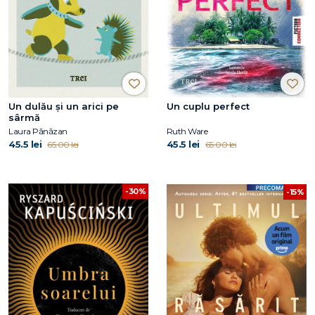
Un dulău și un arici pe
Un cuplu perfect
sârmă
Laura Pănăzan
Ruth Ware
45.5 lei
45.5 lei
65.00 lei
65.00 lei
-30%
-15%