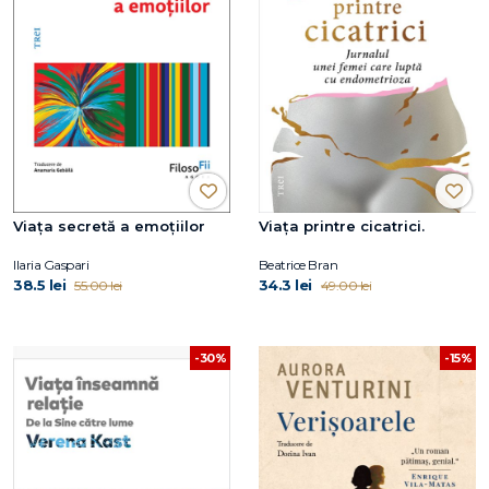
Viața secretă a emoțiilor
Viaţa printre cicatrici.
Ilaria Gaspari
Beatrice Bran
38.5 lei
34.3 lei
55.00 lei
49.00 lei
-30%
-15%