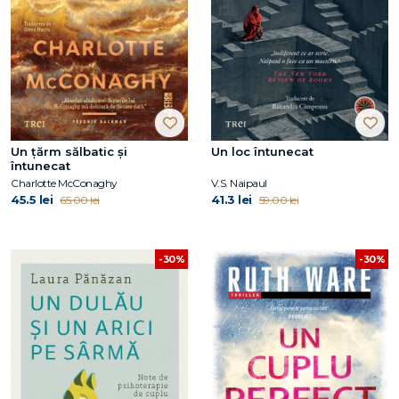
Un țărm sălbatic și
Un loc întunecat
întunecat
Charlotte McConaghy
V.S. Naipaul
45.5 lei
41.3 lei
65.00 lei
59.00 lei
-30%
-30%