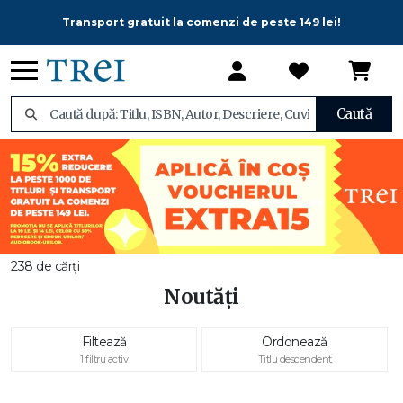
Transport gratuit la comenzi de peste 149 lei!
Caută
238 de cărți
Noutăți
Filtează
Ordonează
1 filtru activ
Titlu descendent