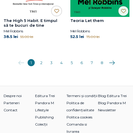
The High 5 Habit. E timpul
Teoria Let them
să te bucuri de tine
Mel Robbins
Mel Robbins
38.5 lei
52.5 lei
55.00 lei
75.00 lei
Anterioara
Următoarea
1
2
3
4
5
6
7
8
Despre noi
Editura Trei
Termeni și condiții
Blog Editura Trei
Parteneri
Pandora M
Politica de
Blog Pandora M
Contact
Lifestyle
confidențialitate
Newsletter
Publishing
Politica cookies
Colecții
Comanda si
livrarea