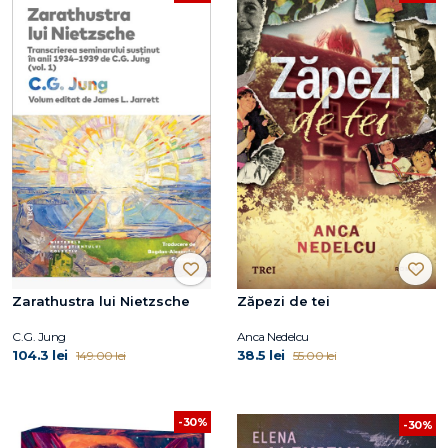
Zarathustra lui Nietzsche
Zăpezi de tei
C.G. Jung
Anca Nedelcu
104.3 lei
38.5 lei
149.00 lei
55.00 lei
-30%
-30%