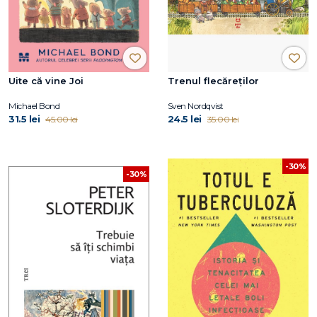
Uite că vine Joi
Trenul flecăreților
Michael Bond
Sven Nordqvist
31.5 lei
24.5 lei
45.00 lei
35.00 lei
-30%
-30%