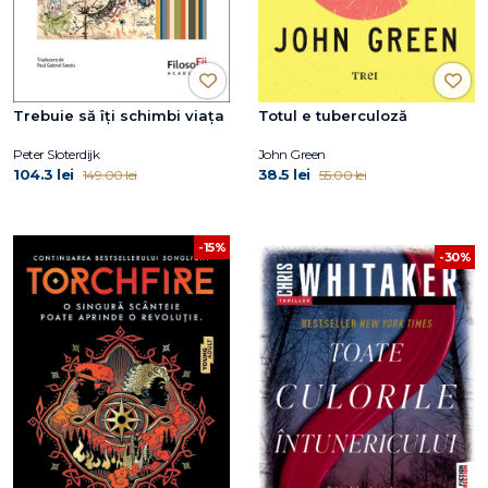
Trebuie să îți schimbi viața
Totul e tuberculoză
Peter Sloterdijk
John Green
104.3 lei
38.5 lei
149.00 lei
55.00 lei
-15%
-30%