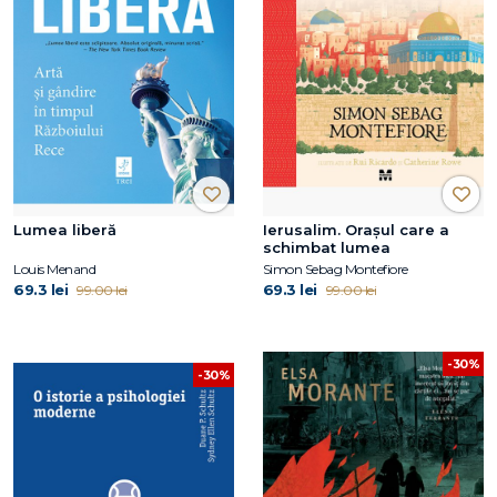
Lumea liberă
Ierusalim. Orașul care a
schimbat lumea
Louis Menand
Simon Sebag Montefiore
69.3 lei
69.3 lei
99.00 lei
99.00 lei
-30%
-30%