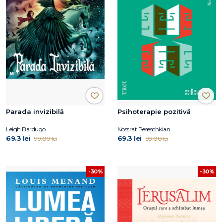
Parada invizibilă
Psihoterapie pozitivă
Leigh Bardugo
Nossrat Peseschkian
69.3 lei
69.3 lei
99.00 lei
99.00 lei
-30%
-30%