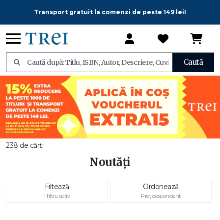
Transport gratuit la comenzi de peste 149 lei!
Caută
238 de cărți
Noutăți
Filtează
Ordonează
1 filtru activ
Preț descendent