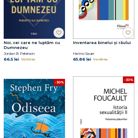
Noi, cei care ne luptăm cu
Inventarea binelui și răului
Dumnezeu
Jordan B. Peterson
Hanno Sauer
66.5 lei
65.86 lei
95.00 lei
94.08 lei
-30%
-30%