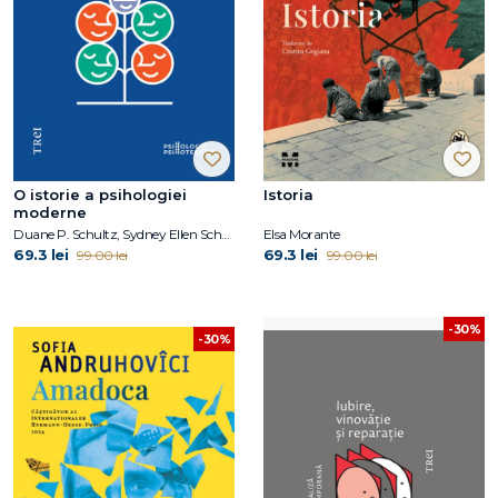
O istorie a psihologiei
Istoria
moderne
Duane P. Schultz, Sydney Ellen Schultz
Elsa Morante
69.3 lei
69.3 lei
99.00 lei
99.00 lei
-30%
-30%