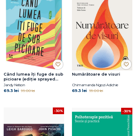
Când lumea îți fuge de sub
Numărătoare de visuri
picioare (ediție sprayed
edges)
Jandy Nelson
Chimamanda Ngozi Adichie
69.3 lei
69.3 lei
99.00 lei
99.00 lei
-30%
-30%