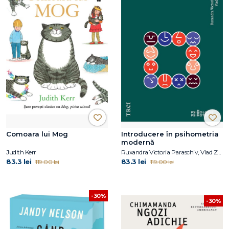
Comoara lui Mog
Introducere în psihometria
modernă
Judith Kerr
Ruxandra Victoria Paraschiv, Vlad Zamfirescu
83.3 lei
83.3 lei
119.00 lei
119.00 lei
-30%
-30%