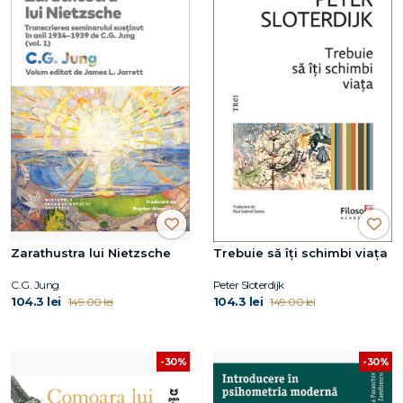
Zarathustra lui Nietzsche
Trebuie să îți schimbi viața
C.G. Jung
Peter Sloterdijk
104.3 lei
104.3 lei
149.00 lei
149.00 lei
-30%
-30%