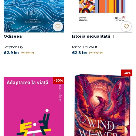
Odiseea
Istoria sexualității II
Stephen Fry
Michel Foucault
62.9 lei
62.3 lei
89.85 lei
89.00 lei
-30%
-30%