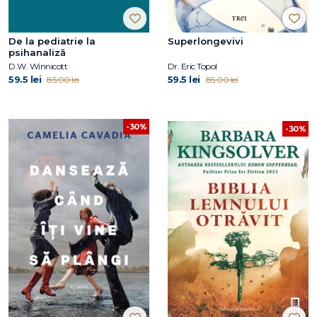
De la pediatrie la
Superlongevivi
psihanaliză
D.W. Winnicott
Dr. Eric Topol
59.5 lei
59.5 lei
85.00 lei
85.00 lei
-30%
-30%