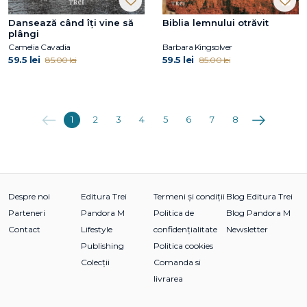
Dansează când îți vine să
Biblia lemnului otrăvit
plângi
Camelia Cavadia
Barbara Kingsolver
59.5 lei
59.5 lei
85.00 lei
85.00 lei
Anterioara
Următoarea
1
2
3
4
5
6
7
8
Despre noi
Editura Trei
Termeni și condiții
Blog Editura Trei
Parteneri
Pandora M
Politica de
Blog Pandora M
Contact
Lifestyle
confidențialitate
Newsletter
Publishing
Politica cookies
Colecții
Comanda si
livrarea