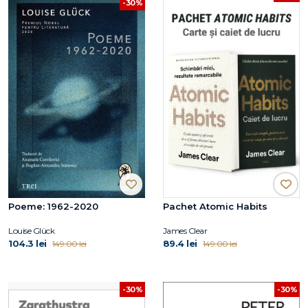
-30%
Poeme: 1962-2020
Pachet Atomic Habits
Louise Glück
James Clear
104.3 lei
89.4 lei
149.00 lei
149.00 lei
-30%
-30%