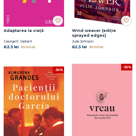
Adaptarea la viață
Wind weaver (ediție
sprayed edges)
George E. Vaillant
Julie Johnson
62.3 lei
62.3 lei
89.00 lei
89.00 lei
-30%
-30%