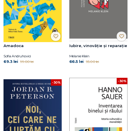
Amadoca
Iubire, vinovăție și reparație
Sofia Andruhovici
Melanie Klein
69.3 lei
66.5 lei
99.00 lei
95.00 lei
-30%
-30%