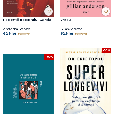
Pacienții doctorului Garcia
Vreau
Almudena Grandes
Gillian Anderson
62.3 lei
62.3 lei
89.00 lei
89.00 lei
-30%
-30%