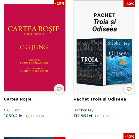
-20%
-40%
Cartea Roșie
Pachet Troia și Odiseea
C.G. Jung
Stephen Fry
1039.2 lei
112.96 lei
1,299.00 lei
188.26 lei
-40%