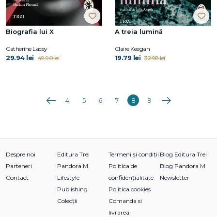
Biografia lui X
A treia lumină
Catherine Lacey
Claire Keegan
29.94 lei
19.79 lei
49.90 lei
32.98 lei
Anterioara
Următoarea
4
5
6
7
8
9
Despre noi
Editura Trei
Termeni și condiții
Blog Editura Trei
Parteneri
Pandora M
Politica de
Blog Pandora M
Contact
Lifestyle
confidențialitate
Newsletter
Publishing
Politica cookies
Colecții
Comanda si
livrarea