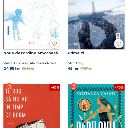
Noua dezordine amoroasă
Prima zi
Pascal Bruckner, Alain Finkielkraut
Marc Lévy
24.95 lei
45 lei
35.64 lei
47.57 lei
-40%
-40%