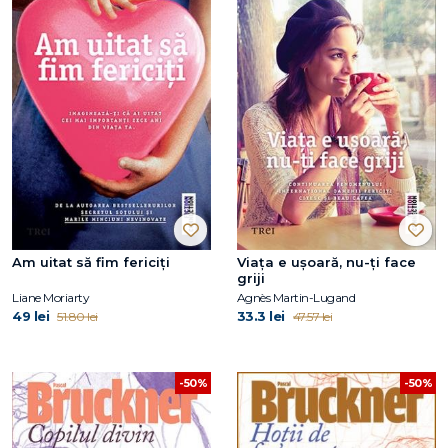
Am uitat să fim fericiți
Viața e ușoară, nu-ți face
griji
Liane Moriarty
Agnès Martin-Lugand
49 lei
33.3 lei
51.80 lei
47.57 lei
-50%
-50%