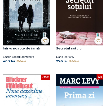
Într-o noapte de iarnă
Secretul soţului
Simon Sebag Montefiore
Liane Moriarty
40.7 lei
25.8 lei
58.14 lei
51.80 lei
-5%
-30%