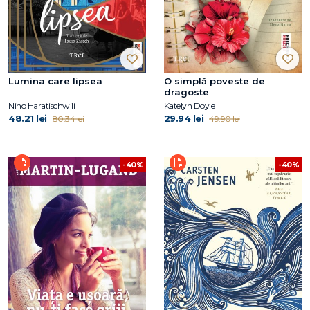
Lumina care lipsea
O simplă poveste de
dragoste
Nino Haratischwili
Katelyn Doyle
48.21 lei
29.94 lei
80.34 lei
49.90 lei
-40%
-40%