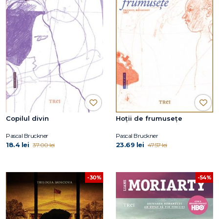
Copilul divin
Hoţii de frumuseţe
Pascal Bruckner
Pascal Bruckner
18.4 lei
23.69 lei
37.00 lei
47.57 lei
-30%
-54%