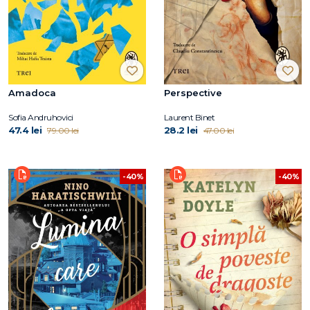
Amadoca
Perspective
Sofia Andruhovici
Laurent Binet
47.4 lei
28.2 lei
79.00 lei
47.00 lei
-40%
-40%