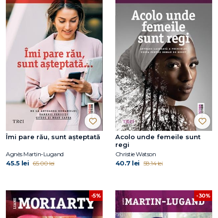
Îmi pare rău, sunt așteptată
Acolo unde femeile sunt
regi
Agnès Martin-Lugand
Christie Watson
45.5 lei
40.7 lei
65.00 lei
58.14 lei
-5%
-30%