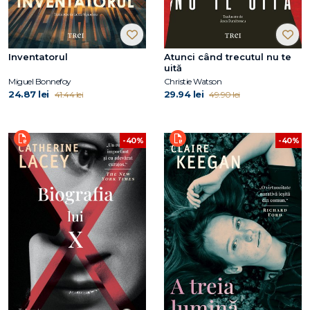
Inventatorul
Atunci când trecutul nu te
uită
Miguel Bonnefoy
Christie Watson
24.87 lei
29.94 lei
41.44 lei
49.90 lei
-40%
-40%