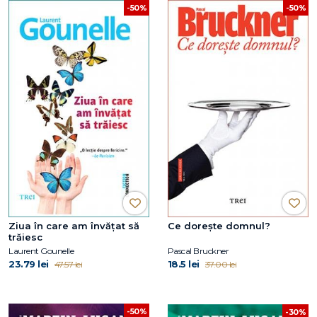
-50%
-50%
Ziua în care am învățat să
Ce dorește domnul?
trăiesc
Laurent Gounelle
Pascal Bruckner
23.79 lei
18.5 lei
47.57 lei
37.00 lei
-50%
-30%