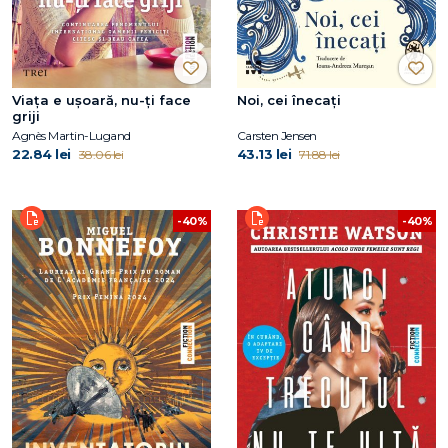
Viața e ușoară, nu-ți face
Noi, cei înecați
griji
Agnès Martin-Lugand
Carsten Jensen
22.84 lei
43.13 lei
38.06 lei
71.88 lei
-40%
-40%