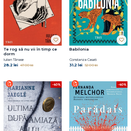
Te rog să nu vii în timp ce
Babilonia
dorm
Iulian Tănase
Constanza Casati
28.2 lei
31.2 lei
47.00 lei
52.00 lei
-40%
-40%