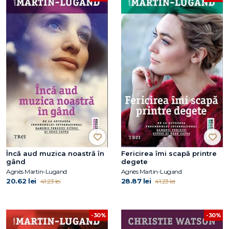
Încă aud muzica noastră în
Fericirea îmi scapă printre
gând
degete
Agnès Martin-Lugand
Agnès Martin-Lugand
20.62 lei
28.87 lei
41.23 lei
41.23 lei
-30%
-30%