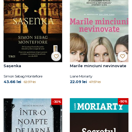
Saşenka
Marile minciuni nevinovate
Simon Sebag Montefiore
Liane Moriarty
43.66 lei
22.09 lei
62.37 lei
47.57 lei
-50%
-30%