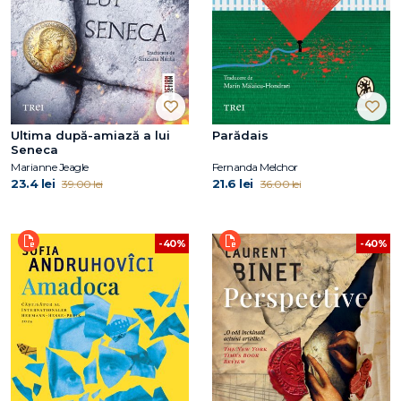
Ultima după-amiază a lui
Parădais
Seneca
Marianne Jeagle
Fernanda Melchor
23.4 lei
21.6 lei
39.00 lei
36.00 lei
-40%
-40%