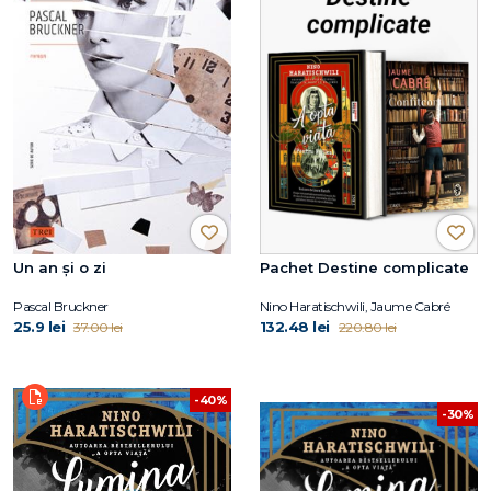
Un an și o zi
Pachet Destine complicate
Pascal Bruckner
Nino Haratischwili, Jaume Cabré
25.9 lei
132.48 lei
37.00 lei
220.80 lei
-40%
-30%