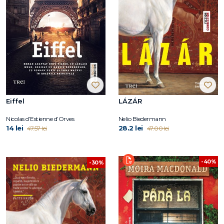
Eiffel
LÁZÁR
Nicolas d’Estienne d’Orves
Nelio Biedermann
14 lei
28.2 lei
47.57 lei
47.00 lei
-40%
-30%