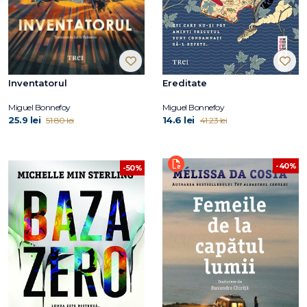
Inventatorul
Ereditate
Miguel Bonnefoy
Miguel Bonnefoy
25.9 lei
14.6 lei
51.80 lei
41.23 lei
-40%
-50%