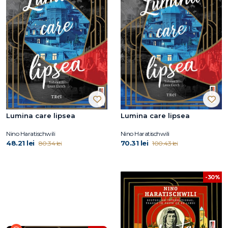
Lumina care lipsea
Lumina care lipsea
Nino Haratischwili
Nino Haratischwili
48.21 lei
70.31 lei
80.34 lei
100.43 lei
-30%