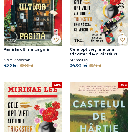
Până la ultima pagină
Cele opt vieți ale unui
trickster de-o vârstă cu
veacul
Moira Macdonald
Mirinae Lee
45.5 lei
34.89 lei
65.00 lei
58.14 lei
-50%
-30%