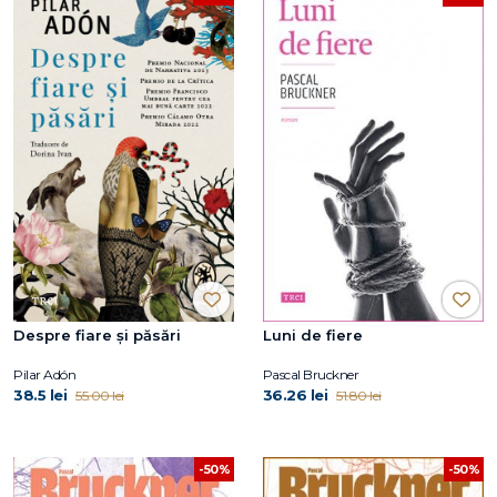
Despre fiare și păsări
Luni de fiere
Pilar Adón
Pascal Bruckner
38.5 lei
36.26 lei
55.00 lei
51.80 lei
-50%
-50%