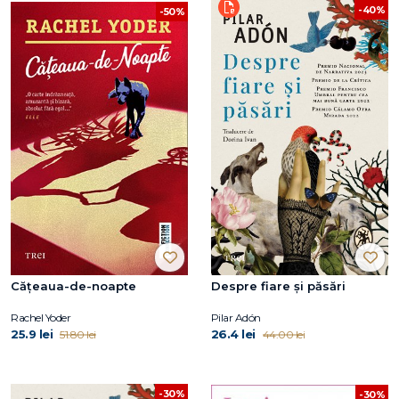
-40%
-50%
Cățeaua-de-noapte
Despre fiare și păsări
Rachel Yoder
Pilar Adón
25.9 lei
26.4 lei
51.80 lei
44.00 lei
-30%
-30%