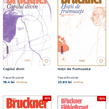
Copilul divin
Hoţii de frumuseţe
Pascal Bruckner
Pascal Bruckner
18.4 lei
23.69 lei
37.00 lei
47.57 lei
-50%
-30%