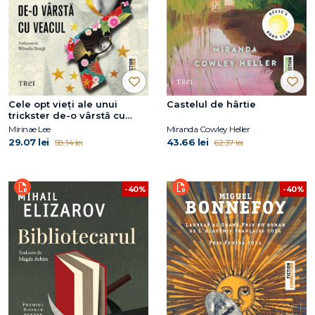
Cele opt vieți ale unui
Castelul de hârtie
trickster de-o vârstă cu
veacul
Mirinae Lee
Miranda Cowley Heller
29.07 lei
43.66 lei
58.14 lei
62.37 lei
-40%
-40%