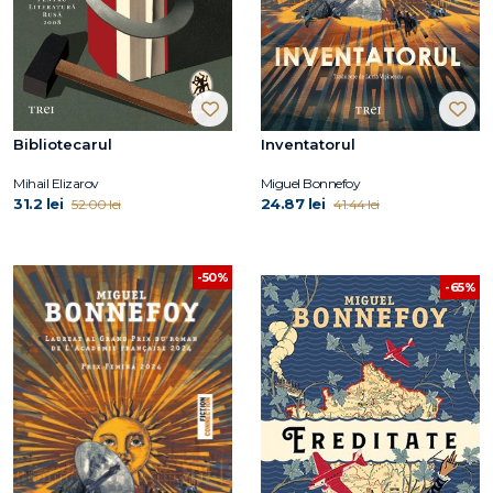
Bibliotecarul
Inventatorul
Mihail Elizarov
Miguel Bonnefoy
31.2 lei
24.87 lei
52.00 lei
41.44 lei
-50%
-65%