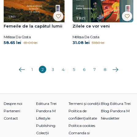
Femeile de la capătul lumii
Zilele ce vor veni
Mélissa Da Costa
Mélissa Da Costa
58.65 lei
31.08 lei
69.00 lei
51.80 lei
Anterioara
Următoarea
1
2
3
4
5
6
7
8
Despre noi
Editura Trei
Termeni și condiții
Blog Editura Trei
Parteneri
Pandora M
Politica de
Blog Pandora M
Contact
Lifestyle
confidențialitate
Newsletter
Publishing
Politica cookies
Colecții
Comanda si