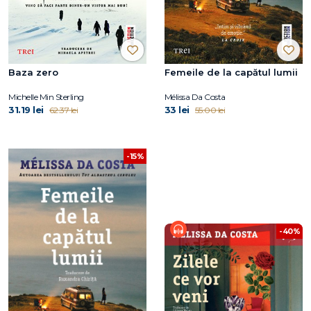
Baza zero
Femeile de la capătul lumii
Michelle Min Sterling
Mélissa Da Costa
31.19 lei
33 lei
62.37 lei
55.00 lei
-15%
-40%