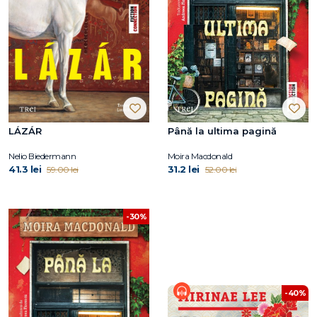
LÁZÁR
Până la ultima pagină
Nelio Biedermann
Moira Macdonald
41.3 lei
31.2 lei
59.00 lei
52.00 lei
-30%
-40%