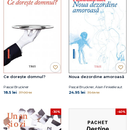
Ce dorește domnul?
Noua dezordine amoroasă
Pascal Bruckner
Pascal Bruckner, Alain Finkielkraut
18.5 lei
24.95 lei
37.00 lei
35.64 lei
-30%
-40%